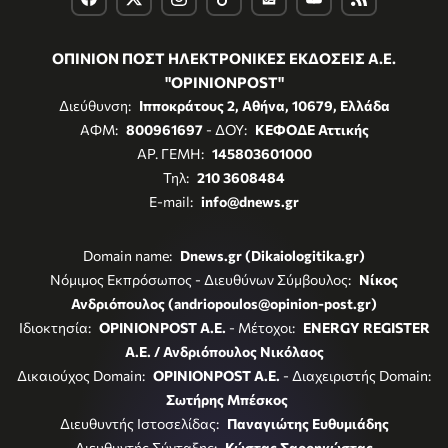
ΟΠΙΝΙΟΝ ΠΟΣΤ ΗΛΕΚΤΡΟΝΙΚΕΣ ΕΚΔΟΣΕΙΣ Α.Ε.
"OPINIONPOST"
Διεύθυνση:
Ιπποκράτους 2, Αθήνα, 10679, Ελλάδα
ΑΦΜ:
800961697
- ΔΟΥ:
ΚΕΦΟΔΕ Αττικής
ΑΡ. ΓΕΜΗ:
145803601000
Τηλ:
210 3608484
E-mail:
info@dnews.gr
Domain name:
Dnews.gr (Dikaiologitika.gr)
Νόμιμος Εκπρόσωπος - Διευθύνων Σύμβουλος:
Νίκος
Ανδριόπουλος (andriopoulos@opinion-post.gr)
Ιδιοκτησία:
OPINIONPOST A.E.
- Μέτοχοι:
ENERGY REGISTER
Α.Ε. / Ανδριόπουλος Νικόλαος
Δικαιούχος Domain:
OPINIONPOST A.E.
- Διαχειριστής Domain:
Σωτήρης Μπέσκος
Διευθυντής Ιστοσελίδας:
Παναγιώτης Ευθυμιάδης
Διευθυντής Σύνταξης:
Κώστας Σαρρηκώστας