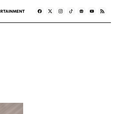
ΡΟΗ ΕΙΔΗΣΕΩΝ
T
NEWS IN ENGLISH
Games
ERTAINMENT