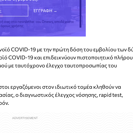
φή σας στο newsletter του Dnews, αποδέχεστε
ς όρους χρήσης
ονοϊό COVID-19 με την πρώτη δόση του εμβολίου των δ
οϊό COVID-19 και επιδεικνύουν πιστοποιητικό πλήρου
ού με ταυτόχρονο έλεγχο ταυτοπροσωπίας του
στοι εργαζόμενοι στον ιδιωτικό τομέα κληθούν να
ίας, ο διαγνωστικός έλεγχος νόσησης, rapid test,
ρόν.