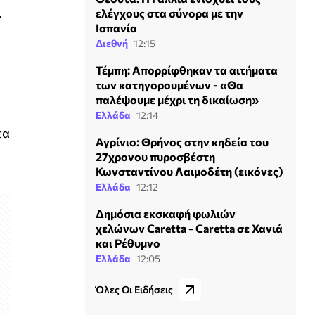
.
ελέγχους στα σύνορα με την
Ισπανία
Διεθνή
12:15
Τέμπη: Απορρίφθηκαν τα αιτήματα
των κατηγορουμένων - «Θα
παλέψουμε μέχρι τη δικαίωση»
Ελλάδα
12:14
τα
Αγρίνιο: Θρήνος στην κηδεία του
27χρονου πυροσβέστη
Κωνσταντίνου Λαιμοδέτη (εικόνες)
Ελλάδα
12:12
Δημόσια εκσκαφή φωλιών
χελώνων Caretta - Caretta σε Χανιά
και Ρέθυμνο
Ελλάδα
12:05
Όλες Οι Ειδήσεις