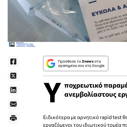
Πρόσθεσε το
Dnews
στα
αγαπημένα σου στη Google
Υ
ποχρεωτικό παραμένε
ανεμβολίαστους εργ
Ειδικότερα με αρνητικό rapid test θ
εργαζόμενοι του ιδιωτικού τομέα πο