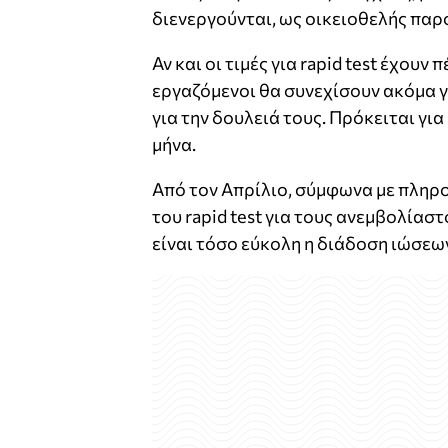
διενεργούνται, ως οικειοθελής παρ
Αν και οι τιμές για rapid test έχου
εργαζόμενοι θα συνεχίσουν ακόμα γι
για την δουλειά τους. Πρόκειται για
μήνα.
Από τον Απρίλιο, σύμφωνα με πληρο
του rapid test για τους ανεμβολίασ
είναι τόσο εύκολη η διάδοση ιώσεω