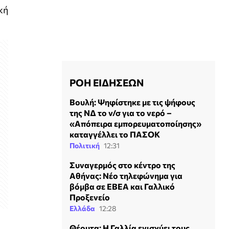
κή
ΡΟΗ ΕΙΔΗΣΕΩΝ
Βουλή: Ψηφίστηκε με τις ψήφους
της ΝΔ το ν/σ για το νερό –
«Απόπειρα εμπορευματοποίησης»
καταγγέλλει το ΠΑΣΟΚ
Πολιτική
12:31
Συναγερμός στο κέντρο της
Αθήνας: Νέο τηλεφώνημα για
βόμβα σε ΕΒΕΑ και Γαλλικό
Προξενείο
Ελλάδα
12:28
Θέουτα: Η Γαλλία ενισχύει τους