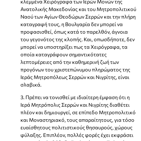
κλεμμένα Χειρόγραφα των Ιερών Μονών της
Ανατολικής Μακεδονίας και του Μητροπολιτικού
Ναού των Αγίων Θεοδώρων Σερρών και την πλήρη
καταγραφή τους, η Βουλγαρία δεν μπορεί να
προφασισθεί, όπως κατά το παρελθόν, άγνοια
του γεγονότος της κλοπής. Και, οπωσδήποτε, δεν
μπορεί να υποστηρίξει πως τα Χειρόγραφα, τα
οποία καταγράφουν σημαντικότατες
λεπτομέρειες από την καθημερινή ζωή των
προγόνων του χριστεπώνυμου πληρώματος της
Ιεράς Μητροπόλεως Σερρών και Νιγρίτης, είναι
σλαβικά.
3. Πρέπει να τονισθεί με ιδιαίτερη έμφαση ότι η
Ιερά Μητρόπολις Σερρών και Νιγρίτης διαθέτει
πλέον και δημιουργεί, σε επίπεδο Μητροπολιτικό
και Μοναστηριακό, τους απαραίτητους, για τόσο
ευαίσθητους πολιτιστικούς θησαυρούς, χώρους
φύλαξης. Επιπλέον, πολλές φορές έχει εκφράσει