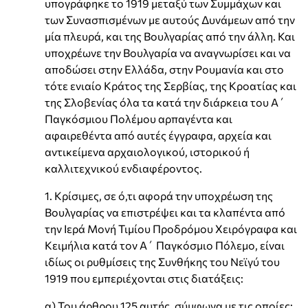
υπογράφηκε το 1919 μεταξύ των Συμμάχων και
των Συνασπισμένων με αυτούς Δυνάμεων από την
μία πλευρά, και της Βουλγαρίας από την άλλη. Και
υποχρέωνε την Βουλγαρία να αναγνωρίσει και να
αποδώσει στην Ελλάδα, στην Ρουμανία και στο
τότε ενιαίο Κράτος της Σερβίας, της Κροατίας και
της Σλοβενίας όλα τα κατά την διάρκεια του Α΄
Παγκόσμιου Πολέμου αρπαγέντα και
αφαιρεθέντα από αυτές έγγραφα, αρχεία και
αντικείμενα αρχαιολογικού, ιστορικού ή
καλλιτεχνικού ενδιαφέροντος.
1. Κρίσιμες, σε ό,τι αφορά την υποχρέωση της
Βουλγαρίας να επιστρέψει και τα κλαπέντα από
την Ιερά Μονή Τιμίου Προδρόμου Χειρόγραφα και
Κειμήλια κατά τον Α΄ Παγκόσμιο Πόλεμο, είναι
ιδίως οι ρυθμίσεις της Συνθήκης του Νεϊγύ του
1919 που εμπεριέχονται στις διατάξεις:
α) Του άρθρου 125 αυτής, σύμφωνα με τις οποίες: