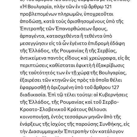
«Ἡ Βουλγαρία, πλὴν τῶν ἐν τῷ ἄρθρῳ 121
προβλεπομένων πληρωμῶν, ὑποχρεοῦται
ἀποδώσῃ, κατὰ τοὺς ὁρισθησομένους ὑπὸ τῆς
Ἐπιτροπῆς τῶν Ἐπανορθώσεων ὅρους,
ἁρπαγέντα, κατασχεθέντα ἢ τεθέντα ὑπὸ
μεσεγγύησιν εἰς τὰ ὧν ἐγένετο ἐπιδρομὴ ἐδάφη
τῆς Ἑλλάδος, τῆς Ρουμανίας ἢ τῆς Σερβίας,
ἀντικείμενα παντὸς εἴδους καὶ χρεώγραφα, εἰς ἃς
περιπτώσεις καθίσταται ἐφικτὴ ἡ ἐξακρίβωσις
τῆς ταὐτότητός των ἐν τῇ χώρᾳ τῆς Βουλγαρίας,
ἐξαιρέσει τῶν κτηνῶν ὡς πρὸς τὰ ὁποῖα θέλει
ἐφαρμοσθῇ ἡ ὁριζομένη ὑπὸ τοῦ ἄρθρου 127
διαδικασία. Ἐπὶ τῷ τέλει τούτῳ: αἱ Κυβερνήσεις
τῆς Ἑλλάδος, τῆς Ρουμανίας καὶ τοῦ Σερβο-
Κροατο-Σλοβενικοῦ Κράτους θέλουσι
κοινοποιήσῃ, ἐντὸς τεσσάρων μηνῶν ἀπὸ τῆς
ἐνάρξεως τῆς ἰσχύος τῆς παρούσης Συνθήκης, εἰς
τὴν Διασυμμαχικὴν Ἐπιτροπὴν τὸν κατάλογον