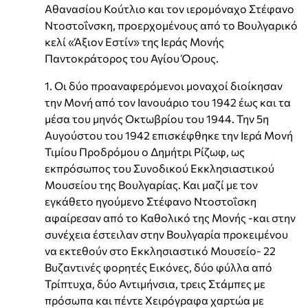
Αθανασίου Κούτλιο και τον ιερομόναχο Στέφανο
Ντοστοΐνσκη, προερχομένους από το Βουλγαρικό
κελί «Άξιον Εστίν» της Ιεράς Μονής
Παντοκράτορος του Αγίου Όρους.
1. Οι δύο προαναφερόμενοι μοναχοί διοίκησαν
την Μονή από τον Ιανουάριο του 1942 έως και τα
μέσα του μηνός Οκτωβρίου του 1944. Την 5η
Αυγούστου του 1942 επισκέφθηκε την Ιερά Μονή
Τιμίου Προδρόμου ο Δημήτρι Ρίζωφ, ως
εκπρόσωπος του Συνοδικού Εκκλησιαστικού
Μουσείου της Βουλγαρίας. Και μαζί με τον
εγκάθετο ηγούμενο Στέφανο Ντοστοΐσκη
αφαίρεσαν από το Καθολικό της Μονής -και στην
συνέχεια έστειλαν στην Βουλγαρία προκειμένου
να εκτεθούν στο Εκκλησιαστικό Μουσείο- 22
Βυζαντινές φορητές Εικόνες, δύο φύλλα από
Τρίπτυχα, δύο Αντιμήνσια, τρεις Στάμπες με
πρόσωπα και πέντε Χειρόγραφα χαρτώα με