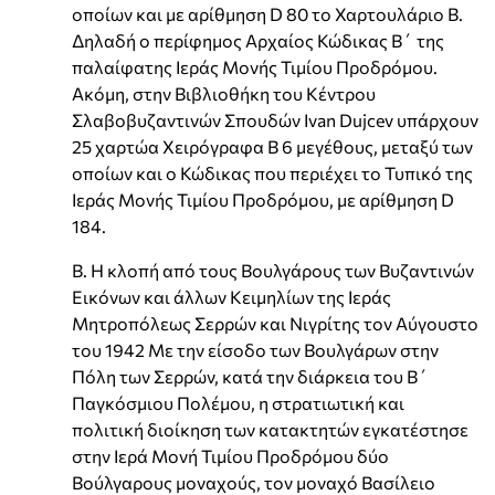
οποίων και με αρίθμηση D 80 το Χαρτουλάριο Β.
Δηλαδή ο περίφημος Αρχαίος Κώδικας Β΄ της
παλαίφατης Ιεράς Μονής Τιμίου Προδρόμου.
Ακόμη, στην Βιβλιοθήκη του Κέντρου
Σλαβοβυζαντινών Σπουδών Ivan Dujcev υπάρχουν
25 χαρτώα Χειρόγραφα Β 6 μεγέθους, μεταξύ των
οποίων και ο Κώδικας που περιέχει το Τυπικό της
Ιεράς Μονής Τιμίου Προδρόμου, με αρίθμηση D
184.
Β. Η κλοπή από τους Βουλγάρους των Βυζαντινών
Εικόνων και άλλων Κειμηλίων της Ιεράς
Μητροπόλεως Σερρών και Νιγρίτης τον Αύγουστο
του 1942 Με την είσοδο των Βουλγάρων στην
Πόλη των Σερρών, κατά την διάρκεια του Β΄
Παγκόσμιου Πολέμου, η στρατιωτική και
πολιτική διοίκηση των κατακτητών εγκατέστησε
στην Ιερά Μονή Τιμίου Προδρόμου δύο
Βούλγαρους μοναχούς, τον μοναχό Βασίλειο