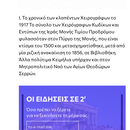
Ι. Το χρονικό των κλαπέντων Χειρογράφων το
1917 Το σύνολο των Χειρόγραφων Κωδίκων και
Εντύπων της Ιεράς Μονής Τιμίου Προδρόμου
φυλασσόταν στον Πύργο της Μονής, που είναι
κτίσμα του 1500 και μετασχηματίσθηκε, μετά από
μία ριζική ανακαίνιση το 1856, σε Βιβλιοθήκη.
Άλλα πολύτιμα Κειμήλια υπήρχαν και στον
Μητροπολιτικό Ναό των Αγίων Θεοδώρων
Σερρών.
ΟΙ ΕΙΔΗΣΕΙΣ ΣΕ 2'
Όσα πρέπει να ξέρετε
για να ξεκινήσετε τη μέρα σας.