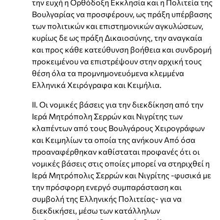
την ευχή η Ορθόδοξη Εκκλησία και η Πολιτεία της
Βουλγαρίας να προσφέρουν, ως πράξη υπέρβασης
των πολιτικών και επιστημονικών αγκυλώσεων,
κυρίως δε ως πράξη Δικαιοσύνης, την αναγκαία
και προς κάθε κατεύθυνση βοήθεια και συνδρομή
προκειμένου να επιστρέψουν στην αρχική τους
θέση όλα τα προμνημονευόμενα κλεμμένα
Ελληνικά Χειρόγραφα και Κειμήλια.
ΙΙ. Οι νομικές βάσεις για την διεκδίκηση από την
Ιερά Μητρόπολη Σερρών και Νιγρίτης των
κλαπέντων από τους Βουλγάρους Χειρογράφων
και Κειμηλίων τα οποία της ανήκουν Από όσα
προαναφέρθηκαν καθίσταται προφανές ότι οι
νομικές βάσεις στις οποίες μπορεί να στηριχθεί η
Ιερά Μητρόπολις Σερρών και Νιγρίτης -φυσικά με
την πρόσφορη ενεργό συμπαράσταση και
συμβολή της Ελληνικής Πολιτείας- για να
διεκδικήσει, μέσω των κατάλληλων