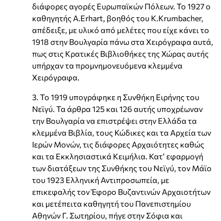
διάφορες αγορές Ευρωπαϊκών Πόλεων. Το 1927 ο
καθηγητής Α.Erhart, βοηθός του K.Krumbacher,
απέδειξε, με υλικό από μελέτες που είχε κάνει το
1918 στην Βουλγαρία πάνω στα Χειρόγραφα αυτά,
πως στις Κρατικές Βιβλιοθήκες της Χώρας αυτής
υπήρχαν τα προμνημονευόμενα κλεμμένα
Χειρόγραφα.
3. Το 1919 υπογράφηκε η Συνθήκη Ειρήνης του
Νεϊγύ. Τα άρθρα 125 και 126 αυτής υποχρέωναν
την Βουλγαρία να επιστρέψει στην Ελλάδα τα
κλεμμένα Βιβλία, τους Κώδικες και τα Αρχεία των
Ιερών Μονών, τις διάφορες Αρχαιότητες καθώς
και τα Εκκλησιαστικά Κειμήλια. Κατ’ εφαρμογή
των διατάξεων της Συνθήκης του Νεϊγύ, τον Μάϊο
του 1923 Ελληνική Αντιπροσωπεία, με
επικεφαλής τον Έφορο Βυζαντινών Αρχαιοτήτων
και μετέπειτα καθηγητή του Πανεπιστημίου
Αθηνών Γ. Σωτηρίου, πήγε στην Σόφια και