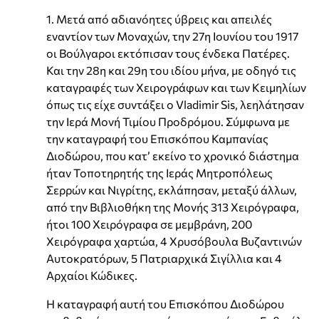
1. Μετά από αδιανόητες ύβρεις και απειλές
εναντίον των Μοναχών, την 27η Ιουνίου του 1917
οι Βούλγαροι εκτόπισαν τους ένδεκα Πατέρες.
Και την 28η και 29η του ιδίου μήνα, με οδηγό τις
καταγραφές των Χειρογράφων και των Κειμηλίων
όπως τις είχε συντάξει ο Vladimir Sis, λεηλάτησαν
την Ιερά Μονή Τιμίου Προδρόμου. Σύμφωνα με
την καταγραφή του Επισκόπου Καμπανίας
Διοδώρου, που κατ’ εκείνο το χρονικό διάστημα
ήταν Τοποτηρητής της Ιεράς Μητροπόλεως
Σερρών και Νιγρίτης, εκλάπησαν, μεταξύ άλλων,
από την Βιβλιοθήκη της Μονής 313 Χειρόγραφα,
ήτοι 100 Χειρόγραφα σε μεμβράνη, 200
Χειρόγραφα χαρτώα, 4 Χρυσόβουλα Βυζαντινών
Αυτοκρατόρων, 5 Πατριαρχικά Σιγίλλια και 4
Αρχαίοι Κώδικες.
Η καταγραφή αυτή του Επισκόπου Διοδώρου