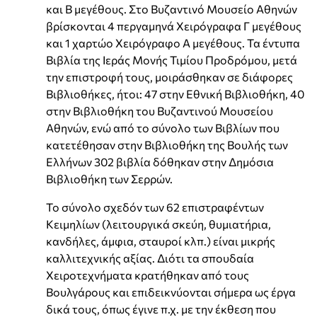
και Β μεγέθους. Στο Βυζαντινό Μουσείο Αθηνών
βρίσκονται 4 περγαμηνά Χειρόγραφα Γ μεγέθους
και 1 χαρτώο Χειρόγραφο Α μεγέθους. Τα έντυπα
Βιβλία της Ιεράς Μονής Τιμίου Προδρόμου, μετά
την επιστροφή τους, μοιράσθηκαν σε διάφορες
Βιβλιοθήκες, ήτοι: 47 στην Εθνική Βιβλιοθήκη, 40
στην Βιβλιοθήκη του Βυζαντινού Μουσείου
Αθηνών, ενώ από το σύνολο των Βιβλίων που
κατετέθησαν στην Βιβλιοθήκη της Βουλής των
Ελλήνων 302 βιβλία δόθηκαν στην Δημόσια
Βιβλιοθήκη των Σερρών.
Το σύνολο σχεδόν των 62 επιστραφέντων
Κειμηλίων (λειτουργικά σκεύη, θυμιατήρια,
κανδήλες, άμφια, σταυροί κλπ.) είναι μικρής
καλλιτεχνικής αξίας. Διότι τα σπουδαία
Χειροτεχνήματα κρατήθηκαν από τους
Βουλγάρους και επιδεικνύονται σήμερα ως έργα
δικά τους, όπως έγινε π.χ. με την έκθεση που