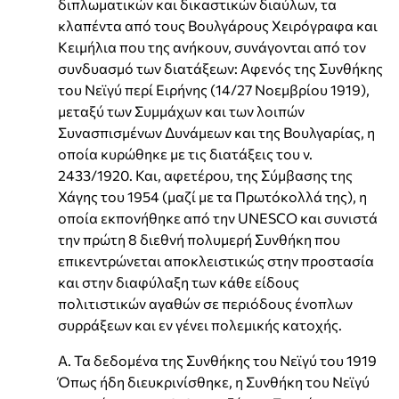
διπλωματικών και δικαστικών διαύλων, τα
κλαπέντα από τους Βουλγάρους Χειρόγραφα και
Κειμήλια που της ανήκουν, συνάγονται από τον
συνδυασμό των διατάξεων: Αφενός της Συνθήκης
του Νεϊγύ περί Ειρήνης (14/27 Νοεμβρίου 1919),
μεταξύ των Συμμάχων και των λοιπών
Συνασπισμένων Δυνάμεων και της Βουλγαρίας, η
οποία κυρώθηκε με τις διατάξεις του ν.
2433/1920. Και, αφετέρου, της Σύμβασης της
Χάγης του 1954 (μαζί με τα Πρωτόκολλά της), η
οποία εκπονήθηκε από την UNESCO και συνιστά
την πρώτη 8 διεθνή πολυμερή Συνθήκη που
επικεντρώνεται αποκλειστικώς στην προστασία
και στην διαφύλαξη των κάθε είδους
πολιτιστικών αγαθών σε περιόδους ένοπλων
συρράξεων και εν γένει πολεμικής κατοχής.
Α. Τα δεδομένα της Συνθήκης του Νεϊγύ του 1919
Όπως ήδη διευκρινίσθηκε, η Συνθήκη του Νεϊγύ