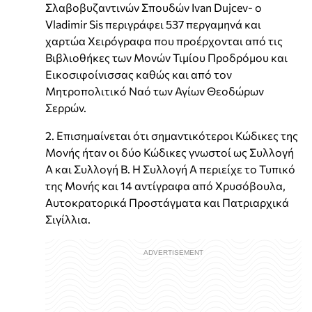
Σλαβοβυζαντινών Σπουδών Ivan Dujcev- ο
Vladimir Sis περιγράφει 537 περγαμηνά και
χαρτώα Χειρόγραφα που προέρχονται από τις
Βιβλιοθήκες των Μονών Τιμίου Προδρόμου και
Εικοσιφοίνισσας καθώς και από τον
Μητροπολιτικό Ναό των Αγίων Θεοδώρων
Σερρών.
2. Επισημαίνεται ότι σημαντικότεροι Κώδικες της
Μονής ήταν οι δύο Κώδικες γνωστοί ως Συλλογή
Α και Συλλογή Β. Η Συλλογή Α περιείχε το Τυπικό
της Μονής και 14 αντίγραφα από Χρυσόβουλα,
Αυτοκρατορικά Προστάγματα και Πατριαρχικά
Σιγίλλια.