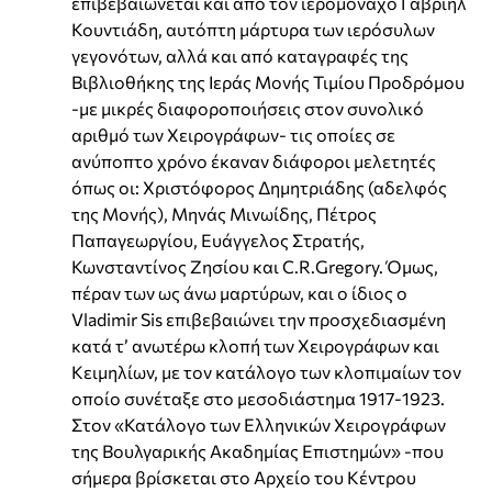
επιβεβαιώνεται και από τον ιερομόναχο Γαβριήλ
Κουντιάδη, αυτόπτη μάρτυρα των ιερόσυλων
γεγονότων, αλλά και από καταγραφές της
Βιβλιοθήκης της Ιεράς Μονής Τιμίου Προδρόμου
-με μικρές διαφοροποιήσεις στον συνολικό
αριθμό των Χειρογράφων- τις οποίες σε
ανύποπτο χρόνο έκαναν διάφοροι μελετητές
όπως οι: Χριστόφορος Δημητριάδης (αδελφός
της Μονής), Μηνάς Μινωίδης, Πέτρος
Παπαγεωργίου, Ευάγγελος Στρατής,
Κωνσταντίνος Ζησίου και C.R.Gregory. Όμως,
πέραν των ως άνω μαρτύρων, και ο ίδιος ο
Vladimir Sis επιβεβαιώνει την προσχεδιασμένη
κατά τ’ ανωτέρω κλοπή των Χειρογράφων και
Κειμηλίων, με τον κατάλογο των κλοπιμαίων τον
οποίο συνέταξε στο μεσοδιάστημα 1917-1923.
Στον «Κατάλογο των Ελληνικών Χειρογράφων
της Βουλγαρικής Ακαδημίας Επιστημών» -που
σήμερα βρίσκεται στο Αρχείο του Κέντρου