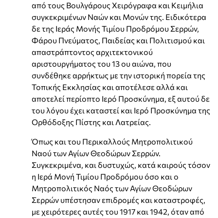
από τους Βουλγάρους Χειρόγραφα και Κειμήλια
συγκεκριμένων Ναών και Μονών της. Ειδικότερα
δε της Ιεράς Μονής Τιμίου Προδρόμου Σερρών,
Φάρου Πνεύματος, Παιδείας και Πολιτισμού και
απαστράπτοντος αρχιτεκτονικού
αριστουργήματος του 13 ου αιώνα, που
συνδέθηκε αρρήκτως με την ιστορική πορεία της
Τοπικής Εκκλησίας και αποτέλεσε αλλά και
αποτελεί περίοπτο Ιερό Προσκύνημα, εξ αυτού δε
του λόγου έχει καταστεί και Ιερό Προσκύνημα της
Ορθόδοξης Πίστης και Λατρείας.
Όπως και του Περικαλλούς Μητροπολιτικού
Ναού των Αγίων Θεοδώρων Σερρών.
Συγκεκριμένα, και δυστυχώς, κατά καιρούς τόσον
η Ιερά Μονή Τιμίου Προδρόμου όσο και ο
Μητροπολιτικός Ναός των Αγίων Θεοδώρων
Σερρών υπέστησαν επιδρομές και καταστροφές,
με χειρότερες αυτές του 1917 και 1942, όταν από