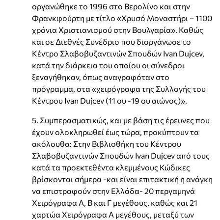
οργανώθηκε το 1996 στο Βερολίνο και στην
Φρανκφούρτη με τίτλο «Χρυσό Μοναστήρι – 1100
χρόνια Χριστιανισμού στην Βουλγαρία». Καθώς
και σε Διεθνές Συνέδριο που διοργάνωσε το
Κέντρο Σλαβοβυζαντινών Σπουδών Ivan Dujcev,
κατά την διάρκεια του οποίου οι σύνεδροι
ξεναγήθηκαν, όπως αναγραφόταν στο
πρόγραμμα, στα «χειρόγραφα της Συλλογής του
Κέντρου Ivan Dujcev (11 ου -19 ου αιώνος)».
5. Συμπερασματικώς, και με βάση τις έρευνες που
έχουν ολοκληρωθεί έως τώρα, προκύπτουν τα
ακόλουθα: Στην Βιβλιοθήκη του Κέντρου
Σλαβοβυζαντινών Σπουδών Ivan Dujcev από τους
κατά τα προεκτεθέντα κλεμμένους Κώδικες
βρίσκονται σήμερα -και είναι επιτακτική η ανάγκη
να επιστραφούν στην Ελλάδα- 20 περγαμηνά
Χειρόγραφα Α, Β και Γ μεγέθους, καθώς και 21
χαρτώα Χειρόγραφα Α μεγέθους, μεταξύ των