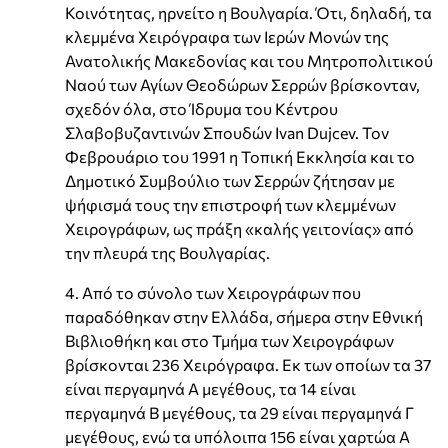
Κοινότητας, ηρνείτο η Βουλγαρία. Ότι, δηλαδή, τα
κλεμμένα Χειρόγραφα των Ιερών Μονών της
Ανατολικής Μακεδονίας και του Μητροπολιτικού
Ναού των Αγίων Θεοδώρων Σερρών βρίσκονταν,
σχεδόν όλα, στο Ίδρυμα του Κέντρου
Σλαβοβυζαντινών Σπουδών Ivan Dujcev. Τον
Φεβρουάριο του 1991 η Τοπική Εκκλησία και το
Δημοτικό Συμβούλιο των Σερρών ζήτησαν με
ψήφισμά τους την επιστροφή των κλεμμένων
Χειρογράφων, ως πράξη «καλής γειτονίας» από
την πλευρά της Βουλγαρίας.
4. Από το σύνολο των Χειρογράφων που
παραδόθηκαν στην Ελλάδα, σήμερα στην Εθνική
Βιβλιοθήκη και στο Τμήμα των Χειρογράφων
βρίσκονται 236 Χειρόγραφα. Εκ των οποίων τα 37
είναι περγαμηνά Α μεγέθους, τα 14 είναι
περγαμηνά Β μεγέθους, τα 29 είναι περγαμηνά Γ
μεγέθους, ενώ τα υπόλοιπα 156 είναι χαρτώα Α