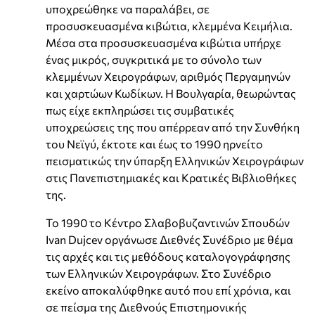
υποχρεώθηκε να παραλάβει, σε
προσυσκευασμένα κιβώτια, κλεμμένα Κειμήλια.
Μέσα στα προσυσκευασμένα κιβώτια υπήρχε
ένας μικρός, συγκριτικά με το σύνολο των
κλεμμένων Χειρογράφων, αριθμός Περγαμηνών
και χαρτώων Κωδίκων. Η Βουλγαρία, θεωρώντας
πως είχε εκπληρώσει τις συμβατικές
υποχρεώσεις της που απέρρεαν από την Συνθήκη
του Νεϊγύ, έκτοτε και έως το 1990 ηρνείτο
πεισματικώς την ύπαρξη Ελληνικών Χειρογράφων
στις Πανεπιστημιακές και Κρατικές Βιβλιοθήκες
της.
Το 1990 το Κέντρο Σλαβοβυζαντινών Σπουδών
Ivan Dujcev οργάνωσε Διεθνές Συνέδριο με θέμα
τις αρχές και τις μεθόδους καταλογογράφησης
των Ελληνικών Χειρογράφων. Στο Συνέδριο
εκείνο αποκαλύφθηκε αυτό που επί χρόνια, και
σε πείσμα της Διεθνούς Επιστημονικής