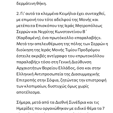
δερμάτινη θήκη.
2. Γι’ αυτά τα κλεμμένα Κειμήλια έχει συνταχθεί,
με επιμονή του τότε αδελφού της Μονής και
μετέπειτα Επισκόπου της Ιεράς Μητροπόλεως
Σερρών και Νιγρίτης Κωνσταντίνου Β΄
(Καρδαμένη), ένα πρωτόκολλο «παραλαβής».
Μετά την απελευθέρωση της πόλης των Σερρών η
διοίκηση της Ιεράς Μονής Τιμίου Προδρόμου
έστειλε ακριβές αντίγραφο του «πρωτοκόλλου
παραλαβής» τόσο στη Γενική Διεύθυνση
Αρχαιοτήτων Βορείου Ελλάδος, όσο και στην
Ελληνική Αντιπροσωπεία της Διασυμμαχικής
Επιτροπής στην Σόφια, ζητώντας την επιστροφή
των κλοπιμαίων, δυστυχώς όμως χωρίς
αποτέλεσμα.
Σήμερα, μετά από τα Διεθνή Συνέδρια και τις
Ημερίδες που οργανώθηκαν με ειδικό θέμα τα 7