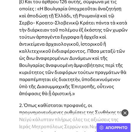
β) Και του άρθρου 126 αυτής, σύμφωνα με τις
οποίες : «Η Βουλγαρία ὑποχρεοῦται ἀναζητήσῃ
καὶ ἀποδώσῃ τῇ Ἑλλάδι, τῇ Ρουμανίᾳ καὶ τῷ
Σερβο- Κροατο-Σλοβενικῷ Κράτει πάντα τὰ κατὰ
τὴν διάρκειαν τοῦ πολέμου ἐξ ἑκάστης τῶν χωρῶν
τούτων ἁρπαγέντα ἔγγραφα ἢ ἀρχεῖα καὶ
ἀντικείμενα ἀρχαιολογικοῦ, ἱστορικοῦ ἢ
καλλιτεχνικοῦ ἐνδιαφέροντος. Πᾶσα μεταξὺ τῶν
ὡς ἄνω ἀναφερομένων Δυνάμεων καὶ τῆς
Βουλγαρίας ἀναφυομένη ἀμφισβήτησις περὶ τῆς
κυριότητος τῶν διαφόρων τούτων πραγμάτων θὰ
παραπέμπηται εἰς διαιτητὴν, ὑποδεικνυόμενον
ὑπὸ τῆς Διασυμμαχικῆς Ἐπιτροπῆς, οὗτινος
ἀπόφασις θὰ ᾖ ὁριστική.»
2. Όπως καθίσταται προφανές, οι
×
προμνημονευόμενες ρυθμίσεις της Συνθήκης του
Νεϊγύ κάλυπταν πλήρως όλες τις αξιώσεις της
Ιεράς Μητροπόλεως Σερρών και Νιγρίτης για την
ΑΠΟΡΡΗΤΟ