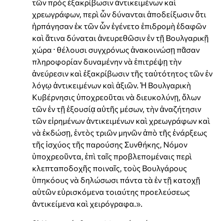
τῶν πρὸς ἐξακρίβωσιν ἀντικειμένων καὶ
χρεωγράφων, περὶ ὧν δύνανται ἀποδείξωσιν ὅτι
ἡρπάγησαν ἐκ τῶν ὧν ἐγένετο ἐπιδρομὴ ἐδαφῶν
καὶ ἅτινα δύναται ἀνευρεθῶσιν ἐν τῇ Βουλγαρικῇ
χώρα · θέλουσι συγχρόνως ἀνακοινώσῃ πᾶσαν
πληροφορίαν δυναμένην νὰ ἐπιτρέψῃ τὴν
ἀνεύρεσιν καὶ ἐξακρίβωσιν τῆς ταὐτότητος τῶν ἐν
λόγῳ ἀντικειμένων καὶ ἀξιῶν. Ἡ Βουλγαρικὴ
Κυβέρνησις ὑποχρεοῦται νὰ διευκολύνῃ, ὅλων
τῶν ἐν τῇ ἐξουσίᾳ αὑτῆς μέσων, τὴν ἀναζήτησιν
τῶν εἰρημένων ἀντικειμένων καὶ χρεωγράφων καὶ
νὰ ἐκδώσῃ, ἐντὸς τριῶν μηνῶν ἀπὸ τῆς ἐνάρξεως
τῆς ἰσχύος τῆς παρούσης Συνθήκης, Νόμον
ὑποχρεοῦντα, ἐπὶ ταῖς προβλεπομέναις περὶ
κλεπταποδοχῆς ποιναῖς, τοὺς Βουλγάρους
ὑπηκόους νὰ δηλώσωσι πάντα τὰ ἐν τῇ κατοχῇ
αὑτῶν εὑρισκόμενα τοιαύτης προελεύσεως
ἀντικείμενα καὶ χειρόγραφα.».