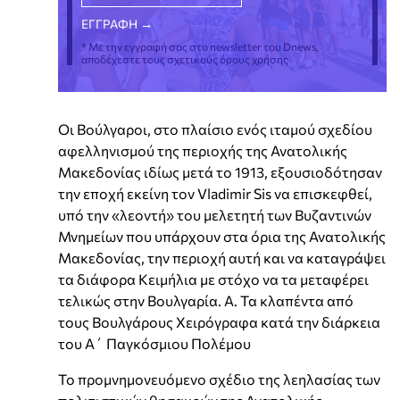
* Με την εγγραφή σας στο newsletter του Dnews,
αποδέχεστε τους σχετικούς όρους χρήσης
Οι Βούλγαροι, στο πλαίσιο ενός ιταμού σχεδίου
αφελληνισμού της περιοχής της Ανατολικής
Μακεδονίας ιδίως μετά το 1913, εξουσιοδότησαν
την εποχή εκείνη τον Vladimir Sis να επισκεφθεί,
υπό την «λεοντή» του μελετητή των Βυζαντινών
Μνημείων που υπάρχουν στα όρια της Ανατολικής
Μακεδονίας, την περιοχή αυτή και να καταγράψει
τα διάφορα Κειμήλια με στόχο να τα μεταφέρει
τελικώς στην Βουλγαρία. Α. Τα κλαπέντα από
τους Βουλγάρους Χειρόγραφα κατά την διάρκεια
του Α΄ Παγκόσμιου Πολέμου
Το προμνημονευόμενο σχέδιο της λεηλασίας των