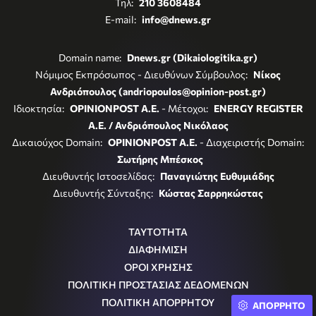
Τηλ:
210 3608484
E-mail:
info@dnews.gr
Domain name:
Dnews.gr (Dikaiologitika.gr)
Νόμιμος Εκπρόσωπος - Διευθύνων Σύμβουλος:
Νίκος
Ανδριόπουλος (andriopoulos@opinion-post.gr)
Ιδιοκτησία:
OPINIONPOST A.E.
- Μέτοχοι:
ENERGY REGISTER
Α.Ε. / Ανδριόπουλος Νικόλαος
Δικαιούχος Domain:
OPINIONPOST A.E.
- Διαχειριστής Domain:
Σωτήρης Μπέσκος
Διευθυντής Ιστοσελίδας:
Παναγιώτης Ευθυμιάδης
Διευθυντής Σύνταξης:
Κώστας Σαρρηκώστας
ΤΑΥΤΟΤΗΤΑ
ΔΙΑΦΗΜΙΣΗ
ΟΡΟΙ ΧΡΗΣΗΣ
ΠΟΛΙΤΙΚΗ ΠΡΟΣΤΑΣΙΑΣ ΔΕΔΟΜΕΝΩΝ
ΠΟΛΙΤΙΚΗ ΑΠΟΡΡΗΤΟΥ
ΑΠΟΡΡΗΤΟ