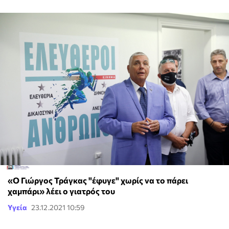
«Ο Γιώργος Τράγκας "έφυγε" χωρίς να το πάρει
χαμπάρι» λέει ο γιατρός του
Υγεία
23.12.2021 10:59