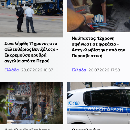
Ναύπακτος: 12χρονη
Συνελήφθη 71χρονος στο
σφήνωσε σε φρεάτιο -
«Ελευθέριος Βενιζέλος» -
Απεγκλωβίστηκε από την
Εκκρεμούσε ερυθρά
Πυροσβεστική
αγγελία από το Περού
Ελλάδα
28.07.2026 18:37
Ελλάδα
20.07.2026 17:58
Κυψέλη: Οι εξετάσεις
Θεσσαλονίκη: