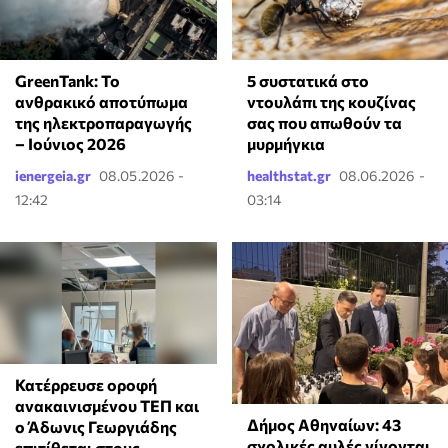
GreenTank: Το
⁠5 συστατικά στο
ανθρακικό αποτύπωμα
ντουλάπι της κουζίνας
της ηλεκτροπαραγωγής
σας που απωθούν τα
– Ιούνιος 2026
μυρμήγκια
ienergeia.gr
08.05.2026 -
healthstat.gr
08.06.2026 -
12:42
03:14
Κατέρρευσε οροφή
ανακαινισμένου ΤΕΠ και
Δήμος Αθηναίων: 43
ο Άδωνις Γεωργιάδης
σχολικές αυλές γίνονται
επιτίθεται στους...