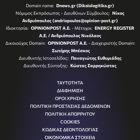
Domain name:
Dnews.gr (Dikaiologitika.gr)
Νόμιμος Εκπρόσωπος - Διευθύνων Σύμβουλος:
Νίκος
Ανδριόπουλος (andriopoulos@opinion-post.gr)
Ιδιοκτησία:
OPINIONPOST A.E.
- Μέτοχοι:
ENERGY REGISTER
Α.Ε. / Ανδριόπουλος Νικόλαος
Δικαιούχος Domain:
OPINIONPOST A.E.
- Διαχειριστής Domain:
Σωτήρης Μπέσκος
Διευθυντής Ιστοσελίδας:
Παναγιώτης Ευθυμιάδης
Διευθυντής Σύνταξης:
Κώστας Σαρρηκώστας
ΤΑΥΤΟΤΗΤΑ
ΔΙΑΦΗΜΙΣΗ
ΟΡΟΙ ΧΡΗΣΗΣ
ΠΟΛΙΤΙΚΗ ΠΡΟΣΤΑΣΙΑΣ ΔΕΔΟΜΕΝΩΝ
ΠΟΛΙΤΙΚΗ ΑΠΟΡΡΗΤΟΥ
COOKIES
ΚΩΔΙΚΑΣ ΔΕΟΝΤΟΛΟΓΙΑΣ
ΟΙΚΟΝΟΜΙΚΑ ΣΤΟΙΧΕΙΑ