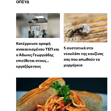
ΟΠΣΥΔ
Κατέρρευσε οροφή
⁠5 συστατικά στο
ανακαινισμένου ΤΕΠ και
ντουλάπι της κουζίνας
ο Άδωνις Γεωργιάδης
σας που απωθούν τα
επιτίθεται στους...
μυρμήγκια
εργαζόμενους