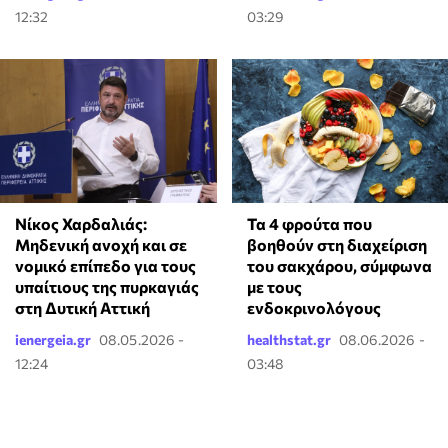
12:32
03:29
Νίκος Χαρδαλιάς:
Τα 4 φρούτα που
Μηδενική ανοχή και σε
βοηθούν στη διαχείριση
νομικό επίπεδο για τους
του σακχάρου, σύμφωνα
υπαίτιους της πυρκαγιάς
με τους
στη Δυτική Αττική
ενδοκρινολόγους
ienergeia.gr
08.05.2026 -
healthstat.gr
08.06.2026 -
12:24
03:48