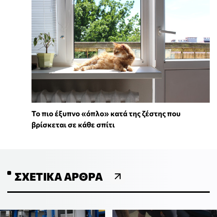
To πιο έξυπνο «όπλο» κατά της ζέστης που
βρίσκεται σε κάθε σπίτι
ΣΧΕΤΙΚΆ ΆΡΘΡΑ