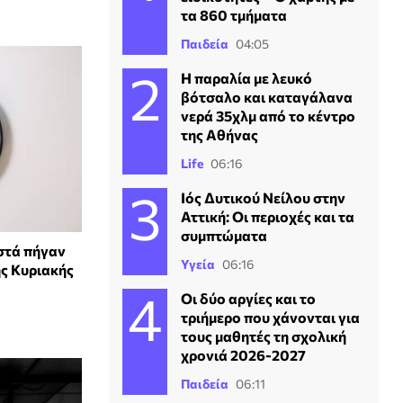
τα 860 τμήματα
Παιδεία
04:05
Η παραλία με λευκό
βότσαλο και καταγάλανα
νερά 35χλμ από το κέντρο
της Αθήνας
Life
06:16
Ιός Δυτικού Νείλου στην
Αττική: Οι περιοχές και τα
συμπτώματα
στά πήγαν
Υγεία
06:16
ης Κυριακής
Οι δύο αργίες και το
τριήμερο που χάνονται για
τους μαθητές τη σχολική
χρονιά 2026-2027
Παιδεία
06:11