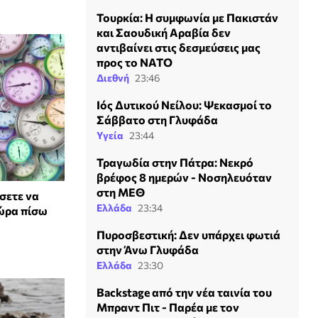
Τουρκία: Η συμφωνία με Πακιστάν
και Σαουδική Αραβία δεν
αντιβαίνει στις δεσμεύσεις μας
προς το ΝΑΤΟ
Διεθνή
23:46
Ιός Δυτικού Νείλου: Ψεκασμοί το
Σάββατο στη Γλυφάδα
Υγεία
23:44
Τραγωδία στην Πάτρα: Νεκρό
βρέφος 8 ημερών - Νοσηλευόταν
στη ΜΕΘ
σετε να
Ελλάδα
23:34
 ώρα πίσω
Πυροσβεστική: Δεν υπάρχει φωτιά
στην Άνω Γλυφάδα
Ελλάδα
23:30
Backstage από την νέα ταινία του
Μπραντ Πιτ - Παρέα με τον