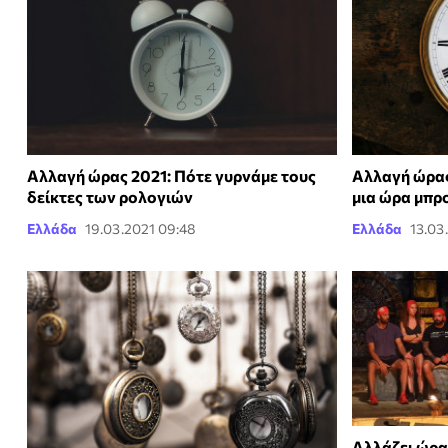
Αλλαγή ώρας 2021: Πότε γυρνάμε τους
Αλλαγή ώρας
δείκτες των ρολογιών
μια ώρα μπρ
Ελλάδα
19.03.2021 09:48
Ελλάδα
13.03
Αλλάζει ώρα 