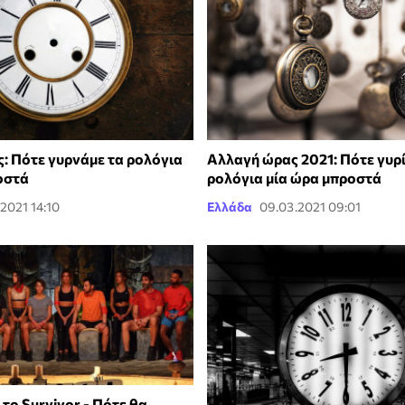
: Πότε γυρνάμε τα ρολόγια
Αλλαγή ώρας 2021: Πότε γυρ
οστά
ρολόγια μία ώρα μπροστά
.2021 14:10
Ελλάδα
09.03.2021 09:01
το Survivor - Πότε θα