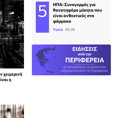
ΗΠΑ: Συναγερμός για
θανατηφόρο μύκητα που
είναι ανθεκτικός στα
φάρμακα
Υγεία
06:36
ν χειμερινή
ίναι η