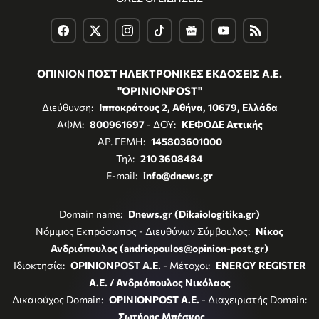
ΟΠΙΝΙΟΝ ΠΟΣΤ ΗΛΕΚΤΡΟΝΙΚΕΣ ΕΚΔΟΣΕΙΣ Α.Ε.
"OPINIONPOST"
Διεύθυνση:
Ιπποκράτους 2, Αθήνα, 10679, Ελλάδα
ΑΦΜ:
800961697
- ΔΟΥ:
ΚΕΦΟΔΕ Αττικής
ΑΡ. ΓΕΜΗ:
145803601000
Τηλ:
210 3608484
E-mail:
info@dnews.gr
Domain name:
Dnews.gr (Dikaiologitika.gr)
Νόμιμος Εκπρόσωπος - Διευθύνων Σύμβουλος:
Νίκος
Ανδριόπουλος (andriopoulos@opinion-post.gr)
Ιδιοκτησία:
OPINIONPOST A.E.
- Μέτοχοι:
ENERGY REGISTER
Α.Ε. / Ανδριόπουλος Νικόλαος
Δικαιούχος Domain:
OPINIONPOST A.E.
- Διαχειριστής Domain:
Σωτήρης Μπέσκος