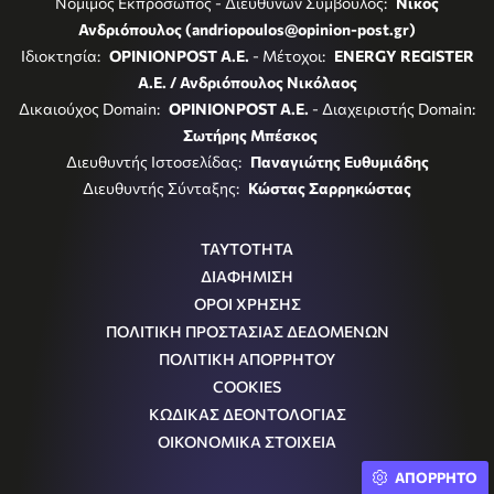
Νόμιμος Εκπρόσωπος - Διευθύνων Σύμβουλος:
Νίκος
Ανδριόπουλος (andriopoulos@opinion-post.gr)
Ιδιοκτησία:
OPINIONPOST A.E.
- Μέτοχοι:
ENERGY REGISTER
Α.Ε. / Ανδριόπουλος Νικόλαος
Δικαιούχος Domain:
OPINIONPOST A.E.
- Διαχειριστής Domain:
Σωτήρης Μπέσκος
Διευθυντής Ιστοσελίδας:
Παναγιώτης Ευθυμιάδης
Διευθυντής Σύνταξης:
Κώστας Σαρρηκώστας
ΤΑΥΤΟΤΗΤΑ
ΔΙΑΦΗΜΙΣΗ
ΟΡΟΙ ΧΡΗΣΗΣ
ΠΟΛΙΤΙΚΗ ΠΡΟΣΤΑΣΙΑΣ ΔΕΔΟΜΕΝΩΝ
ΠΟΛΙΤΙΚΗ ΑΠΟΡΡΗΤΟΥ
COOKIES
ΚΩΔΙΚΑΣ ΔΕΟΝΤΟΛΟΓΙΑΣ
ΟΙΚΟΝΟΜΙΚΑ ΣΤΟΙΧΕΙΑ
ΑΠΟΡΡΗΤΟ