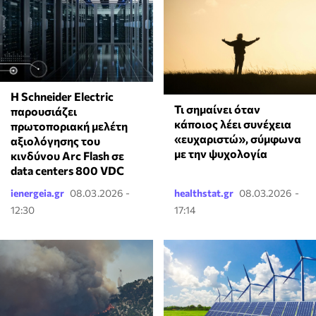
Η Schneider Electric
Τι σημαίνει όταν
παρουσιάζει
κάποιος λέει συνέχεια
πρωτοποριακή μελέτη
«ευχαριστώ», σύμφωνα
αξιολόγησης του
με την ψυχολογία
κινδύνου Arc Flash σε
data centers 800 VDC
ienergeia.gr
08.03.2026 -
healthstat.gr
08.03.2026 -
12:30
17:14