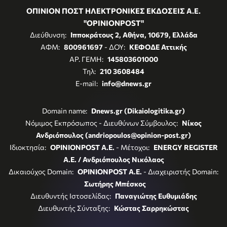
ΟΠΙΝΙΟΝ ΠΟΣΤ ΗΛΕΚΤΡΟΝΙΚΕΣ ΕΚΔΟΣΕΙΣ Α.Ε.
"OPINIONPOST"
Διεύθυνση:
Ιπποκράτους 2, Αθήνα, 10679, Ελλάδα
ΑΦΜ:
800961697
- ΔΟΥ:
ΚΕΦΟΔΕ Αττικής
ΑΡ. ΓΕΜΗ:
145803601000
Τηλ:
210 3608484
E-mail:
info@dnews.gr
Domain name:
Dnews.gr (Dikaiologitika.gr)
Νόμιμος Εκπρόσωπος - Διευθύνων Σύμβουλος:
Νίκος
Ανδριόπουλος (andriopoulos@opinion-post.gr)
Ιδιοκτησία:
OPINIONPOST A.E.
- Μέτοχοι:
ENERGY REGISTER
Α.Ε. / Ανδριόπουλος Νικόλαος
Δικαιούχος Domain:
OPINIONPOST A.E.
- Διαχειριστής Domain:
Σωτήρης Μπέσκος
Διευθυντής Ιστοσελίδας:
Παναγιώτης Ευθυμιάδης
Διευθυντής Σύνταξης:
Κώστας Σαρρηκώστας