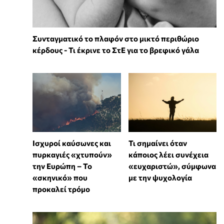
Συνταγματικό το πλαφόν στο μικτό περιθώριο
κέρδους - Τι έκρινε το ΣτΕ για το βρεφικό γάλα
Ισχυροί καύσωνες και
Τι σημαίνει όταν
πυρκαγιές «χτυπούν»
κάποιος λέει συνέχεια
την Ευρώπη – Το
«ευχαριστώ», σύμφωνα
«σκηνικό» που
με την ψυχολογία
προκαλεί τρόμο