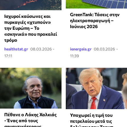
GreenTank: Τάσεις στην
Ισχυροί καύσωνες και
ηλεκτροπαραγωγή –
πυρκαγιές «χτυπούν»
Ιούνιος 2026
την Ευρώπη – Το
«σκηνικό» που προκαλεί
τρόμο
healthstat.gr
08.03.2026 -
ienergeia.gr
08.03.2026 -
17:11
11:39
Πέθανε ο Λάκης Χαλκιάς
Υποχωρεί η τιμή του
- Ένας από τους
πετρελαίου μετά τις
σημαντικότερους
δηλώσεις του Τραμπ