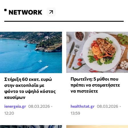
NETWORK
Πρωτεΐνη: 5 μύθοι που
Στήριξη 60 εκατ. ευρώ
πρέπει να σταματήσετε
στην ακτοπλοΐα με
να πιστεύετε
φόντο το υψηλό κόστος
καυσίμων
ienergeia.gr
08.03.2026 -
healthstat.gr
08.03.2026 -
12:20
13:59