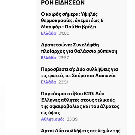
ΡΟΗ ΕΙΔΗΣΕΩΝ
Ο καιρός σήμερα: Υψηλές
θερμοκρασίες, άνεμοι έως 6
Μποφόρ - Πού θα βρέξει
Ελλάδα
01:00
Δραπετσώνα: Συνελήφθη
πλοίαρχος για θαλάσσια ρύπανση
Ελλάδα
23:57
Πυροσβεστική: Δύο συλλήψεις για
τις φωτιές σε Σκύρο και Λακωνία
Ελλάδα
23:51
Παγκόσμιο στίβου Κ20: Δύο
Έλληνες αθλητές στους τελικούς
της σφαιροβολίας και του άλματος
εις ύψος
Αθλητισμός
23:39
Άρτα: Δύο συλλήψεις στελεχών της