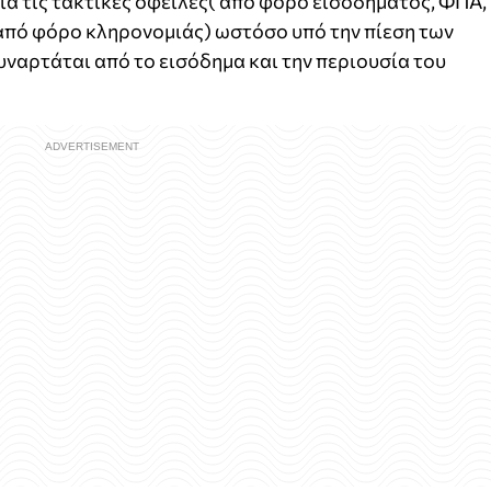
για τις τακτικές οφειλές( από φόρο εισοδήματος, ΦΠΑ,
.χ από φόρο κληρονομιάς) ωστόσο υπό την πίεση των
ναρτάται από το εισόδημα και την περιουσία του