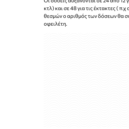
Οι δόσεις αυξάνονται σε 24 από 12 
κτλ) και σε 48 για τις έκτακτες ( π
θεσμών ο αριθμός των δόσεων θα συ
οφειλέτη.