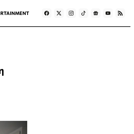
ΡΟΗ ΕΙΔΗΣΕΩΝ
T
NEWS IN ENGLISH
Games
ERTAINMENT
η