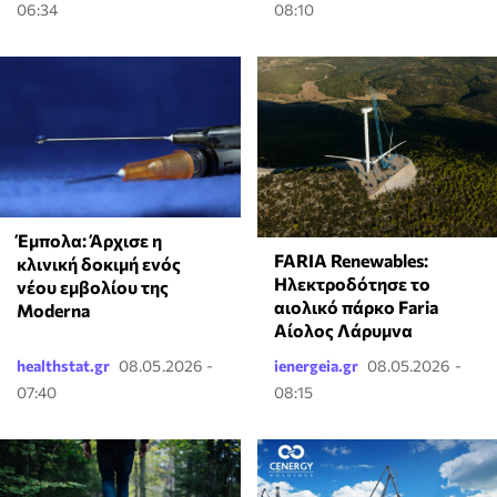
06:34
08:10
Έμπολα: Άρχισε η
FARIA Renewables:
κλινική δοκιμή ενός
Ηλεκτροδότησε το
νέου εμβολίου της
αιολικό πάρκο Faria
Moderna
Αίολος Λάρυμνα
healthstat.gr
08.05.2026 -
ienergeia.gr
08.05.2026 -
07:40
08:15