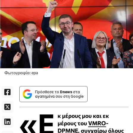
Φωτογραφία: epa
Πρόσθεσε το
Dnews
στα
αγαπημένα σου στη Google
«Ε
κ μέρους μου και εκ
μέρους του
VMRO
-
DPMNE, συγχαίρω όλους