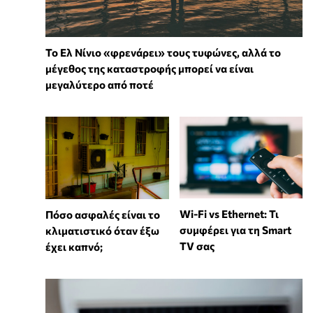
Το Ελ Νίνιο «φρενάρει» τους τυφώνες, αλλά το
μέγεθος της καταστροφής μπορεί να είναι
μεγαλύτερο από ποτέ
Wi-Fi vs Ethernet: Τι
Πόσο ασφαλές είναι το
συμφέρει για τη Smart
κλιματιστικό όταν έξω
TV σας
έχει καπνό;