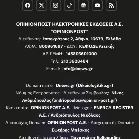
ΟΠΙΝΙΟΝ ΠΟΣΤ ΗΛΕΚΤΡΟΝΙΚΕΣ ΕΚΔΟΣΕΙΣ Α.Ε.
"OPINIONPOST"
Διεύθυνση:
Ιπποκράτους 2, Αθήνα, 10679, Ελλάδα
ΑΦΜ:
800961697
- ΔΟΥ:
ΚΕΦΟΔΕ Αττικής
ΑΡ. ΓΕΜΗ:
145803601000
Τηλ:
210 3608484
E-mail:
info@dnews.gr
Domain name:
Dnews.gr (Dikaiologitika.gr)
Νόμιμος Εκπρόσωπος - Διευθύνων Σύμβουλος:
Νίκος
Ανδριόπουλος (andriopoulos@opinion-post.gr)
Ιδιοκτησία:
OPINIONPOST A.E.
- Μέτοχοι:
ENERGY REGISTER
Α.Ε. / Ανδριόπουλος Νικόλαος
Δικαιούχος Domain:
OPINIONPOST A.E.
- Διαχειριστής Domain:
Σωτήρης Μπέσκος
Διευθυντής Ιστοσελίδας:
Παναγιώτης Ευθυμιάδης