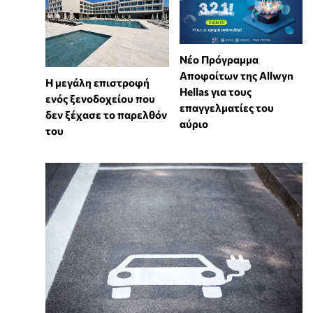
Νέο Πρόγραμμα
Αποφοίτων της Allwyn
Η μεγάλη επιστροφή
Hellas για τους
ενός ξενοδοχείου που
επαγγελματίες του
δεν ξέχασε το παρελθόν
αύριο
του