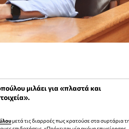
ούλου μιλάει για «πλαστά και
τοιχεία».
ύλου
μετά τις διαρροές πως κρατούσε στα συρτάρια τ
μες επιδοτήσεις. «Πρόκειται μία ακόμη επιχείρησης