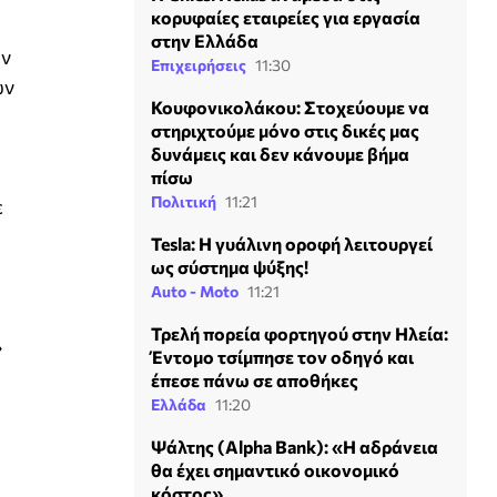
κορυφαίες εταιρείες για εργασία
στην Ελλάδα
ον
Επιχειρήσεις
11:30
ων
Κουφονικολάκου: Στοχεύουμε να
στηριχτούμε μόνο στις δικές μας
δυνάμεις και δεν κάνουμε βήμα
πίσω
Πολιτική
11:21
ε
Tesla: Η γυάλινη οροφή λειτουργεί
ως σύστημα ψύξης!
Auto - Moto
11:21
Τρελή πορεία φορτηγού στην Ηλεία:
»
Έντομο τσίμπησε τον οδηγό και
έπεσε πάνω σε αποθήκες
Ελλάδα
11:20
Ψάλτης (Alpha Bank): «Η αδράνεια
θα έχει σημαντικό οικονομικό
κόστος»