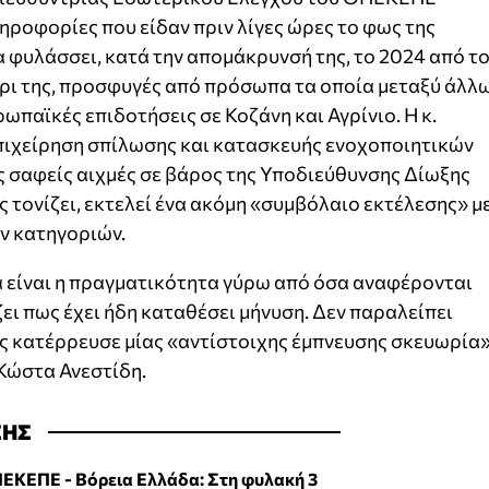
ροφορίες που είδαν πριν λίγες ώρες το φως της
α φυλάσσει, κατά την απομάκρυνσή της, το 2024 από τ
ρι της, προσφυγές από πρόσωπα τα οποία μεταξύ άλλ
ωπαϊκές επιδοτήσεις σε Κοζάνη και Αγρίνιο. Η κ.
πιχείρηση σπίλωσης και κατασκευής ενοχοποιητικών
ς σαφείς αιχμές σε βάρος της Υποδιεύθυνσης Δίωξης
τονίζει, εκτελεί ένα ακόμη «συμβόλαιο εκτέλεσης» μ
ν κατηγοριών.
α είναι η πραγματικότητα γύρω από όσα αναφέρονται
ει πως έχει ήδη καταθέσει μήνυση. Δεν παραλείπει
θες κατέρρευσε μίας «αντίστοιχης έμπνευσης σκευωρία
Κώστα Ανεστίδη.
ΣΗΣ
ΕΚΕΠΕ - Βόρεια Ελλάδα: Στη φυλακή 3