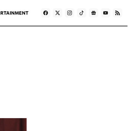
ΡΟΗ ΕΙΔΗΣΕΩΝ
T
NEWS IN ENGLISH
Games
ERTAINMENT