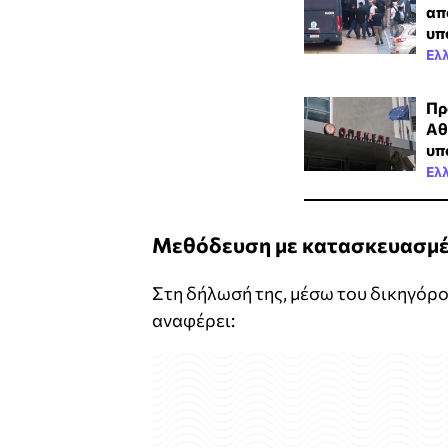
απ
υπ
Ελ
Πρ
Αθ
υπ
Ελ
Μεθόδευση με κατασκευασμέ
Στη δήλωσή της, μέσω του δικηγόρο
αναφέρει: