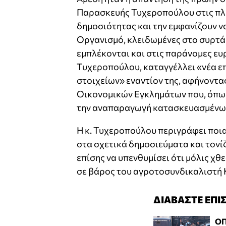
Παρασκευής Τυχεροπούλου στις πλη
δημοσιότητας και την εμφανίζουν ν
Οργανισμό, κλειδωμένες στο συρτά
εμπλέκονται και στις παράνομες ευρ
Τυχεροπούλου, καταγγέλλει «νέα ε
στοιχείων» εναντίον της, αφήνοντα
Οικονομικών Εγκλημάτων που, όπως 
την αναπαραγωγή κατασκευασμένω
Η κ. Τυχεροπούλου περιγράφει ποι
στα σχετικά δημοσιεύματα και τονίζ
επίσης να υπενθυμίσει ότι μόλις χ
σε βάρος του αγροτοσυνδικαλιστή 
ΔΙΑΒΑΣΤΕ ΕΠΙ
ΟΠ