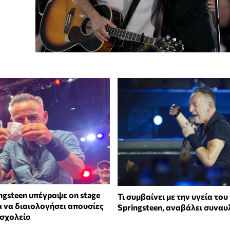
ngsteen υπέγραψε on stage
Τι συμβαίνει με την υγεία του
α να διαιολογήσει απουσίες
Springsteen, αναβάλει συναυ
 σχολείο