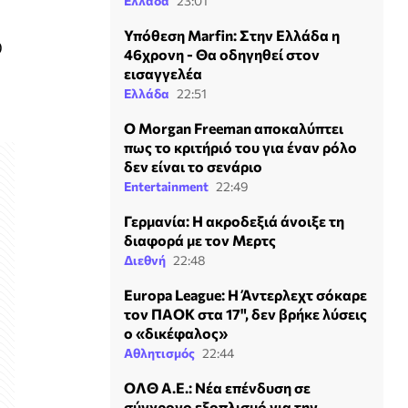
Ελλάδα
23:01
Υπόθεση Marfin: Στην Ελλάδα η
0
46χρονη - Θα οδηγηθεί στον
εισαγγελέα
Ελλάδα
22:51
Ο Morgan Freeman αποκαλύπτει
πως το κριτήριό του για έναν ρόλο
δεν είναι το σενάριο
Entertainment
22:49
Γερμανία: Η ακροδεξιά άνοιξε τη
διαφορά με τον Μερτς
Διεθνή
22:48
Europa League: Η Άντερλεχτ σόκαρε
τον ΠΑΟΚ στα 17", δεν βρήκε λύσεις
ο «δικέφαλος»
Αθλητισμός
22:44
ΟΛΘ Α.Ε.: Νέα επένδυση σε
σύγχρονο εξοπλισμό για την