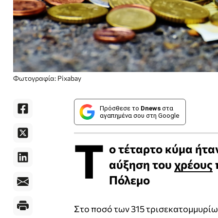
Φωτογραφία: Pixabay
Πρόσθεσε το
Dnews
στα
αγαπημένα σου στη Google
Τ
ο τέταρτο κύμα ήταν
αύξηση του
χρέους
Πόλεμο
Στο ποσό των 315 τρισεκατομμυρίω