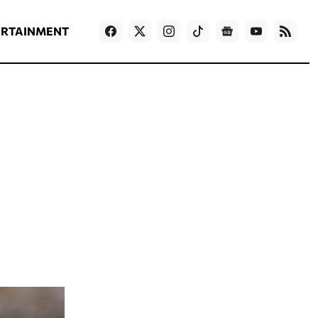
ΡΟΗ ΕΙΔΗΣΕΩΝ
T
NEWS IN ENGLISH
Games
ERTAINMENT