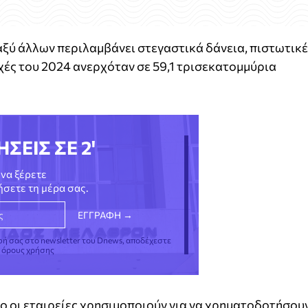
αξύ άλλων περιλαμβάνει στεγαστικά δάνεια, πιστωτικ
ρχές του 2024 ανερχόταν σε 59,1 τρισεκατομμύρια
ΗΣΕΙΣ ΣΕ 2'
να ξέρετε
νήσετε τη μέρα σας.
φή σας στο newsletter του Dnews, αποδέχεστε
ς όρους χρήσης
ίο οι εταιρείες χρησιμοποιούν για να χρηματοδοτήσου