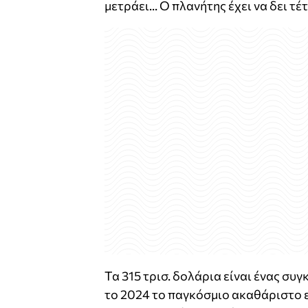
μετράει... Ο πλανήτης έχει να δει 
Τα 315 τρισ. δολάρια είναι ένας συγ
το 2024 το παγκόσμιο ακαθάριστο ε