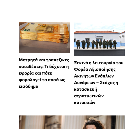
Μετρητά και τραπεζικές
Ξεκινά η λειτουργία του
καταθέσεις: Τι δέχεται η
Φορέα Αξιοποίησης
εφορία και πότε
Ακινήτων Ενόπλων
φορολογεί τα ποσά ως
Δυνάμεων – Στόχος η
εισόδημα
κατασκευή
στρατιωτικών
κατοικιών