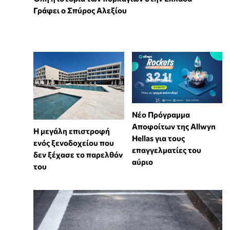
Γράφει ο Σπύρος Αλεξίου
Νέο Πρόγραμμα
Αποφοίτων της Allwyn
Η μεγάλη επιστροφή
Hellas για τους
ενός ξενοδοχείου που
επαγγελματίες του
δεν ξέχασε το παρελθόν
αύριο
του