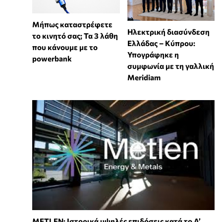
Μήπως καταστρέφετε
Ηλεκτρική διασύνδεση
το κινητό σας; Τα 3 λάθη
Ελλάδας – Κύπρου:
που κάνουμε με το
Υπογράφηκε η
powerbank
συμφωνία με τη γαλλική
Meridiam
METLEN: Ιστορικά υψηλές επιδόσεις κατά το Α’