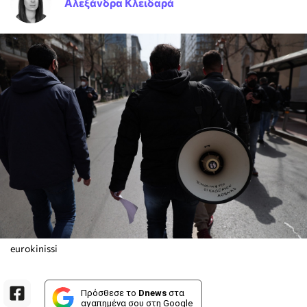
Αλεξάνδρα Κλειδαρά
eurokinissi
Πρόσθεσε το
Dnews
στα
αγαπημένα σου στη Google