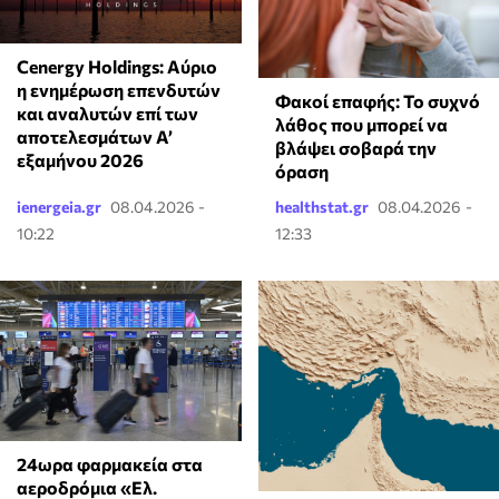
Cenergy Holdings: Αύριο
η ενημέρωση επενδυτών
Φακοί επαφής: Το συχνό
και αναλυτών επί των
λάθος που μπορεί να
αποτελεσμάτων A’
βλάψει σοβαρά την
εξαμήνου 2026
όραση
ienergeia.gr
08.04.2026 -
healthstat.gr
08.04.2026 -
10:22
12:33
24ωρα φαρμακεία στα
αεροδρόμια «Ελ.