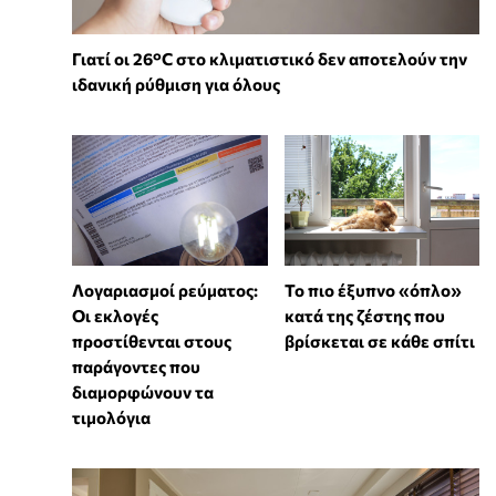
Γιατί οι 26°C στο κλιματιστικό δεν αποτελούν την
ιδανική ρύθμιση για όλους
Λογαριασμοί ρεύματος:
To πιο έξυπνο «όπλο»
Οι εκλογές
κατά της ζέστης που
προστίθενται στους
βρίσκεται σε κάθε σπίτι
παράγοντες που
διαμορφώνουν τα
τιμολόγια