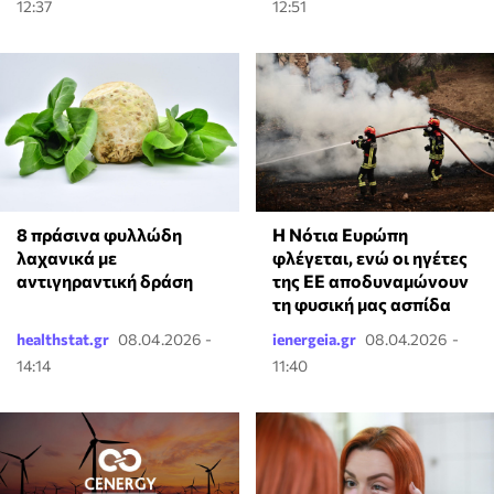
12:37
12:51
Η Νότια Ευρώπη
8 πράσινα φυλλώδη
φλέγεται, ενώ οι ηγέτες
λαχανικά με
της ΕΕ αποδυναμώνουν
αντιγηραντική δράση
τη φυσική μας ασπίδα
healthstat.gr
08.04.2026 -
ienergeia.gr
08.04.2026 -
14:14
11:40