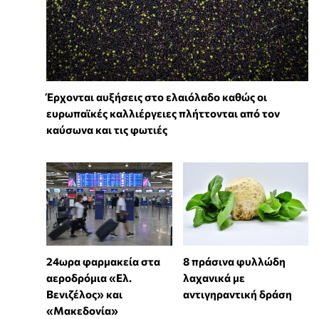
Έρχονται αυξήσεις στο ελαιόλαδο καθώς οι
ευρωπαϊκές καλλιέργειες πλήττονται από τον
καύσωνα και τις φωτιές
24ωρα φαρμακεία στα
8 πράσινα φυλλώδη
αεροδρόμια «Ελ.
λαχανικά με
Βενιζέλος» και
αντιγηραντική δράση
«Μακεδονία»