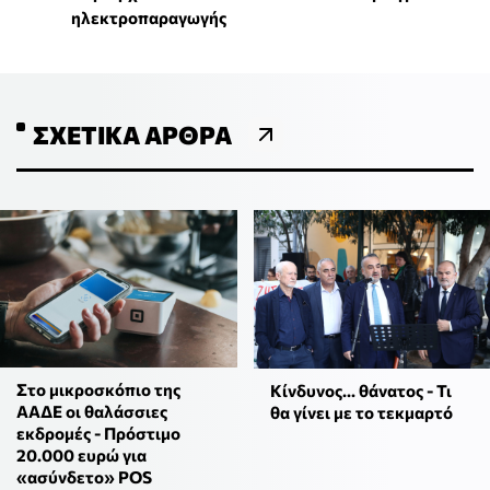
ηλεκτροπαραγωγής
ΣΧΕΤΙΚΆ ΆΡΘΡΑ
Στο μικροσκόπιο της
Κίνδυνος... θάνατος - Τι
ΑΑΔΕ οι θαλάσσιες
θα γίνει με το τεκμαρτό
εκδρομές - Πρόστιμο
20.000 ευρώ για
«ασύνδετο» POS