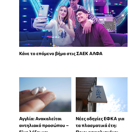
Κάνε το επόμενο βήμα στις ΣΑΕΚ ΑΛΦΑ
Αγγλία: Ανακαλείται
Νέες οδηγίες ΕΦΚΑ για
αντηλιακό προσώπου –
τα πλασματικά έτη:
Είχε λήξει και
Ποιοι ασφαλισμένοι