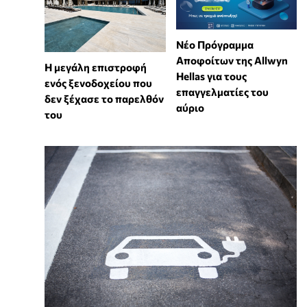
Νέο Πρόγραμμα
Αποφοίτων της Allwyn
Η μεγάλη επιστροφή
Hellas για τους
ενός ξενοδοχείου που
επαγγελματίες του
δεν ξέχασε το παρελθόν
αύριο
του