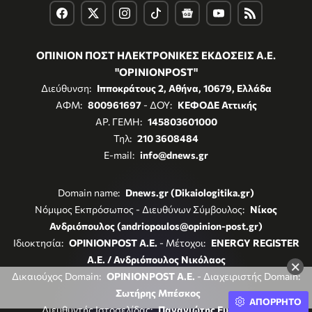
ΟΠΙΝΙΟΝ ΠΟΣΤ ΗΛΕΚΤΡΟΝΙΚΕΣ ΕΚΔΟΣΕΙΣ Α.Ε.
"OPINIONPOST"
Διεύθυνση:
Ιπποκράτους 2, Αθήνα, 10679, Ελλάδα
ΑΦΜ:
800961697
- ΔΟΥ:
ΚΕΦΟΔΕ Αττικής
ΑΡ. ΓΕΜΗ:
145803601000
Τηλ:
210 3608484
E-mail:
info@dnews.gr
Domain name:
Dnews.gr (Dikaiologitika.gr)
Νόμιμος Εκπρόσωπος - Διευθύνων Σύμβουλος:
Νίκος
Ανδριόπουλος (andriopoulos@opinion-post.gr)
Ιδιοκτησία:
OPINIONPOST A.E.
- Μέτοχοι:
ENERGY REGISTER
Α.Ε. / Ανδριόπουλος Νικόλαος
×
Δικαιούχος Domain:
OPINIONPOST A.E.
- Διαχειριστής Domain:
Σωτήρης Μπέσκος
ΑΠΟΡΡΗΤΟ
Διευθυντής Ιστοσελίδας:
Παναγιώτης Ευθυμιάδης