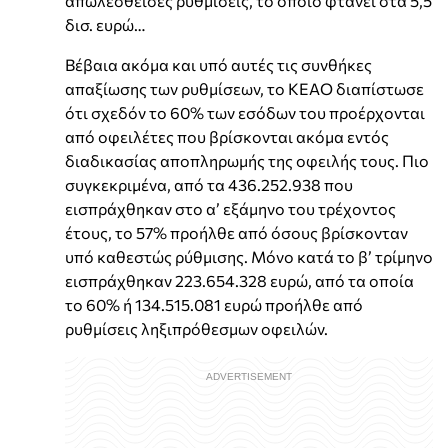
απωλεσθείσες ρυθμίσεις, το οποίο φτάνει στα 5,5
δισ. ευρώ…
Βέβαια ακόμα και υπό αυτές τις συνθήκες
απαξίωσης των ρυθμίσεων, το ΚΕΑΟ διαπίστωσε
ότι σχεδόν το 60% των εσόδων του προέρχονται
από οφειλέτες που βρίσκονται ακόμα εντός
διαδικασίας αποπληρωμής της οφειλής τους. Πιο
συγκεκριμένα, από τα 436.252.938 που
εισπράχθηκαν στο α’ εξάμηνο του τρέχοντος
έτους, το 57% προήλθε από όσους βρίσκονταν
υπό καθεστώς ρύθμισης. Μόνο κατά το β’ τρίμηνο
εισπράχθηκαν 223.654.328 ευρώ, από τα οποία
το 60% ή 134.515.081 ευρώ προήλθε από
ρυθμίσεις ληξιπρόθεσμων οφειλών.