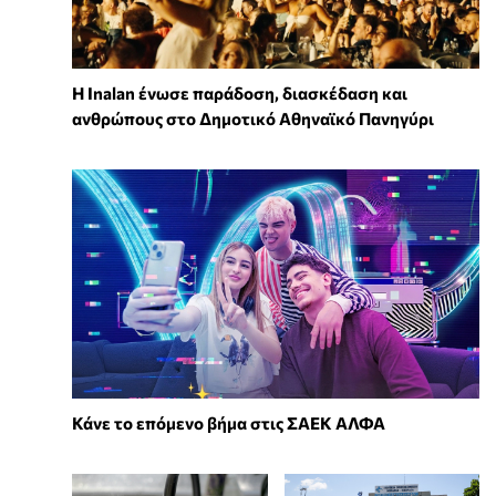
Η Inalan ένωσε παράδοση, διασκέδαση και
ανθρώπους στο Δημοτικό Αθηναϊκό Πανηγύρι
Κάνε το επόμενο βήμα στις ΣΑΕΚ ΑΛΦΑ