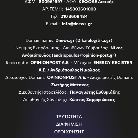
ΑΦΜ:
800961697
- ΔΟΥ:
ΚΕΦΟΔΕ Αττικής
ΑΡ. ΓΕΜΗ:
145803601000
Τηλ:
210 3608484
E-mail:
info@dnews.gr
Domain name:
Dnews.gr (Dikaiologitika.gr)
Νόμιμος Εκπρόσωπος - Διευθύνων Σύμβουλος:
Νίκος
Ανδριόπουλος (andriopoulos@opinion-post.gr)
Ιδιοκτησία:
OPINIONPOST A.E.
- Μέτοχοι:
ENERGY REGISTER
Α.Ε. / Ανδριόπουλος Νικόλαος
Δικαιούχος Domain:
OPINIONPOST A.E.
- Διαχειριστής Domain:
Σωτήρης Μπέσκος
Διευθυντής Ιστοσελίδας:
Παναγιώτης Ευθυμιάδης
Διευθυντής Σύνταξης:
Κώστας Σαρρηκώστας
ΤΑΥΤΟΤΗΤΑ
ΔΙΑΦΗΜΙΣΗ
ΟΡΟΙ ΧΡΗΣΗΣ