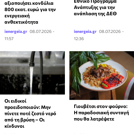
Εθνικό Πρόγραμμα
αξιοποιήσει κονδύλια
Ανάπτυξης για την
800 εκατ. ευρώ για την
ανάπλαση της ΔΕΘ
ενεργειακή
ανθεκτικότητα
ienergeia.gr
08.07.2026 -
ienergeia.gr
08.07.2026 -
11:57
12:36
Οι ειδικοί
Γιουβέτσι στον φούρνο:
προειδοποιούν: Μην
Η παραδοσιακή συνταγή
πίνετε ποτέ ζεστό νερό
που θα λατρέψετε
από τη βρύση – Οι
κίνδυνοι