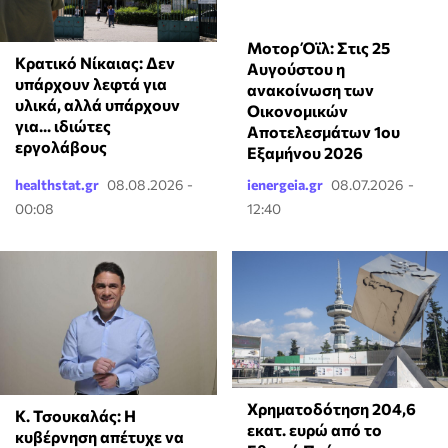
Μοτορ Όϊλ: Στις 25
Κρατικό Νίκαιας: Δεν
Αυγούστου η
υπάρχουν λεφτά για
ανακοίνωση των
υλικά, αλλά υπάρχουν
Οικονομικών
για... ιδιώτες
Αποτελεσμάτων 1ου
εργολάβους
Εξαμήνου 2026
healthstat.gr
08.08.2026 -
ienergeia.gr
08.07.2026 -
00:08
12:40
Χρηματοδότηση 204,6
Κ. Τσουκαλάς: Η
εκατ. ευρώ από το
κυβέρνηση απέτυχε να