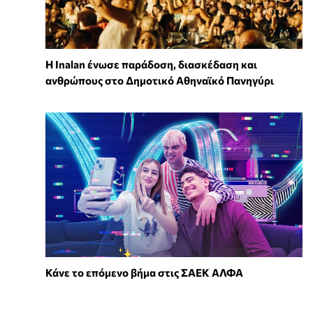
Η Inalan ένωσε παράδοση, διασκέδαση και
ανθρώπους στο Δημοτικό Αθηναϊκό Πανηγύρι
Κάνε το επόμενο βήμα στις ΣΑΕΚ ΑΛΦΑ