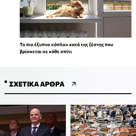
To πιο έξυπνο «όπλο» κατά της ζέστης που
βρίσκεται σε κάθε σπίτι
ΣΧΕΤΙΚΆ ΆΡΘΡΑ