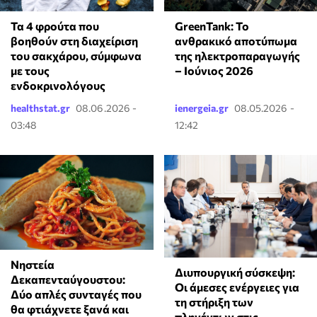
Τα 4 φρούτα που
GreenTank: Το
βοηθούν στη διαχείριση
ανθρακικό αποτύπωμα
του σακχάρου, σύμφωνα
της ηλεκτροπαραγωγής
με τους
– Ιούνιος 2026
ενδοκρινολόγους
healthstat.gr
08.06.2026 -
ienergeia.gr
08.05.2026 -
03:48
12:42
Νηστεία
Διυπουργική σύσκεψη:
Δεκαπενταύγουστου:
Οι άμεσες ενέργειες για
Δύο απλές συνταγές που
τη στήριξη των
θα φτιάχνετε ξανά και
πληγέντων στις