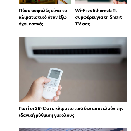
Wi-Fi vs Ethernet: Τι
Πόσο ασφαλές είναι το
συμφέρει για τη Smart
κλιματιστικό όταν έξω
TV σας
έχει καπνό;
Γιατί οι 26°C στο κλιματιστικό δεν αποτελούν την
ιδανική ρύθμιση για όλους