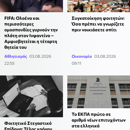
FIFA: Ολοένα και
Συγκατοίκηση φοιτητών:
περισσότερες
Όσα πρέπει να γνωρίζετε
ομοσπονδίες γυρνούν την
πριν νοικιάσετε σπίτι
πλάτη στον Ινφαντίνο –
Αμφισβητείται η τέταρτη
θητεία του
Αθλητισμός
03.08.2026
Οικονομία
03.08.2026
22:55
09:11
To ΕΚΠΑ πρώτο σε
αριθμό νέων επιτυχόντων
Φοιτητικό Στεγαστικό
στα ελληνικά
Επίδομα: Τέλος χρόνου