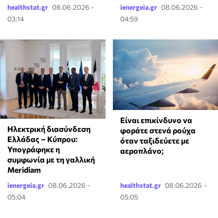
healthstat.gr
08.06.2026 -
ienergeia.gr
08.06.2026 -
03:14
04:59
⁠Είναι επικίνδυνο να
Ηλεκτρική διασύνδεση
φοράτε στενά ρούχα
Ελλάδας – Κύπρου:
όταν ταξιδεύετε με
Υπογράφηκε η
αεροπλάνο;
συμφωνία με τη γαλλική
Meridiam
ienergeia.gr
08.06.2026 -
healthstat.gr
08.06.2026 -
05:04
05:05