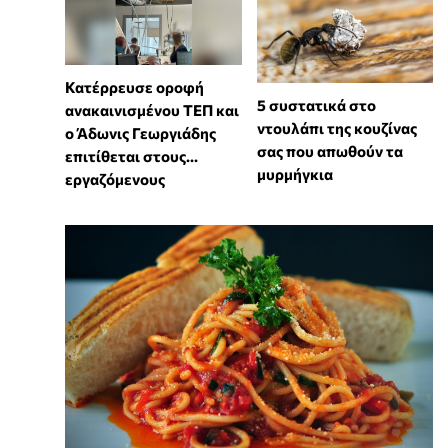
Κατέρρευσε οροφή
⁠5 συστατικά στο
ανακαινισμένου ΤΕΠ και
ντουλάπι της κουζίνας
ο Άδωνις Γεωργιάδης
σας που απωθούν τα
επιτίθεται στους...
μυρμήγκια
εργαζόμενους