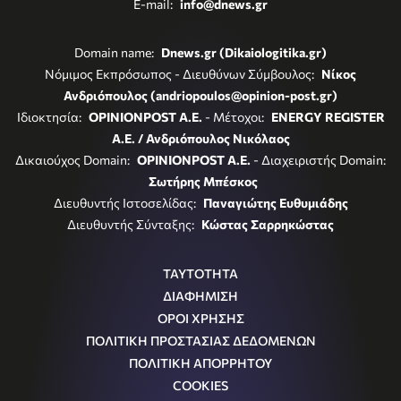
E-mail:
info@dnews.gr
Domain name:
Dnews.gr (Dikaiologitika.gr)
Νόμιμος Εκπρόσωπος - Διευθύνων Σύμβουλος:
Νίκος
Ανδριόπουλος (andriopoulos@opinion-post.gr)
Ιδιοκτησία:
OPINIONPOST A.E.
- Μέτοχοι:
ENERGY REGISTER
Α.Ε. / Ανδριόπουλος Νικόλαος
Δικαιούχος Domain:
OPINIONPOST A.E.
- Διαχειριστής Domain:
Σωτήρης Μπέσκος
Διευθυντής Ιστοσελίδας:
Παναγιώτης Ευθυμιάδης
Διευθυντής Σύνταξης:
Κώστας Σαρρηκώστας
ΤΑΥΤΟΤΗΤΑ
ΔΙΑΦΗΜΙΣΗ
ΟΡΟΙ ΧΡΗΣΗΣ
ΠΟΛΙΤΙΚΗ ΠΡΟΣΤΑΣΙΑΣ ΔΕΔΟΜΕΝΩΝ
ΠΟΛΙΤΙΚΗ ΑΠΟΡΡΗΤΟΥ
COOKIES