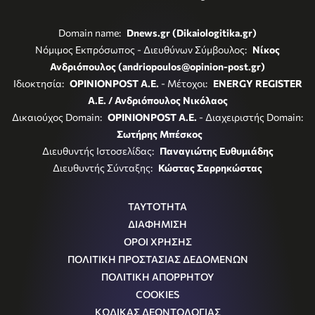
Domain name:
Dnews.gr (Dikaiologitika.gr)
Νόμιμος Εκπρόσωπος - Διευθύνων Σύμβουλος:
Νίκος
Ανδριόπουλος (andriopoulos@opinion-post.gr)
Ιδιοκτησία:
OPINIONPOST A.E.
- Μέτοχοι:
ENERGY REGISTER
Α.Ε. / Ανδριόπουλος Νικόλαος
Δικαιούχος Domain:
OPINIONPOST A.E.
- Διαχειριστής Domain:
Σωτήρης Μπέσκος
Διευθυντής Ιστοσελίδας:
Παναγιώτης Ευθυμιάδης
Διευθυντής Σύνταξης:
Κώστας Σαρρηκώστας
ΤΑΥΤΟΤΗΤΑ
ΔΙΑΦΗΜΙΣΗ
ΟΡΟΙ ΧΡΗΣΗΣ
ΠΟΛΙΤΙΚΗ ΠΡΟΣΤΑΣΙΑΣ ΔΕΔΟΜΕΝΩΝ
ΠΟΛΙΤΙΚΗ ΑΠΟΡΡΗΤΟΥ
COOKIES
ΚΩΔΙΚΑΣ ΔΕΟΝΤΟΛΟΓΙΑΣ