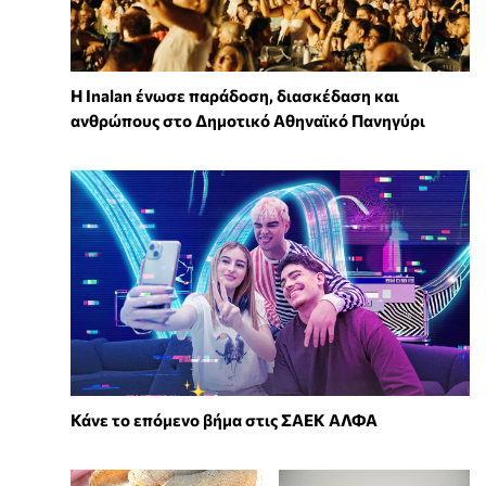
Η Inalan ένωσε παράδοση, διασκέδαση και
ανθρώπους στο Δημοτικό Αθηναϊκό Πανηγύρι
Κάνε το επόμενο βήμα στις ΣΑΕΚ ΑΛΦΑ