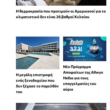
Η θερμοκρασία που προτιμούν οι Αμερικανοί για το
κλιματιστικό δεν είναι 26 βαθμοί Κελσίου
Νέο Πρόγραμμα
Αποφοίτων της Allwyn
Η μεγάλη επιστροφή
Hellas για τους
ενός ξενοδοχείου που
επαγγελματίες του
δεν ξέχασε το παρελθόν
αύριο
του