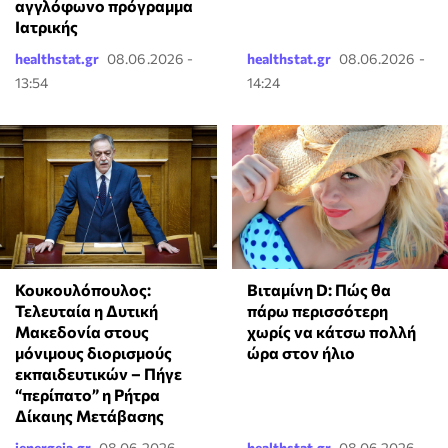
αγγλόφωνο πρόγραμμα
Ιατρικής
healthstat.gr
08.06.2026 -
healthstat.gr
08.06.2026 -
13:54
14:24
Κουκουλόπουλος:
Βιταμίνη D: Πώς θα
Τελευταία η Δυτική
πάρω περισσότερη
Μακεδονία στους
χωρίς να κάτσω πολλή
μόνιμους διορισμούς
ώρα στον ήλιο
εκπαιδευτικών – Πήγε
“περίπατο” η Ρήτρα
Δίκαιης Μετάβασης
ienergeia.gr
08.06.2026 -
healthstat.gr
08.06.2026 -