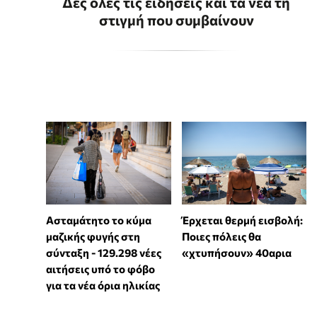
Δες όλες τις ειδήσεις και τα νέα τη
στιγμή που συμβαίνουν
Ασταμάτητο το κύμα
Έρχεται θερμή εισβολή:
μαζικής φυγής στη
Ποιες πόλεις θα
σύνταξη - 129.298 νέες
«χτυπήσουν» 40αρια
αιτήσεις υπό το φόβο
για τα νέα όρια ηλικίας