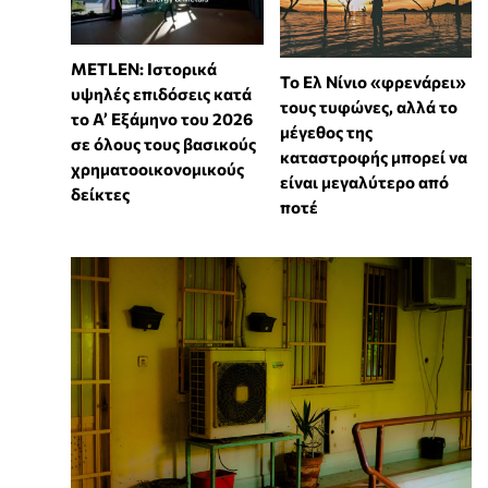
METLEN: Ιστορικά
Το Ελ Νίνιο «φρενάρει»
υψηλές επιδόσεις κατά
τους τυφώνες, αλλά το
το Α’ Εξάμηνο του 2026
μέγεθος της
σε όλους τους βασικούς
καταστροφής μπορεί να
χρηματοοικονομικούς
είναι μεγαλύτερο από
δείκτες
ποτέ