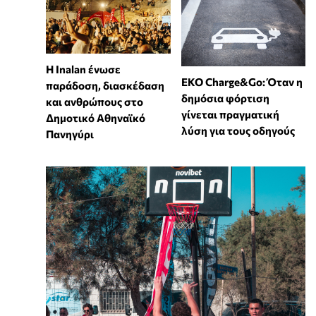
Η Inalan ένωσε
EKO Charge&Go: Όταν η
παράδοση, διασκέδαση
δημόσια φόρτιση
και ανθρώπους στο
γίνεται πραγματική
Δημοτικό Αθηναϊκό
λύση για τους οδηγούς
Πανηγύρι