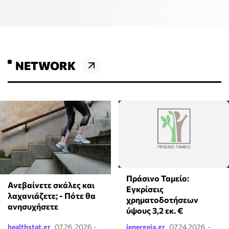
NETWORK
Πράσινο Ταμείο:
Ανεβαίνετε σκάλες και
Εγκρίσεις
λαχανιάζετε; - Πότε θα
χρηματοδοτήσεων
ανησυχήσετε
ύψους 3,2 εκ. €
healthstat.gr
07.26.2026 -
ienergeia.gr
07.24.2026 -