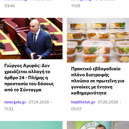
03:45
11:59
Γιώργος Αμυράς: Δεν
Πρακτικό εβδομαδιαίο
χρειάζεται αλλαγή το
πλάνο διατροφής
άρθρο 24 - Πλήρης η
πλούσιο σε πρωτεΐνη για
προστασία του δάσους
γυναίκες με έντονη
από το Σύνταγμα
καθημερινότητα
ienergeia.gr
07.24.2026 -
healthstat.gr
07.26.2026 -
11:33
05:07