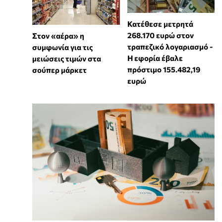
Κατέθεσε μετρητά
268.170 ευρώ στον
Στον «αέρα» η
τραπεζικό λογαριασμό -
συμφωνία για τις
Η εφορία έβαλε
μειώσεις τιμών στα
πρόστιμο 155.482,19
σούπερ μάρκετ
ευρώ