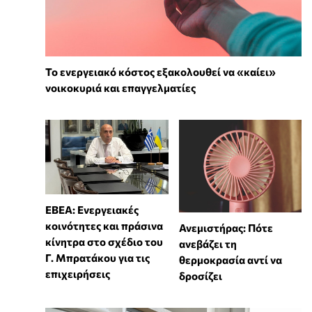
Το ενεργειακό κόστος εξακολουθεί να «καίει»
νοικοκυριά και επαγγελματίες
ΕΒΕΑ: Ενεργειακές
κοινότητες και πράσινα
Ανεμιστήρας: Πότε
κίνητρα στο σχέδιο του
ανεβάζει τη
Γ. Μπρατάκου για τις
θερμοκρασία αντί να
επιχειρήσεις
δροσίζει