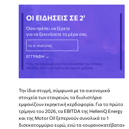
ΟΙ ΕΙΔΗΣΕΙΣ ΣΕ 2'
Όσα πρέπει να ξέρετε
για να ξεκινήσετε τη μέρα σας.
* Με την εγγραφή σας στο newsletter του Dnews,
αποδέχεστε τους σχετικούς όρους χρήσης
Την ίδια στιγμή, σύμφωνα με τα οικονομικά
στοιχεία των εταιρειών, τα διυλιστήρια
εμφανίζουν εκρηκτική κερδοφορία. Για το πρώτο
τρίμηνο του 2026, τα EBITDA της HelleniQ Energy
και της Motor Oil ξεπερνούν συνολικά το 1
δισεκατομμύριο ευρώ, ενώ τα «ουρανοκατέβατα»