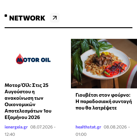
NETWORK
Μοτορ Όϊλ: Στις 25
Αυγούστου η
Γιουβέτσι στον φούρνο:
ανακοίνωση των
Η παραδοσιακή συνταγή
Οικονομικών
που θα λατρέψετε
Αποτελεσμάτων 1ου
Εξαμήνου 2026
ienergeia.gr
08.07.2026 -
healthstat.gr
08.08.2026 -
12:40
01:00