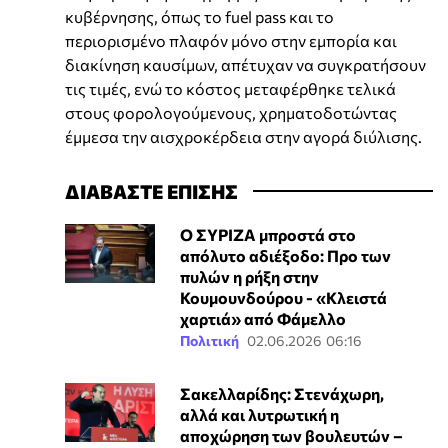
κυβέρνησης, όπως το fuel pass και το
περιορισμένο πλαφόν μόνο στην εμπορία και
διακίνηση καυσίμων, απέτυχαν να συγκρατήσουν
τις τιμές, ενώ το κόστος μεταφέρθηκε τελικά
στους φορολογούμενους, χρηματοδοτώντας
έμμεσα την αισχροκέρδεια στην αγορά διύλισης.
ΔΙΑΒΑΣΤΕ ΕΠΙΣΗΣ
Ο ΣΥΡΙΖΑ μπροστά στο
απόλυτο αδιέξοδο: Προ των
πυλών η ρήξη στην
Κουμουνδούρου - «Κλειστά
χαρτιά» από Φάμελλο
Πολιτική
02.06.2026 06:16
Σακελλαρίδης: Στενάχωρη,
αλλά και λυτρωτική η
αποχώρηση των βουλευτών –