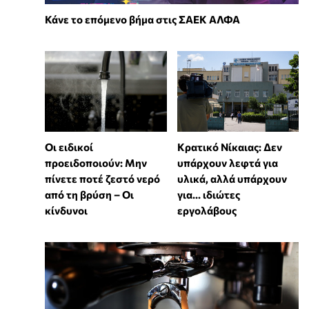
Κάνε το επόμενο βήμα στις ΣΑΕΚ ΑΛΦΑ
Οι ειδικοί
Κρατικό Νίκαιας: Δεν
προειδοποιούν: Μην
υπάρχουν λεφτά για
πίνετε ποτέ ζεστό νερό
υλικά, αλλά υπάρχουν
από τη βρύση – Οι
για... ιδιώτες
κίνδυνοι
εργολάβους