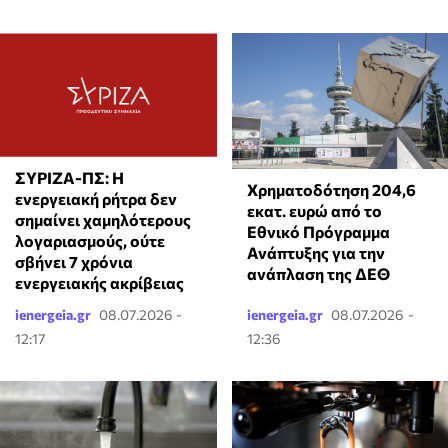
ΣΥΡΙΖΑ-ΠΣ: Η
Χρηματοδότηση 204,6
ενεργειακή ρήτρα δεν
εκατ. ευρώ από το
σημαίνει χαμηλότερους
Εθνικό Πρόγραμμα
λογαριασμούς, ούτε
Ανάπτυξης για την
σβήνει 7 χρόνια
ανάπλαση της ΔΕΘ
ενεργειακής ακρίβειας
ienergeia.gr
08.07.2026 -
ienergeia.gr
08.07.2026 -
12:17
12:36