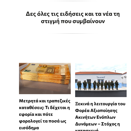
Δες όλες τις ειδήσεις και τα νέα τη
στιγμή που συμβαίνουν
Μετρητά και τραπεζικές
Ξεκινά η λειτουργία του
καταθέσεις: Τι δέχεται η
Φορέα Αξιοποίησης
εφορία και πότε
Ακινήτων Ενόπλων
φορολογεί τα ποσά ως
Δυνάμεων – Στόχος η
εισόδημα
κατασκευή