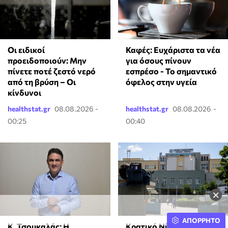
Οι ειδικοί
Καφές: Ευχάριστα τα νέα
προειδοποιούν: Μην
για όσους πίνουν
πίνετε ποτέ ζεστό νερό
εσπρέσο - Το σημαντικό
από τη βρύση – Οι
όφελος στην υγεία
κίνδυνοι
healthstat.gr
08.08.2026 -
healthstat.gr
08.08.2026 -
00:25
00:40
×
ΑΠΟΡΡΗΤΟ
Κ. Τσουκαλάς: Η
Κρατικό Νίκαιας: Δεν