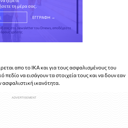
να ξέρετε
νήσετε τη μέρα σας.
φή σας στο newsletter του Dnews, αποδέχεστε
ς όρους χρήσης
εται απο το ΙΚΑ και για τους ασφαλισμένους του
 πεδίο να εισάγουν τα στοιχεία τους και να δουν εαν
ν ασφαλιστική ικανότητα.