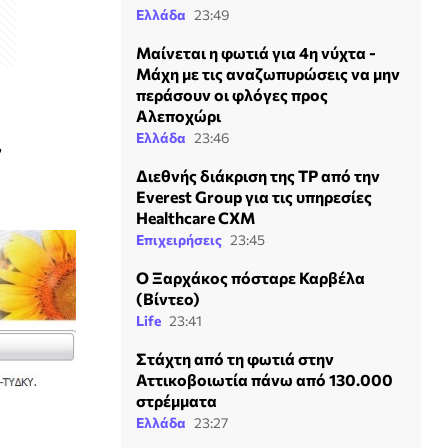
Ελλάδα
23:49
Μαίνεται η φωτιά για 4η νύχτα -
Μάχη με τις αναζωπυρώσεις να μην
περάσουν οι φλόγες προς
Αλεποχώρι
Ελλάδα
23:46
,
Διεθνής διάκριση της TP από την
Everest Group για τις υπηρεσίες
Healthcare CXM
Επιχειρήσεις
23:45
Ο Ξαρχάκος πόσταρε Καρβέλα
(Βίντεο)
Life
23:41
Στάχτη από τη φωτιά στην
Αττικοβοιωτία πάνω από 130.000
στρέμματα
Ελλάδα
23:27