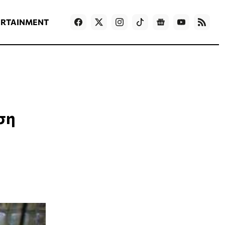
ΡΟΗ ΕΙΔΗΣΕΩΝ
T
NEWS IN ENGLISH
Games
ERTAINMENT
ση