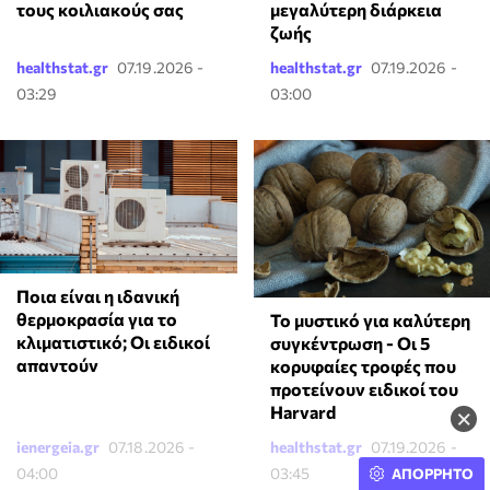
μεγαλύτερη διάρκεια
τους κοιλιακούς σας
ζωής
healthstat.gr
07.19.2026 -
healthstat.gr
07.19.2026 -
03:29
03:00
Ποια είναι η ιδανική
θερμοκρασία για το
Το μυστικό για καλύτερη
κλιματιστικό; Οι ειδικοί
συγκέντρωση - Οι 5
απαντούν
κορυφαίες τροφές που
προτείνουν ειδικοί του
Harvard
×
ienergeia.gr
07.18.2026 -
healthstat.gr
07.19.2026 -
04:00
03:45
ΑΠΟΡΡΗΤΟ