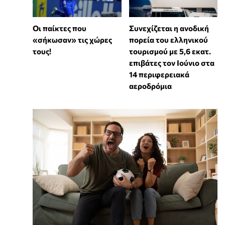
Συνεχίζεται η ανοδική
Οι παίκτες που
πορεία του ελληνικού
«σήκωσαν» τις χώρες
τουρισμού με 5,6 εκατ.
τους!
επιβάτες τον Ιούνιο στα
14 περιφερειακά
αεροδρόμια