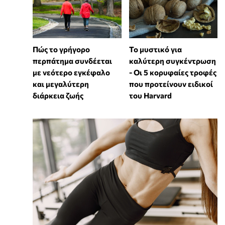
Πώς το γρήγορο
Το μυστικό για
περπάτημα συνδέεται
καλύτερη συγκέντρωση
με νεότερο εγκέφαλο
- Οι 5 κορυφαίες τροφές
και μεγαλύτερη
που προτείνουν ειδικοί
διάρκεια ζωής
του Harvard