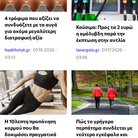
4 τρόφιμα που αξίζει να
συνδυάζετε με τα αυγά
Καύσιμα: Προς τα 2 ευρώ
για ακόμα μεγαλύτερη
η αμόλυβδη παρά την
διατροφική αξία
έκπτωση στην αντλία
healthstat.gr
07.19.2026 -
ienergeia.gr
07.17.2026 -
03:13
03:56
Πώς το γρήγορο
Η 10λεπτη προπόνηση
περπάτημα συνδέεται με
κορμού που θα
νεότερο εγκέφαλο και
δοκιμάσει πραγματικά