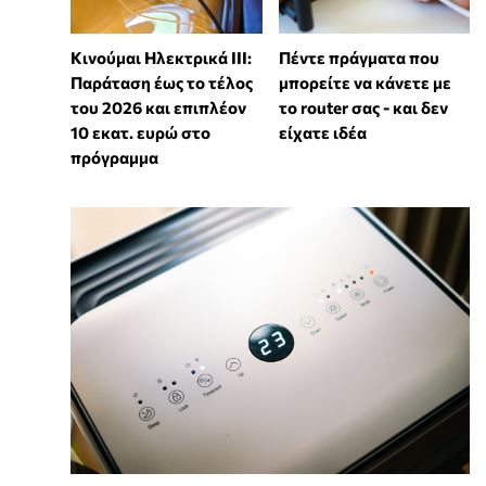
Κινούμαι Ηλεκτρικά ΙΙΙ:
Πέντε πράγματα που
Παράταση έως το τέλος
μπορείτε να κάνετε με
του 2026 και επιπλέον
το router σας - και δεν
10 εκατ. ευρώ στο
είχατε ιδέα
πρόγραμμα