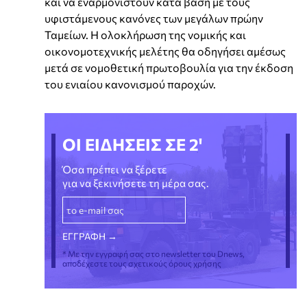
και να εναρμονιστούν κατά βάση με τους
υφιστάμενους κανόνες των μεγάλων πρώην
Ταμείων. Η ολοκλήρωση της νομικής και
οικονομοτεχνικής μελέτης θα οδηγήσει αμέσως
μετά σε νομοθετική πρωτοβουλία για την έκδοση
του ενιαίου κανονισμού παροχών.
ΟΙ ΕΙΔΗΣΕΙΣ ΣΕ 2'
Όσα πρέπει να ξέρετε
για να ξεκινήσετε τη μέρα σας.
* Με την εγγραφή σας στο newsletter του Dnews,
αποδέχεστε τους σχετικούς όρους χρήσης