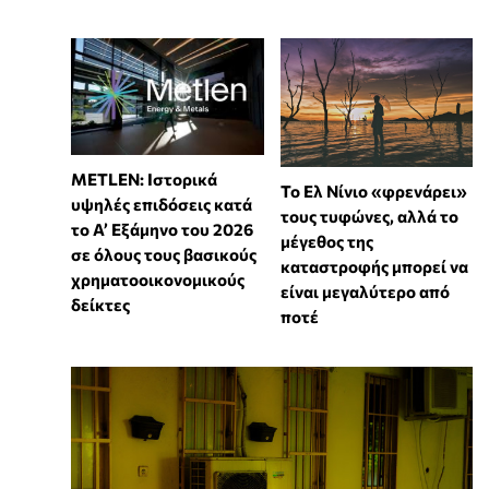
METLEN: Ιστορικά
Το Ελ Νίνιο «φρενάρει»
υψηλές επιδόσεις κατά
τους τυφώνες, αλλά το
το Α’ Εξάμηνο του 2026
μέγεθος της
σε όλους τους βασικούς
καταστροφής μπορεί να
χρηματοοικονομικούς
είναι μεγαλύτερο από
δείκτες
ποτέ