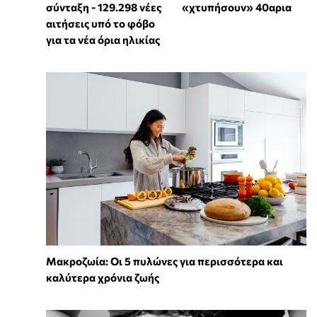
σύνταξη - 129.298 νέες
«χτυπήσουν» 40αρια
αιτήσεις υπό το φόβο
για τα νέα όρια ηλικίας
Mακροζωία: Οι 5 πυλώνες για περισσότερα και
καλύτερα χρόνια ζωής