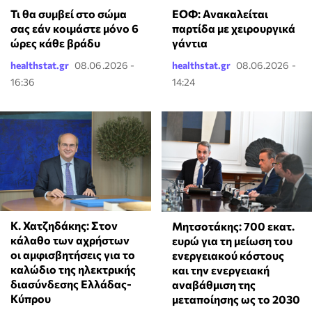
Τι θα συμβεί στο σώμα
ΕΟΦ: Ανακαλείται
σας εάν κοιμάστε μόνο 6
παρτίδα με χειρουργικά
ώρες κάθε βράδυ
γάντια
healthstat.gr
08.06.2026 -
healthstat.gr
08.06.2026 -
16:36
14:24
Κ. Χατζηδάκης: Στον
Μητσοτάκης: 700 εκατ.
κάλαθο των αχρήστων
ευρώ για τη μείωση του
οι αμφισβητήσεις για το
ενεργειακού κόστους
καλώδιο της ηλεκτρικής
και την ενεργειακή
διασύνδεσης Ελλάδας-
αναβάθμιση της
Κύπρου
μεταποίησης ως το 2030