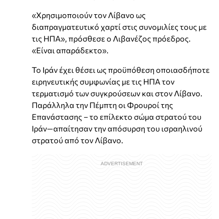
«Χρησιμοποιούν τον Λίβανο ως
διαπραγματευτικό χαρτί στις συνομιλίες τους με
τις ΗΠΑ», πρόσθεσε ο Λιβανέζος πρόεδρος.
«Είναι απαράδεκτο».
Το Ιράν έχει θέσει ως προϋπόθεση οποιασδήποτε
ειρηνευτικής συμφωνίας με τις ΗΠΑ τον
τερματισμό των συγκρούσεων και στον Λίβανο.
Παράλληλα την Πέμπτη οι Φρουροί της
Επανάστασης – το επίλεκτο σώμα στρατού του
Ιράν—απαίτησαν την απόσυρση του ισραηλινού
στρατού από τον Λίβανο.