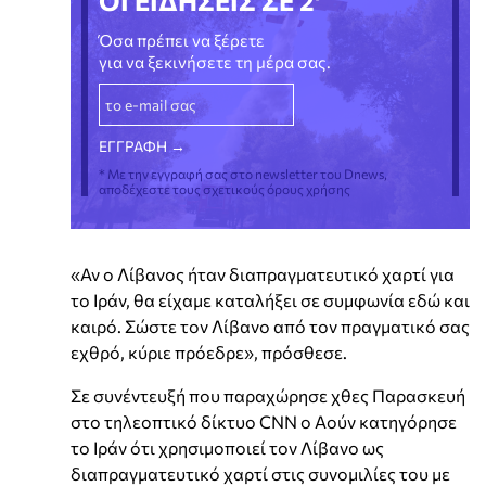
ΟΙ ΕΙΔΗΣΕΙΣ ΣΕ 2'
Όσα πρέπει να ξέρετε
για να ξεκινήσετε τη μέρα σας.
* Με την εγγραφή σας στο newsletter του Dnews,
αποδέχεστε τους σχετικούς όρους χρήσης
«Αν ο Λίβανος ήταν διαπραγματευτικό χαρτί για
το Ιράν, θα είχαμε καταλήξει σε συμφωνία εδώ και
καιρό. Σώστε τον Λίβανο από τον πραγματικό σας
εχθρό, κύριε πρόεδρε», πρόσθεσε.
Σε συνέντευξή που παραχώρησε χθες Παρασκευή
στο τηλεοπτικό δίκτυο CNN ο Αούν κατηγόρησε
το Ιράν ότι χρησιμοποιεί τον Λίβανο ως
διαπραγματευτικό χαρτί στις συνομιλίες του με