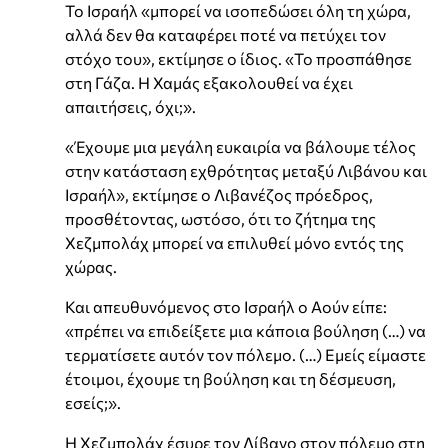
Το Ισραήλ «μπορεί να ισοπεδώσει όλη τη χώρα,
αλλά δεν θα καταφέρει ποτέ να πετύχει τον
στόχο του», εκτίμησε ο ίδιος. «Το προσπάθησε
στη Γάζα. Η Χαμάς εξακολουθεί να έχει
απαιτήσεις, όχι;».
«Έχουμε μια μεγάλη ευκαιρία να βάλουμε τέλος
στην κατάσταση εχθρότητας μεταξύ Λιβάνου και
Ισραήλ», εκτίμησε ο Λιβανέζος πρόεδρος,
προσθέτοντας, ωστόσο, ότι το ζήτημα της
Χεζμπολάχ μπορεί να επιλυθεί μόνο εντός της
χώρας.
Και απευθυνόμενος στο Ισραήλ o Αούν είπε:
«πρέπει να επιδείξετε μια κάποια βούληση (…) να
τερματίσετε αυτόν τον πόλεμο. (…) Εμείς είμαστε
έτοιμοι, έχουμε τη βούληση και τη δέσμευση,
εσείς;».
Η Χεζμπολάχ έσυρε τον Λίβανο στον πόλεμο στη