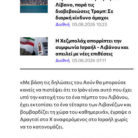
Λίβανο, παρά τις
διαβεβαιώσεις Τραμπ: Σε
διαρκή κίνδυνο άμαχοι
Διεθνή
05.06.2026 10:23
Η Χεζμπολάχ απορρίπτει την
συμφωνία Ισραήλ - Λιβάνου και
απειλεί με νέες επιθέσεις
Διεθνή
05.06.2026 07:11
«Με βάση τις δηλώσεις του Αούν θα μπορούσε
κανείς να πιστέψει ότι το Ιράν είναι αυτό που έχει
υπό την κατοχή του το ένα πέμπτο του Λιβάνου,
έχει εκτοπίσει το ένα τέταρτο των Λιβανέζων και
βομβαρδίζει τη χώρα του καθημερινά», έγραψε ο
Αραγτσί στο Χ αναφερόμενος στο Ισραήλ χωρίς
να το κατονομάζει.