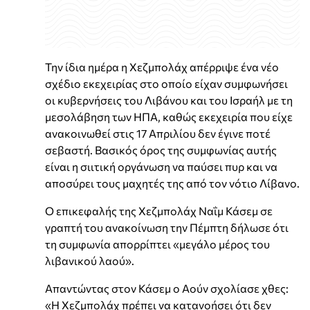
Την ίδια ημέρα η Χεζμπολάχ απέρριψε ένα νέο
σχέδιο εκεχειρίας στο οποίο είχαν συμφωνήσει
οι κυβερνήσεις του Λιβάνου και του Ισραήλ με τη
μεσολάβηση των ΗΠΑ, καθώς εκεχειρία που είχε
ανακοινωθεί στις 17 Απριλίου δεν έγινε ποτέ
σεβαστή. Βασικός όρος της συμφωνίας αυτής
είναι η σιιτική οργάνωση να παύσει πυρ και να
αποσύρει τους μαχητές της από τον νότιο Λίβανο.
Ο επικεφαλής της Χεζμπολάχ Ναΐμ Κάσεμ σε
γραπτή του ανακοίνωση την Πέμπτη δήλωσε ότι
τη συμφωνία απορρίπτει «μεγάλο μέρος του
λιβανικού λαού».
Απαντώντας στον Κάσεμ ο Αούν σχολίασε χθες:
«Η Χεζμπολάχ πρέπει να κατανοήσει ότι δεν