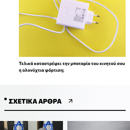
Τελικά καταστρέφει την μπαταρία του κινητού σου
η ολονύχτια φόρτιση;
ΣΧΕΤΙΚΆ ΆΡΘΡΑ