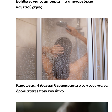
βοήθειες για τσιμπούρια
τι απαγορεύεται
και τσούχτρες
⁠Καύσωνας: Η ιδανική θερμοκρασία στο ντους για να
δροσιστείτε πριν τον ύπνο