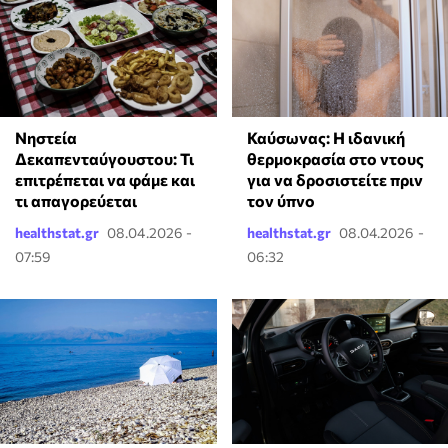
⁠Καύσωνας: Η ιδανική
Νηστεία
θερμοκρασία στο ντους
Δεκαπενταύγουστου: Τι
για να δροσιστείτε πριν
επιτρέπεται να φάμε και
τον ύπνο
τι απαγορεύεται
healthstat.gr
08.04.2026 -
healthstat.gr
08.04.2026 -
07:59
06:32