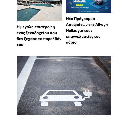
Νέο Πρόγραμμα
Αποφοίτων της Allwyn
Η μεγάλη επιστροφή
Hellas για τους
ενός ξενοδοχείου που
επαγγελματίες του
δεν ξέχασε το παρελθόν
αύριο
του