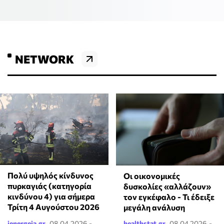
NETWORK
Πολύ υψηλός κίνδυνος
Οι οικονομικές
πυρκαγιάς (κατηγορία
δυσκολίες «αλλάζουν»
κινδύνου 4) για σήμερα
τον εγκέφαλο - Τι έδειξε
Τρίτη 4 Αυγούστου 2026
μεγάλη ανάλυση
ienergeia.gr
08.04.2026 -
healthstat.gr
08.04.2026 -