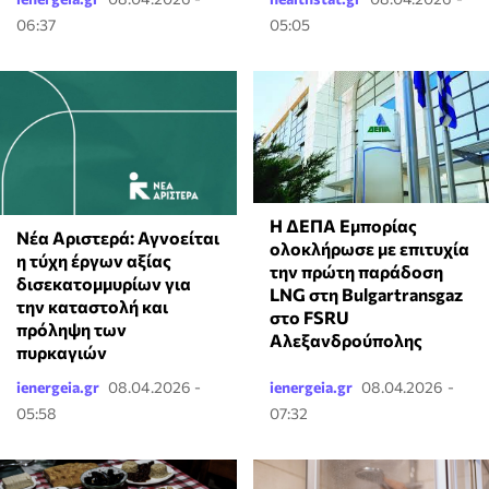
06:37
05:05
Η ΔΕΠΑ Εμπορίας
Νέα Αριστερά: Αγνοείται
ολοκλήρωσε με επιτυχία
η τύχη έργων αξίας
την πρώτη παράδοση
δισεκατομμυρίων για
LNG στη Bulgartransgaz
την καταστολή και
στο FSRU
πρόληψη των
Αλεξανδρούπολης
πυρκαγιών
ienergeia.gr
08.04.2026 -
ienergeia.gr
08.04.2026 -
05:58
07:32