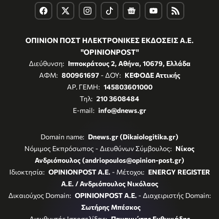
ΟΠΙΝΙΟΝ ΠΟΣΤ ΗΛΕΚΤΡΟΝΙΚΕΣ ΕΚΔΟΣΕΙΣ Α.Ε.
"OPINIONPOST"
Διεύθυνση:
Ιπποκράτους 2, Αθήνα, 10679, Ελλάδα
ΑΦΜ:
800961697
- ΔΟΥ:
ΚΕΦΟΔΕ Αττικής
ΑΡ. ΓΕΜΗ:
145803601000
Τηλ:
210 3608484
E-mail:
info@dnews.gr
Domain name:
Dnews.gr (Dikaiologitika.gr)
Νόμιμος Εκπρόσωπος - Διευθύνων Σύμβουλος:
Νίκος
Ανδριόπουλος (andriopoulos@opinion-post.gr)
Ιδιοκτησία:
OPINIONPOST A.E.
- Μέτοχοι:
ENERGY REGISTER
Α.Ε. / Ανδριόπουλος Νικόλαος
Δικαιούχος Domain:
OPINIONPOST A.E.
- Διαχειριστής Domain:
Σωτήρης Μπέσκος
Διευθυντής Ιστοσελίδας:
Παναγιώτης Ευθυμιάδης