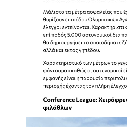
Μάλιστα τα μέτρα ασφαλείας που έ
θυμίζουν επιπέδου Ολυμπιακών Αγώ
έλεγχοι εντείνονται. Χαρακτηριστικ
επί ποδός 5.000 αστυνομικοί δια π
θα δημιουργήσει το οποιοδήποτε ζ
αλλά και εκτός γηπέδου.
Χαρακτηριστικό των μέτρων το γεγο
φάντασμα» καθώς οι αστυνομικοί εί
εμφανής είναι η παρουσία περιπολι
περιοχής έχοντας τον πλήρη έλεγχο
Conference League: Χειρόφρε
φιλάθλων