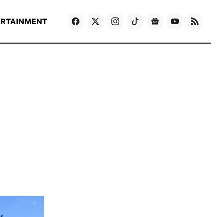
ΡΟΗ ΕΙΔΗΣΕΩΝ
T
NEWS IN ENGLISH
Games
ERTAINMENT