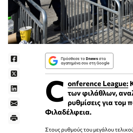
Πρόσθεσε το
Dnews
στα
αγαπημένα σου στη Google
C
onference League:
Κ
των φιλάθλων, αναλ
ρυθμίσεις για τομ
Φιλαδέλφεια.
Στους ρυθμούς του μεγάλου τελικο