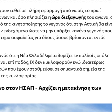
χουν τεθεί σε πλήρη εφαρμογή από νωρίς το πρωί
νων και όσο πλησιάζει
η ώρα διεξαγωγής
του αγώνα, 
ό της κινητοποίησης το γεγονός ότι στην Αττική θα είν
αν ενδεχόμενο ώστε να μην υπάρξει κανένα γεγονός πο
ήτημα ασφαλείας για όλους όσους βρίσκονται εντός
νός ότι η Νέα Φιλαδέλφεια θυμίζει εν πολλοίς «πόλη
ναι επί ποδός, ΙΧ δεν κυκλοφορούν ενώ ιδιαιτέρως
κών που έχουν σταθμεύσει σε σημαντικά σημεία της
 της κυκλοφορίας.
νο στον ΗΣΑΠ - Αρχίζει η μετακίνηση των