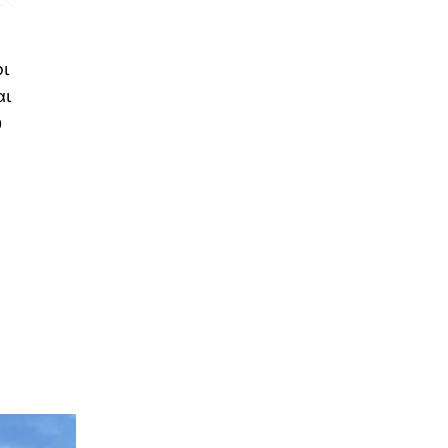
οι
αι
υ