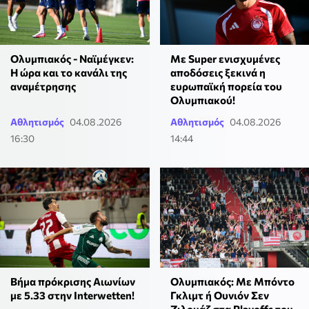
Ολυμπιακός - Ναϊμέγκεν:
Με Super ενισχυμένες
Η ώρα και το κανάλι της
αποδόσεις ξεκινά η
αναμέτρησης
ευρωπαϊκή πορεία του
Ολυμπιακού!
Αθλητισμός
04.08.2026
Αθλητισμός
04.08.2026
16:30
14:44
Βήμα πρόκρισης Αιωνίων
Ολυμπιακός: Με Μπόντο
με 5.33 στην Interwetten!
Γκλιμτ ή Ουνιόν Σεν
Ζιλουάζ στα Playoffs του