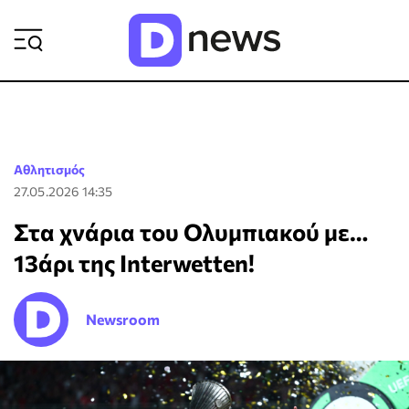
ΡΟΗ ΕΙΔΗΣΕΩΝ
Αθλητισμός
27.05.2026 14:35
Στα χνάρια του Ολυμπιακού με…
13άρι της Interwetten!
Newsroom