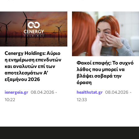
Cenergy Holdings: Αύριο
η ενημέρωση επενδυτών
Φακοί επαφής: Το συχνό
και αναλυτών επί των
λάθος που μπορεί να
αποτελεσμάτων A’
βλάψει σοβαρά την
εξαμήνου 2026
όραση
ienergeia.gr
08.04.2026 -
healthstat.gr
08.04.2026 -
10:22
12:33