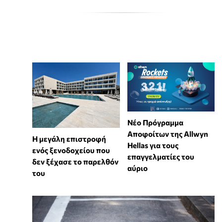
Νέο Πρόγραμμα
Αποφοίτων της Allwyn
Η μεγάλη επιστροφή
Hellas για τους
ενός ξενοδοχείου που
επαγγελματίες του
δεν ξέχασε το παρελθόν
αύριο
του