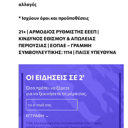
αλλαγές
* Ισχύουν όροι και προϋποθέσεις
21+ | ΑΡΜΟΔΙΟΣ ΡΥΘΜΙΣΤΗΣ ΕΕΕΠ |
ΚΙΝΔΥΝΟΣ ΕΘΙΣΜΟΥ & ΑΠΩΛΕΙΑΣ
ΠΕΡΙΟΥΣΙΑΣ | ΕΟΠΑΕ – ΓΡΑΜΜΗ
ΣΥΜΒΟΥΛΕΥΤΙΚΗΣ: 1114 | ΠΑΙΞΕ ΥΠΕΥΘΥΝΑ
ΟΙ ΕΙΔΗΣΕΙΣ ΣΕ 2'
Όσα πρέπει να ξέρετε
για να ξεκινήσετε τη μέρα σας.
* Με την εγγραφή σας στο newsletter του Dnews,
αποδέχεστε τους σχετικούς όρους χρήσης