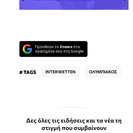
Πρόσθεσε το
Dnews
στα
αγαπημένα σου στη Google
# TAGS
INTERWETTEN
ΟΛΥΜΠΙΑΚΟΣ
Δες όλες τις ειδήσεις και τα νέα τη
στιγμή που συμβαίνουν