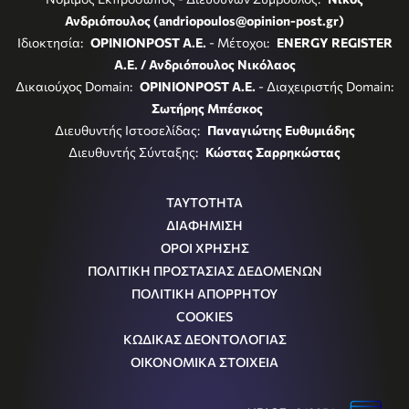
Ανδριόπουλος (andriopoulos@opinion-post.gr)
Ιδιοκτησία:
OPINIONPOST A.E.
- Μέτοχοι:
ENERGY REGISTER
Α.Ε. / Ανδριόπουλος Νικόλαος
Δικαιούχος Domain:
OPINIONPOST A.E.
- Διαχειριστής Domain:
Σωτήρης Μπέσκος
Διευθυντής Ιστοσελίδας:
Παναγιώτης Ευθυμιάδης
Διευθυντής Σύνταξης:
Κώστας Σαρρηκώστας
ΤΑΥΤΟΤΗΤΑ
ΔΙΑΦΗΜΙΣΗ
ΟΡΟΙ ΧΡΗΣΗΣ
ΠΟΛΙΤΙΚΗ ΠΡΟΣΤΑΣΙΑΣ ΔΕΔΟΜΕΝΩΝ
ΠΟΛΙΤΙΚΗ ΑΠΟΡΡΗΤΟΥ
COOKIES
ΚΩΔΙΚΑΣ ΔΕΟΝΤΟΛΟΓΙΑΣ
ΟΙΚΟΝΟΜΙΚΑ ΣΤΟΙΧΕΙΑ