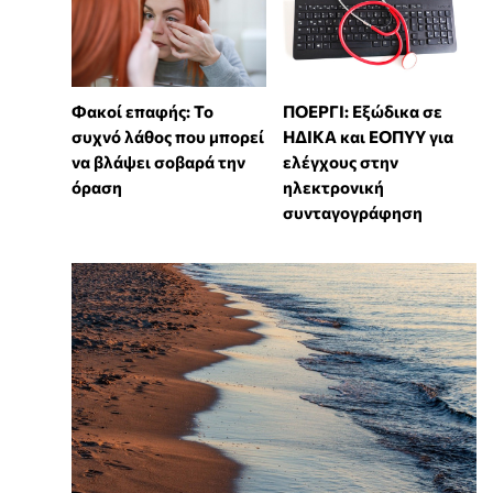
Φακοί επαφής: Το
ΠΟΕΡΓΙ: Εξώδικα σε
συχνό λάθος που μπορεί
ΗΔΙΚΑ και ΕΟΠΥΥ για
να βλάψει σοβαρά την
ελέγχους στην
όραση
ηλεκτρονική
συνταγογράφηση