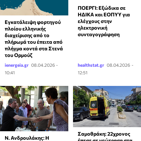
ΠΟΕΡΓΙ: Εξώδικα σε
ΗΔΙΚΑ και ΕΟΠΥΥ για
ελέγχους στην
Εγκατάλειψη φορτηγού
ηλεκτρονική
πλοίου ελληνικής
συνταγογράφηση
διαχείρισης από το
πλήρωμά του έπειτα από
πλήγμα κοντά στα Στενά
του Ορμούζ
ienergeia.gr
08.04.2026 -
healthstat.gr
08.04.2026 -
10:41
12:51
Σαμοθράκη: 22χρονος
Ν. Ανδρουλάκης: Η
έπεσε σε γεώτρηση στα