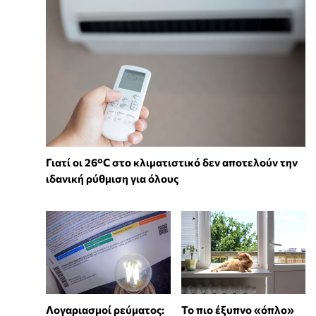
Γιατί οι 26°C στο κλιματιστικό δεν αποτελούν την
ιδανική ρύθμιση για όλους
Λογαριασμοί ρεύματος:
To πιο έξυπνο «όπλο»