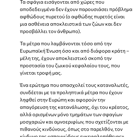
Τα σφάγια εισάγονται από χώρες που
αποδεδειγμένα δεν έχουν παρουσιάσει πρόβλημα
αφθώδους πυρετού (ο αφθώδης πυρετός είναι
μια ασθένεια αποκλειστικά των ζώων και δεν
προσβάλλει τον άνθρωπο).
Τα μέτρα που λαμβάνονται τόσο από την
Ευρωπαϊκή Ένωση όσο και από διάφορα κράτη –
μέλη της, έχουν αποκλειστικό σκοπό την
προστασία του ζωικού κεφαλαίου τους, που
γίνεται τροφή μας.
Ένα ερώτημα που απασχολεί τους καταναλωτές,
συνδέεται με τα προληπτικά μέτρα που έχουν
ληφθεί στην Ευρώπη και αφορούν την
απαγόρευση της κατανάλωσης, όχι του κρέατος,
αλλά ορισμένων μόνο τμημάτων των σφαγίων
μοσχαριών και αμνοεριφίων, που σχετίζονται με
πιθανούς κινδύνους, όπως στο παρελθόν, τον
κίνδυνο της «σπογγώδους εγκεφαλοπάθειας»