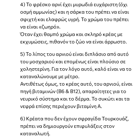
4) Το φρέσκο αρνί έχει μυρωδιά ευχάριστη (όχι
οσμή αμμωνίας) και η σάρκα του πρέπει να είναι
σφιχτή και ελαφρώς υγρή. Το χρώμα του πρέπει
να είναι «ζωηρό».
Όταν έχει θαμπό χρώμα και σκληρό κρέας με
εκχυμώσεις, πιθανόν το ζώο να είναι άρρωστο.
5) Το λίπος του αρνιού είναι διπλάσιο από αυτό
του μοσχαριού και επομένως είναι πλούσιο σε
χοληστερίνη. Για τον λόγο αυτό, καλό είναι να το
καταναλώνουμε με μέτρο.
Αντιθέτως όμως, το κρέας αυτό, του αρνιού, είναι
πηγή βιταμινών (Β6 & Β12), απαραίτητες για το
νευρικό σύστημα και το δέρμα. Το συκώτι και τα
νεφρά επίσης περιέχουν βιταμίνη Α.
6) Κρέατα που δεν έχουν σφραγίδα Τουρκουάζ,
πρέπει να δημιουργούν επιφυλάξεις στον
καταναλωτή.