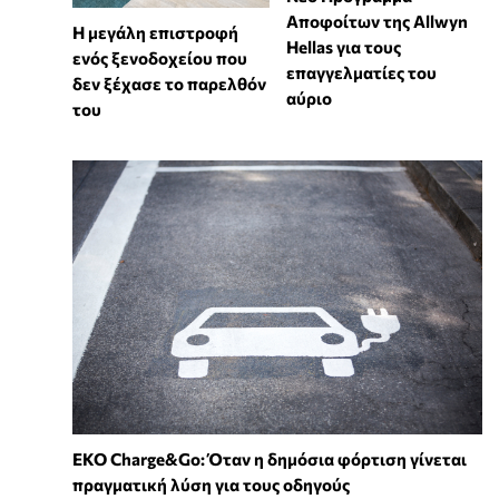
Αποφοίτων της Allwyn
Η μεγάλη επιστροφή
Hellas για τους
ενός ξενοδοχείου που
επαγγελματίες του
δεν ξέχασε το παρελθόν
αύριο
του
EKO Charge&Go: Όταν η δημόσια φόρτιση γίνεται
πραγματική λύση για τους οδηγούς