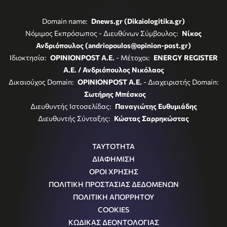
Domain name:
Dnews.gr (Dikaiologitika.gr)
Νόμιμος Εκπρόσωπος - Διευθύνων Σύμβουλος:
Νίκος
Ανδριόπουλος (andriopoulos@opinion-post.gr)
Ιδιοκτησία:
OPINIONPOST A.E.
- Μέτοχοι:
ENERGY REGISTER
Α.Ε. / Ανδριόπουλος Νικόλαος
Δικαιούχος Domain:
OPINIONPOST A.E.
- Διαχειριστής Domain:
Σωτήρης Μπέσκος
Διευθυντής Ιστοσελίδας:
Παναγιώτης Ευθυμιάδης
Διευθυντής Σύνταξης:
Κώστας Σαρρηκώστας
ΤΑΥΤΟΤΗΤΑ
ΔΙΑΦΗΜΙΣΗ
ΟΡΟΙ ΧΡΗΣΗΣ
ΠΟΛΙΤΙΚΗ ΠΡΟΣΤΑΣΙΑΣ ΔΕΔΟΜΕΝΩΝ
ΠΟΛΙΤΙΚΗ ΑΠΟΡΡΗΤΟΥ
COOKIES
ΚΩΔΙΚΑΣ ΔΕΟΝΤΟΛΟΓΙΑΣ