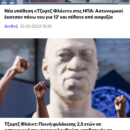
Νέα υπόθεση «Τζορτζ Φλόιντ» στις ΗΠΑ: Αστυνομικοί
έκατσαν πάνω του για 12' και πέθανε από ασφυξία
Διεθνή
22.03.2023 15:35
Τζορτζ Φλόιντ: Ποινή φυλάκισης 2,5 ετών σε
αστυνομικό που παρακολουθούσε «παθητικά» τη