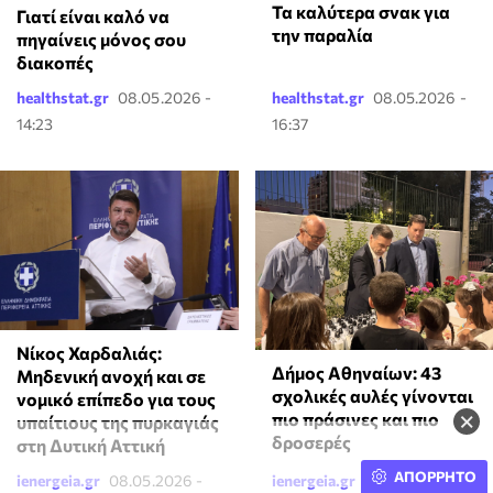
Τα καλύτερα σνακ για
Γιατί είναι καλό να
την παραλία
πηγαίνεις μόνος σου
διακοπές
healthstat.gr
08.05.2026 -
healthstat.gr
08.05.2026 -
14:23
16:37
Νίκος Χαρδαλιάς:
Δήμος Αθηναίων: 43
Μηδενική ανοχή και σε
σχολικές αυλές γίνονται
νομικό επίπεδο για τους
×
πιο πράσινες και πιο
υπαίτιους της πυρκαγιάς
δροσερές
στη Δυτική Αττική
ΑΠΟΡΡΗΤΟ
ienergeia.gr
08.05.2026 -
ienergeia.gr
08.05.2026 -