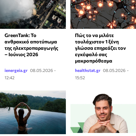
GreenTank: Το
⁠Πώς το να μιλάτε
ανθρακικό αποτύπωμα
τουλάχιστον 1 ξένη
της ηλεκτροπαραγωγής
γλώσσα επηρεάζει τον
– Ιούνιος 2026
εγκέφαλό σας
μακροπρόθεσμα
ienergeia.gr
08.05.2026 -
healthstat.gr
08.05.2026 -
12:42
15:52