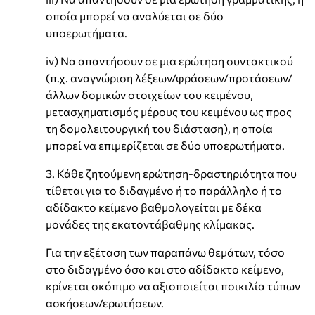
οποία μπορεί να αναλύεται σε δύο
υποερωτήματα.
iv) Να απαντήσουν σε μια ερώτηση συντακτικού
(π.χ. αναγνώριση λέξεων/φράσεων/προτάσεων/
άλλων δομικών στοιχείων του κειμένου,
μετασχηματισμός μέρους του κειμένου ως προς
τη δομολειτουργική του διάσταση), η οποία
μπορεί να επιμερίζεται σε δύο υποερωτήματα.
3. Κάθε ζητούμενη ερώτηση-δραστηριότητα που
τίθεται για το διδαγμένο ή το παράλληλο ή το
αδίδακτο κείμενο βαθμολογείται με δέκα
μονάδες της εκατοντάβαθμης κλίμακας.
Για την εξέταση των παραπάνω θεμάτων, τόσο
στο διδαγμένο όσο και στο αδίδακτο κείμενο,
κρίνεται σκόπιμο να αξιοποιείται ποικιλία τύπων
ασκήσεων/ερωτήσεων.