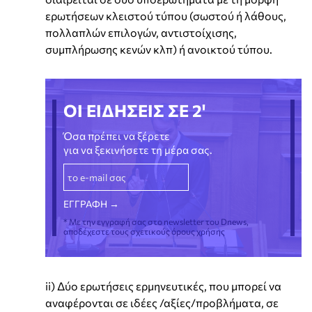
ερωτήσεων κλειστού τύπου (σωστού ή λάθους,
πολλαπλών επιλογών, αντιστοίχισης,
συμπλήρωσης κενών κλπ) ή ανοικτού τύπου.
ΟΙ ΕΙΔΗΣΕΙΣ ΣΕ 2'
Όσα πρέπει να ξέρετε
για να ξεκινήσετε τη μέρα σας.
* Με την εγγραφή σας στο newsletter του Dnews,
αποδέχεστε τους σχετικούς όρους χρήσης
ii) Δύο ερωτήσεις ερμηνευτικές, που μπορεί να
αναφέρονται σε ιδέες /αξίες/προβλήματα, σε