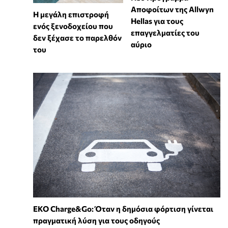
Αποφοίτων της Allwyn
Η μεγάλη επιστροφή
Hellas για τους
ενός ξενοδοχείου που
επαγγελματίες του
δεν ξέχασε το παρελθόν
αύριο
του
EKO Charge&Go: Όταν η δημόσια φόρτιση γίνεται
πραγματική λύση για τους οδηγούς