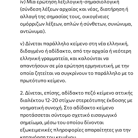
iv) Μία ερώτηση λεξιλογική-σημασιολογική
(σύνδεση λέξεων αρχαίας και νέας, διατήρηση ή
αλλαγή της σημασίας τους, οικογένειες
ομόρριζων λέξεων, απλών ή σύνθετων, συνώνυμα,
αντώνυμα).
v) Δίνεται παράλληλο κείμενο στη νέα ελληνική,
διδαγμένο ή αδίδακτο, από την αρχαία ή νεότερη
ελληνική γραμματεία, και καλούνται να
απαντήσουν σε μία ερώτηση ερμηνευτική, με την
οποία ζητείται να συγκρίνουν το παράλληλο με το
πρωτότυπο κείμενο.
2. Δίνεται, επίσης, αδίδακτο πεζό κείμενο αττικής
διαλέκτου 12-20 στίχων στερεότυπης έκδοσης με
νοηματική συνοχή. Στο αδίδακτο κείμενο
προτάσσεται σύντομο σχετικό εισαγωγικό
σημείωμα, μέσω του οποίου δίνονται
εξωκειμενικές πληροφορίες απαραίτητες για την
κατανόηση του κειμένου.