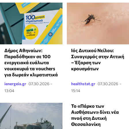
Δήμος Αθηναίων:
Ιός Δυτικού Νείλου:
Παραδόθηκαν σε 100
Συναγερμός στην Αττική
ενεργειακά ευάλωτα
– Έξαρση των
νοικοκυριά τα vouchers
κρουσμάτων
για δωρεάν κλιματιστικά
ienergeia.gr
07.30.2026 -
healthstat.gr
07.30.2026 -
13:04
15:14
Το «Πάρκο των
Αισθήσεων» δίνει νέα
πνοή στη Δυτική
Θεσσαλονίκη