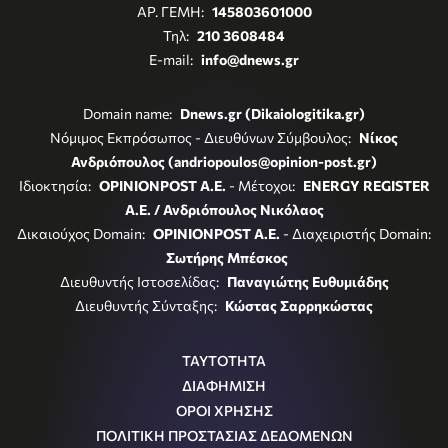
ΑΡ. ΓΕΜΗ:
145803601000
Τηλ:
210 3608484
E-mail:
info@dnews.gr
Domain name:
Dnews.gr (Dikaiologitika.gr)
Νόμιμος Εκπρόσωπος - Διευθύνων Σύμβουλος:
Νίκος
Ανδριόπουλος (andriopoulos@opinion-post.gr)
Ιδιοκτησία:
OPINIONPOST A.E.
- Μέτοχοι:
ENERGY REGISTER
Α.Ε. / Ανδριόπουλος Νικόλαος
Δικαιούχος Domain:
OPINIONPOST A.E.
- Διαχειριστής Domain:
Σωτήρης Μπέσκος
Διευθυντής Ιστοσελίδας:
Παναγιώτης Ευθυμιάδης
Διευθυντής Σύνταξης:
Κώστας Σαρρηκώστας
ΤΑΥΤΟΤΗΤΑ
ΔΙΑΦΗΜΙΣΗ
ΟΡΟΙ ΧΡΗΣΗΣ
ΠΟΛΙΤΙΚΗ ΠΡΟΣΤΑΣΙΑΣ ΔΕΔΟΜΕΝΩΝ