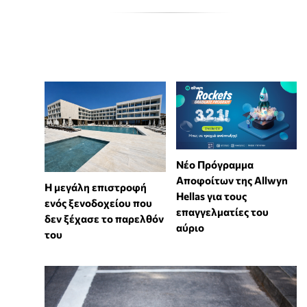
Νέο Πρόγραμμα
Αποφοίτων της Allwyn
Η μεγάλη επιστροφή
Hellas για τους
ενός ξενοδοχείου που
επαγγελματίες του
δεν ξέχασε το παρελθόν
αύριο
του