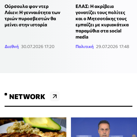
Ούρσουλα φον ντερ
ΕΛΑΣ: Η ακρίβεια
Λάιεν: Η γενναιότητα των
γονατίζει τους πολίτες
τριών πυροσβεστών θα
και ο Μητσοτάκης τους
μείνει στην ιστορία
εμπαίζει με κυριακάτικα
παραμύθια στα social
media
Διεθνή
30.07.2026 17:20
Πολιτική
29.07.2026 17:48
NETWORK