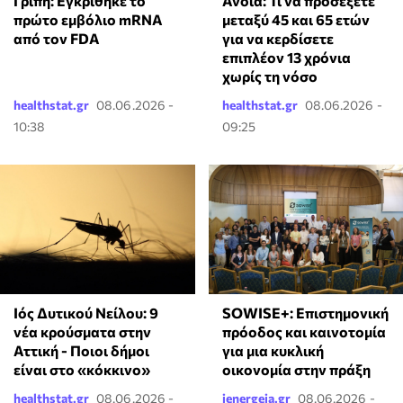
Γρίπη: Εγκρίθηκε το
Άνοια: Τι να προσέξετε
πρώτο εμβόλιο mRNA
μεταξύ 45 και 65 ετών
από τον FDA
για να κερδίσετε
επιπλέον 13 χρόνια
χωρίς τη νόσο
healthstat.gr
08.06.2026 -
healthstat.gr
08.06.2026 -
10:38
09:25
Ιός Δυτικού Νείλου: 9
SOWISE+: Επιστημονική
νέα κρούσματα στην
πρόοδος και καινοτομία
Αττική - Ποιοι δήμοι
για μια κυκλική
είναι στο «κόκκινο»
οικονομία στην πράξη
healthstat.gr
08.06.2026 -
ienergeia.gr
08.06.2026 -