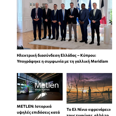
Ηλεκτρική διασύνδεση Ελλάδας – Κύπρου:
Υπογράφηκε η συμφωνία με τη γαλλική Meridiam
METLEN: Ιστορικά
Το Ελ Νίνιο «φρενάρει»
υψηλές επιδόσεις κατά
τους τυφώνες, αλλά το