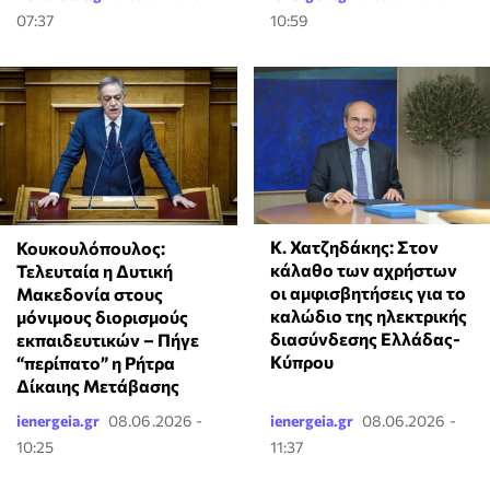
07:37
10:59
Κ. Χατζηδάκης: Στον
Κουκουλόπουλος:
κάλαθο των αχρήστων
Τελευταία η Δυτική
οι αμφισβητήσεις για το
Μακεδονία στους
καλώδιο της ηλεκτρικής
μόνιμους διορισμούς
διασύνδεσης Ελλάδας-
εκπαιδευτικών – Πήγε
Κύπρου
“περίπατο” η Ρήτρα
Δίκαιης Μετάβασης
ienergeia.gr
08.06.2026 -
ienergeia.gr
08.06.2026 -
10:25
11:37