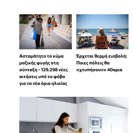
Ασταμάτητο το κύμα
Έρχεται θερμή εισβολή:
μαζικής φυγής στη
Ποιες πόλεις θα
σύνταξη - 129.298 νέες
«χτυπήσουν» 40αρια
αιτήσεις υπό το φόβο
για τα νέα όρια ηλικίας