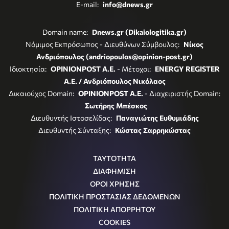
E-mail:
info@dnews.gr
Domain name:
Dnews.gr (Dikaiologitika.gr)
Νόμιμος Εκπρόσωπος - Διευθύνων Σύμβουλος:
Νίκος
Ανδριόπουλος (andriopoulos@opinion-post.gr)
Ιδιοκτησία:
OPINIONPOST A.E.
- Μέτοχοι:
ENERGY REGISTER
Α.Ε. / Ανδριόπουλος Νικόλαος
Δικαιούχος Domain:
OPINIONPOST A.E.
- Διαχειριστής Domain:
Σωτήρης Μπέσκος
Διευθυντής Ιστοσελίδας:
Παναγιώτης Ευθυμιάδης
Διευθυντής Σύνταξης:
Κώστας Σαρρηκώστας
ΤΑΥΤΟΤΗΤΑ
ΔΙΑΦΗΜΙΣΗ
ΟΡΟΙ ΧΡΗΣΗΣ
ΠΟΛΙΤΙΚΗ ΠΡΟΣΤΑΣΙΑΣ ΔΕΔΟΜΕΝΩΝ
ΠΟΛΙΤΙΚΗ ΑΠΟΡΡΗΤΟΥ
COOKIES