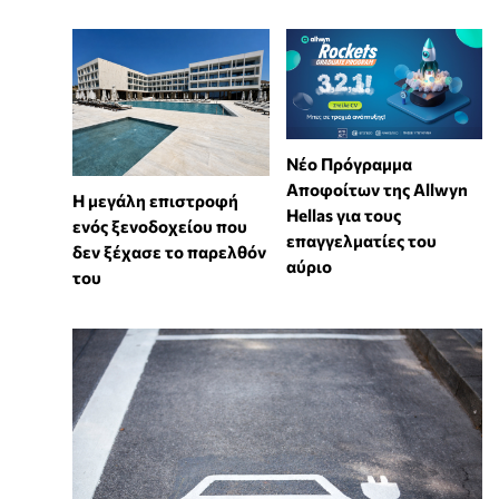
Νέο Πρόγραμμα
Αποφοίτων της Allwyn
Η μεγάλη επιστροφή
Hellas για τους
ενός ξενοδοχείου που
επαγγελματίες του
δεν ξέχασε το παρελθόν
αύριο
του