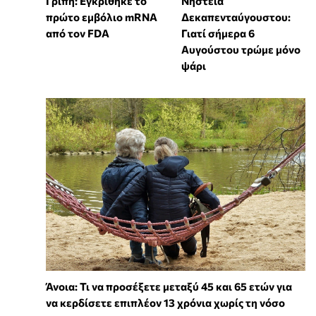
Γρίπη: Εγκρίθηκε το
Νηστεία
πρώτο εμβόλιο mRNA
Δεκαπενταύγουστου:
από τον FDA
Γιατί σήμερα 6
Αυγούστου τρώμε μόνο
ψάρι
Άνοια: Τι να προσέξετε μεταξύ 45 και 65 ετών για
να κερδίσετε επιπλέον 13 χρόνια χωρίς τη νόσο