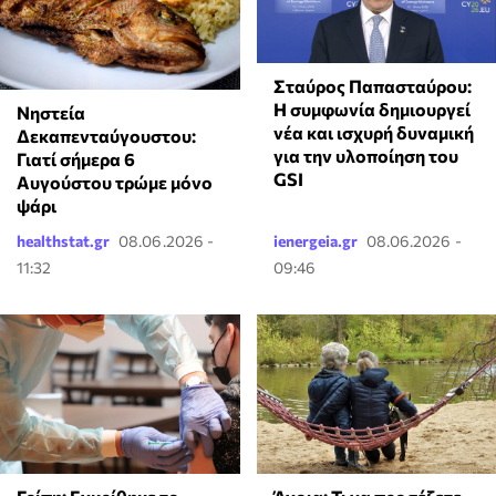
Σταύρος Παπασταύρου:
Η συμφωνία δημιουργεί
Νηστεία
νέα και ισχυρή δυναμική
Δεκαπενταύγουστου:
για την υλοποίηση του
Γιατί σήμερα 6
GSI
Αυγούστου τρώμε μόνο
ψάρι
healthstat.gr
08.06.2026 -
ienergeia.gr
08.06.2026 -
11:32
09:46