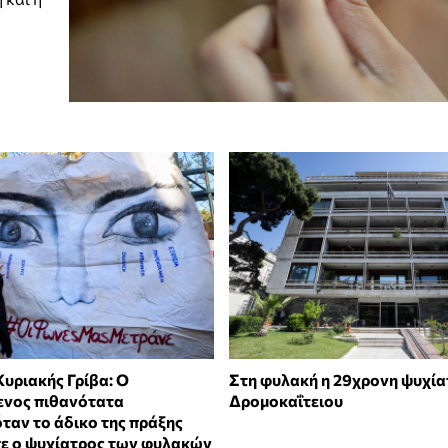
υριακής Γρίβα: Ο
Στη φυλακή η 29χρονη ψυχία
ενος πιθανότατα
Δρομοκαΐτειου
ταν το άδικο της πράξης
σε ο ψυχίατρος των φυλακών