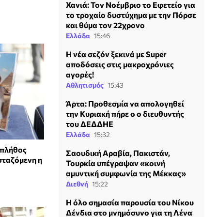
Χανιά: Τον Νοέμβριο το Εφετείο για
το τροχαίο δυστύχημα με την Πόρσε
και θύμα τον 22χρονο
Ελλάδα
15:46
Η νέα σεζόν ξεκινά με Super
αποδόσεις στις μακροχρόνιες
αγορές!
Αθλητισμός
15:43
Άρτα: Προθεσμία να απολογηθεί
την Κυριακή πήρε ο ο διευθυντής
του ΔΕΔΔΗΕ
Ελλάδα
15:32
 πλήθος
Σαουδική Αραβία, Πακιστάν,
σταζόμενη η
Τουρκία υπέγραψαν «κοινή
αμυντική συμφωνία της Μέκκας»
Διεθνή
15:22
Η όλο σημασία παρουσία του Νίκου
Δένδια στο μνημόσυνο για τη Λένα