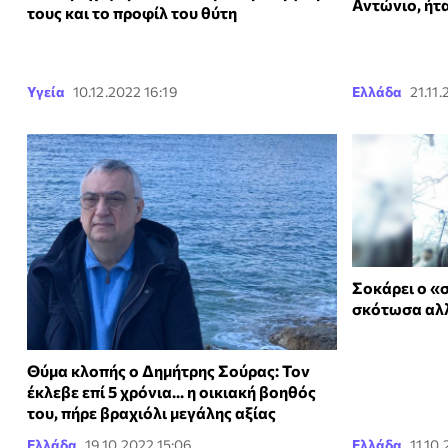
Αντώνιο, ήτ
τους και το προφίλ του θύτη
Υγεία
10.12.2022 16:19
Ελλάδα
21.11.
Σοκάρει ο «
σκότωσα αλλ
Θύμα κλοπής ο Δημήτρης Σούρας: Τον
έκλεβε επί 5 χρόνια... η οικιακή βοηθός
του, πήρε βραχιόλι μεγάλης αξίας
Ελλάδα
19.10.2022 15:06
Ελλάδα
11.10