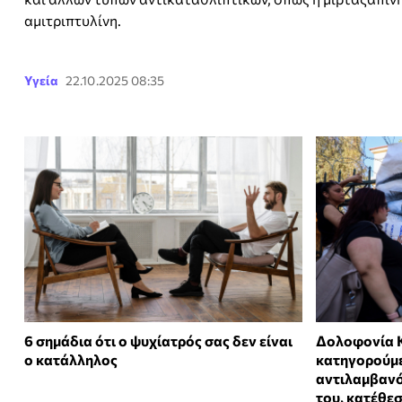
αμιτριπτυλίνη.
Υγεία
22.10.2025 08:35
6 σημάδια ότι ο ψυχίατρός σας δεν είναι
Δολοφονία Κ
ο κατάλληλος
κατηγορούμ
αντιλαμβανό
του, κατέθε