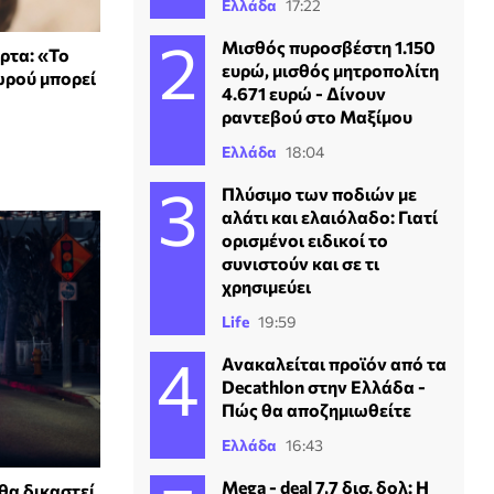
Ελλάδα
17:22
Μισθός πυροσβέστη 1.150
ρτα: «Το
ευρώ, μισθός μητροπολίτη
ωρού μπορεί
4.671 ευρώ - Δίνουν
ραντεβού στο Μαξίμου
Ελλάδα
18:04
Πλύσιμο των ποδιών με
αλάτι και ελαιόλαδο: Γιατί
ορισμένοι ειδικοί το
συνιστούν και σε τι
χρησιμεύει
Life
19:59
Ανακαλείται προϊόν από τα
Decathlon στην Ελλάδα -
Πώς θα αποζημιωθείτε
Ελλάδα
16:43
Mega - deal 7,7 δισ. δολ: Η
θα δικαστεί