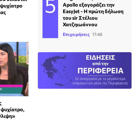
Apollo εξαγοράζει την
 ψυχίατρο
EasyJet - Η πρώτη δήλωση
ιας
του sir Στέλιου
Χατζηιωάννου
Επιχειρήσεις
17:48
ς
 ψυχίατρο,
θλιψη»