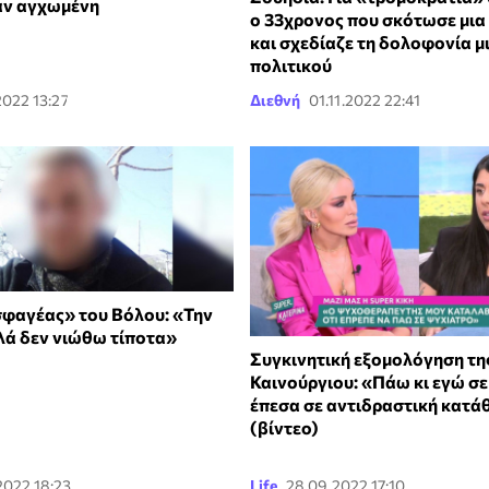
αν αγχωμένη
ο 33χρονος που σκότωσε μια
και σχεδίαζε τη δολοφονία μ
πολιτικού
2022 13:27
Διεθνή
01.11.2022 22:41
σφαγέας» του Βόλου: «Την
ά δεν νιώθω τίποτα»
Συγκινητική εξομολόγηση τη
Καινούργιου: «Πάω κι εγώ σε
έπεσα σε αντιδραστική κατά
(βίντεο)
.2022 18:23
Life
28.09.2022 17:10