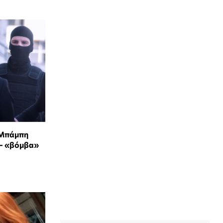
 Μπάμπη
- «βόμβα»