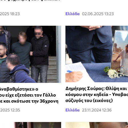
.2025 18:23
Ελλάδα
02.06.2025 13:23
Δημήτρης Σούρας: Θλίψη και
Αναβαθμίστηκε» ο
κόσμου στην κηδεία - Υποβα
υ είχε εξετάσει τον Γάλλο
σύζυγός του (εικόνες)
ε και σκότωσε την 36χρονη
.2025 12:35
Ελλάδα
23.11.2024 12:36