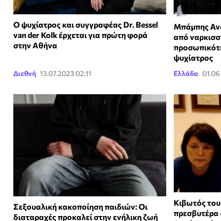
Ο ψυχίατρος και συγγραφέας Dr. Bessel
Μπάμπης Αν
van der Kolk έρχεται για πρώτη φορά
από ναρκισσ
στην Αθήνα
προσωπικότη
ψυχίατρος
Διεθνή
13.07.2023 02:11
Ελλάδα
01.06
Κιβωτός του
Σεξουαλική κακοποίηση παιδιών: Οι
πρεσβυτέρα 
διαταραχές προκαλεί στην ενήλικη ζωή