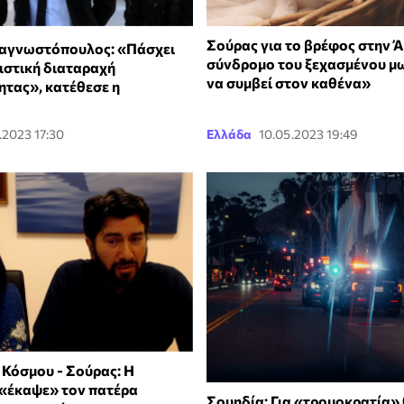
Σούρας για το βρέφος στην Ά
αγνωστόπουλος: «Πάσχει
σύνδρομο του ξεχασμένου μ
ιστική διαταραχή
να συμβεί στον καθένα»
τας», κατέθεσε η
.2023 17:30
Ελλάδα
10.05.2023 19:49
 Κόσμου - Σούρας: Η
«έκαψε» τον πατέρα
Σουηδία: Για «τρομοκρατία» 