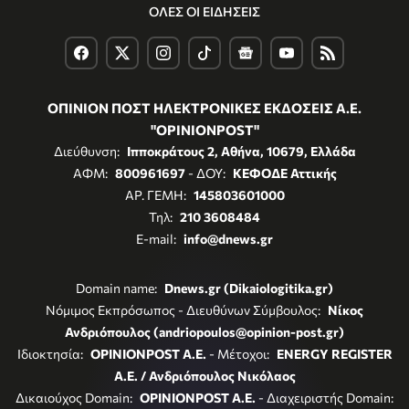
ΟΛΕΣ ΟΙ ΕΙΔΗΣΕΙΣ
ΟΠΙΝΙΟΝ ΠΟΣΤ ΗΛΕΚΤΡΟΝΙΚΕΣ ΕΚΔΟΣΕΙΣ Α.Ε.
"OPINIONPOST"
Διεύθυνση:
Ιπποκράτους 2, Αθήνα, 10679, Ελλάδα
ΑΦΜ:
800961697
- ΔΟΥ:
ΚΕΦΟΔΕ Αττικής
ΑΡ. ΓΕΜΗ:
145803601000
Τηλ:
210 3608484
E-mail:
info@dnews.gr
Domain name:
Dnews.gr (Dikaiologitika.gr)
Νόμιμος Εκπρόσωπος - Διευθύνων Σύμβουλος:
Νίκος
Ανδριόπουλος (andriopoulos@opinion-post.gr)
Ιδιοκτησία:
OPINIONPOST A.E.
- Μέτοχοι:
ENERGY REGISTER
Α.Ε. / Ανδριόπουλος Νικόλαος
Δικαιούχος Domain:
OPINIONPOST A.E.
- Διαχειριστής Domain: