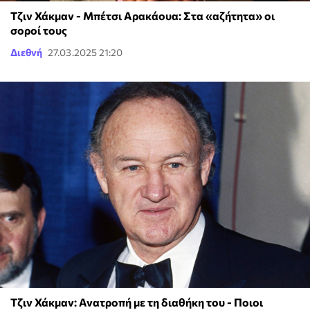
Τζιν Χάκμαν - Μπέτσι Αρακάουα: Στα «αζήτητα» οι
σοροί τους
Διεθνή
27.03.2025 21:20
Τζιν Χάκμαν: Ανατροπή με τη διαθήκη του - Ποιοι