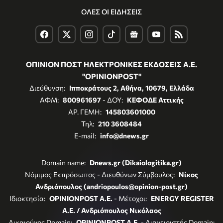
ΟΛΕΣ ΟΙ ΕΙΔΗΣΕΙΣ
ΟΠΙΝΙΟΝ ΠΟΣΤ ΗΛΕΚΤΡΟΝΙΚΕΣ ΕΚΔΟΣΕΙΣ Α.Ε.
"OPINIONPOST"
Διεύθυνση:
Ιπποκράτους 2, Αθήνα, 10679, Ελλάδα
ΑΦΜ:
800961697
- ΔΟΥ:
ΚΕΦΟΔΕ Αττικής
ΑΡ. ΓΕΜΗ:
145803601000
Τηλ:
210 3608484
E-mail:
info@dnews.gr
Domain name:
Dnews.gr (Dikaiologitika.gr)
Νόμιμος Εκπρόσωπος - Διευθύνων Σύμβουλος:
Νίκος
Ανδριόπουλος (andriopoulos@opinion-post.gr)
Ιδιοκτησία:
OPINIONPOST A.E.
- Μέτοχοι:
ENERGY REGISTER
Α.Ε. / Ανδριόπουλος Νικόλαος
Δικαιούχος Domain:
OPINIONPOST A.E.
- Διαχειριστής Domain: