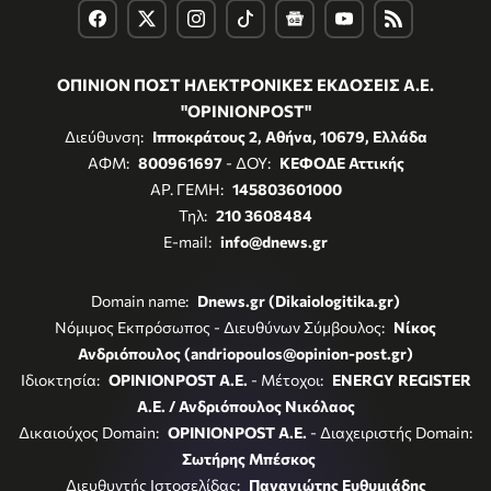
ΟΠΙΝΙΟΝ ΠΟΣΤ ΗΛΕΚΤΡΟΝΙΚΕΣ ΕΚΔΟΣΕΙΣ Α.Ε.
"OPINIONPOST"
Διεύθυνση:
Ιπποκράτους 2, Αθήνα, 10679, Ελλάδα
ΑΦΜ:
800961697
- ΔΟΥ:
ΚΕΦΟΔΕ Αττικής
ΑΡ. ΓΕΜΗ:
145803601000
Τηλ:
210 3608484
E-mail:
info@dnews.gr
Domain name:
Dnews.gr (Dikaiologitika.gr)
Νόμιμος Εκπρόσωπος - Διευθύνων Σύμβουλος:
Νίκος
Ανδριόπουλος (andriopoulos@opinion-post.gr)
Ιδιοκτησία:
OPINIONPOST A.E.
- Μέτοχοι:
ENERGY REGISTER
Α.Ε. / Ανδριόπουλος Νικόλαος
Δικαιούχος Domain:
OPINIONPOST A.E.
- Διαχειριστής Domain:
Σωτήρης Μπέσκος
Διευθυντής Ιστοσελίδας:
Παναγιώτης Ευθυμιάδης