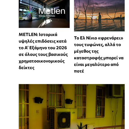
METLEN: Ιστορικά
Το Ελ Νίνιο «φρενάρει»
υψηλές επιδόσεις κατά
τους τυφώνες, αλλά το
το Α’ Εξάμηνο του 2026
μέγεθος της
σε όλους τους βασικούς
καταστροφής μπορεί να
χρηματοοικονομικούς
είναι μεγαλύτερο από
δείκτες
ποτέ