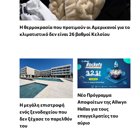
Η θερμοκρασία που προτιμούν οι Αμερικανοί για το
κλιματιστικό δεν είναι 26 βαθμοί Κελσίου
Νέο Πρόγραμμα
Αποφοίτων της Allwyn
Η μεγάλη επιστροφή
Hellas για τους
ενός ξενοδοχείου που
επαγγελματίες του
δεν ξέχασε το παρελθόν
αύριο
του