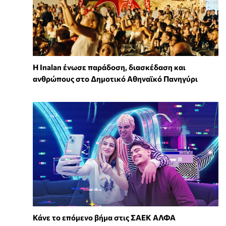
Η Inalan ένωσε παράδοση, διασκέδαση και
ανθρώπους στο Δημοτικό Αθηναϊκό Πανηγύρι
Κάνε το επόμενο βήμα στις ΣΑΕΚ ΑΛΦΑ