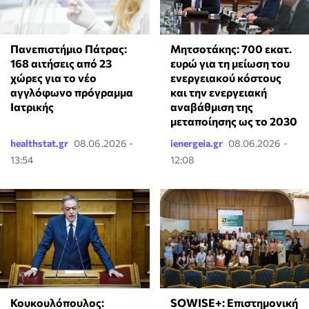
Πανεπιστήμιο Πάτρας:
Μητσοτάκης: 700 εκατ.
168 αιτήσεις από 23
ευρώ για τη μείωση του
χώρες για το νέο
ενεργειακού κόστους
αγγλόφωνο πρόγραμμα
και την ενεργειακή
Ιατρικής
αναβάθμιση της
μεταποίησης ως το 2030
healthstat.gr
08.06.2026 -
ienergeia.gr
08.06.2026 -
13:54
12:08
Κουκουλόπουλος:
SOWISE+: Επιστημονική