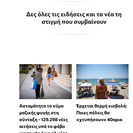
Δες όλες τις ειδήσεις και τα νέα τη
στιγμή που συμβαίνουν
Ασταμάτητο το κύμα
Έρχεται θερμή εισβολή:
μαζικής φυγής στη
Ποιες πόλεις θα
σύνταξη - 129.298 νέες
«χτυπήσουν» 40αρια
αιτήσεις υπό το φόβο