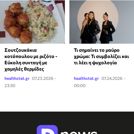
Σουτζουκάκια
Τι σημαίνει το μαύρο
κοτόπουλου με ριζότο -
χρώμα: Τι συμβολίζει και
Εύκολη συνταγή με
τι λέει η ψυχολογία
χαμηλές θερμίδες
healthstat.gr
07.23.2026 -
healthstat.gr
07.24.2026 -
23:30
00:00