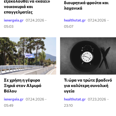
εξακολουθεί να «καίει»
διουρητικά φρούτα και
νοικοκυριά και
λαχανικά
επαγγελματίες
ienergeia.gr
07.24.2026 -
healthstat.gr
07.24.2026 -
05:03
05:07
Σε χρήση η γέφυρα
Τι ώρα να τρώτε βραδινό
Ξηριά στον Αλμυρό
για καλύτερη συνολική
Βόλου
υγεία
ienergeia.gr
07.24.2026 -
healthstat.gr
07.23.2026 -
05:49
23:10