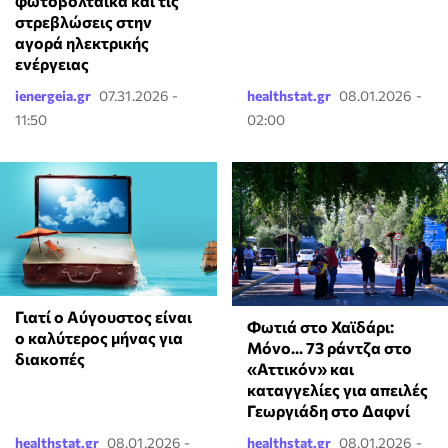
φωτοβολταϊκά και τις
στρεβλώσεις στην
αγορά ηλεκτρικής
ενέργειας
ienergeia.gr
07.31.2026 -
healthstat.gr
08.01.2026 -
11:50
02:00
Γιατί ο Αύγουστος είναι
Φωτιά στο Χαϊδάρι:
ο καλύτερος μήνας για
Μόνο... 73 ράντζα στο
διακοπές
«Αττικόν» και
καταγγελίες για απειλές
Γεωργιάδη στο Δαφνί
healthstat.gr
08.01.2026 -
healthstat.gr
08.01.2026 -