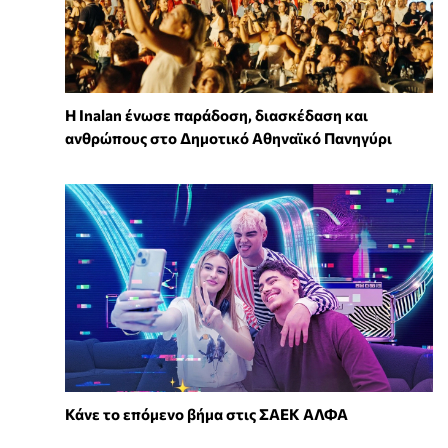
Η Inalan ένωσε παράδοση, διασκέδαση και
ανθρώπους στο Δημοτικό Αθηναϊκό Πανηγύρι
Κάνε το επόμενο βήμα στις ΣΑΕΚ ΑΛΦΑ