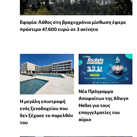
Εφορία: Λάθος στη βραχυχρόνια μίσθωση έφερε
πρόστιμα 47.600 ευρώ σε 3 ακίνητα
Νέο Πρόγραμμα
Αποφοίτων της Allwyn
Η μεγάλη επιστροφή
Hellas για τους
ενός ξενοδοχείου που
επαγγελματίες του
δεν ξέχασε το παρελθόν
αύριο
του