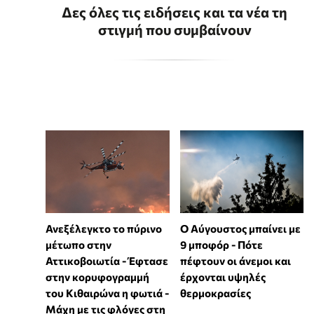
Δες όλες τις ειδήσεις και τα νέα τη
στιγμή που συμβαίνουν
Ανεξέλεγκτο το πύρινο
Ο Αύγουστος μπαίνει με
μέτωπο στην
9 μποφόρ - Πότε
Αττικοβοιωτία - Έφτασε
πέφτουν οι άνεμοι και
στην κορυφογραμμή
έρχονται υψηλές
του Κιθαιρώνα η φωτιά -
θερμοκρασίες
Μάχη με τις φλόγες στη