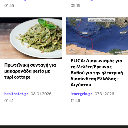
01:55
05:15
ELICA: Διαγωνισμός για
Πρωτεϊνική συνταγή για
τη Μελέτη Έρευνας
μακαρονάδα pesto με
Βυθού για την ηλεκτρική
τυρί cottage
διασύνδεση Ελλάδας -
Αιγύπτου
healthstat.gr
08.01.2026 -
ienergeia.gr
07.31.2026 -
01:41
12:46