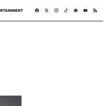
ΡΟΗ ΕΙΔΗΣΕΩΝ
T
NEWS IN ENGLISH
Games
ERTAINMENT