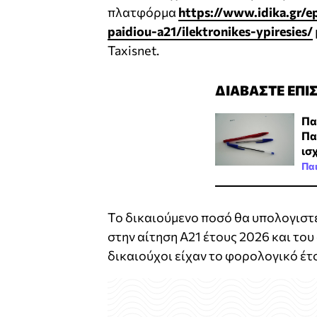
πλατφόρμα
https://www.idika.gr/
paidiou-a21/ilektronikes-ypiresies/
Taxisnet.
ΔΙΑΒΑΣΤΕ ΕΠΙ
Πα
Πα
ισχ
Πα
Το δικαιούμενο ποσό θα υπολογιστ
στην αίτηση Α21 έτους 2026 και το
δικαιούχοι είχαν το φορολογικό έτ