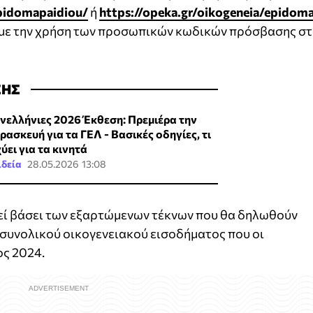
epidomapaidiou/
ή
https://opeka.gr/oikogeneia/epidom
με την χρήση των προσωπικών κωδικών πρόσβασης σ
ΣΗΣ
νελλήνιες 2026 Έκθεση: Πρεμιέρα την
ρασκευή για τα ΓΕΛ - Βασικές οδηγίες, τι
ύει για τα κινητά
ιδεία
28.05.2026 13:08
εί βάσει των εξαρτώμενων τέκνων που θα δηλωθούν
υ συνολικού οικογενειακού εισοδήματος που οι
ος 2024.