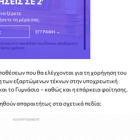
ΗΣΕΙΣ ΣΕ 2'
να ξέρετε
νήσετε τη μέρα σας.
φή σας στο newsletter του Dnews, αποδέχεστε
ς όρους χρήσης
ποθέσεων που θα ελέγχονται για τη χορήγηση του
ση των εξαρτώμενων τέκνων στην υποχρεωτική
αι το Γυμνάσιο – καθώς και η επάρκεια φοίτησης.
ρηθούν απαραιτήτως στα σχετικά πεδία: