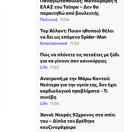
Παναγιωτόπουλος: Μονόδρομος η
ΕΛΑΣ του Τσίπρα – Δεν θα
παραιτηθώ από βουλευτής
Πολιτική
11:54
Τομ Χόλαντ: Ποιον ηθοποιό θέλει
να δει ως επόμενο Spider-Man
Entertainment
11:54
Πώς να πλύνετε τις πετσέτες με ξύδι
για να γίνουν σαν καινούργιες
Life
11:53
Ανατροπή με την Μάρω Κοντού:
Νεότερα για την υγεία της, δεν έχει
καρδιολογικά προβλήματα - Τι
συνέβη
Life
11:50
Χανιά: Νεκρός 92χρονος στο σπίτι
του – Δίπλα του βρέθηκε
κουζινομάχαιρο