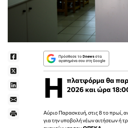
Πρόσθεσε το
Dnews
στα
αγαπημένα σου στη Google
Η
πλατφόρμα θα παρα
2026 και ώρα 18:0
Αύριο Παρασκευή, στις 8 το πρωί, α
για την υποβολή νέων αιτήσεων ή 