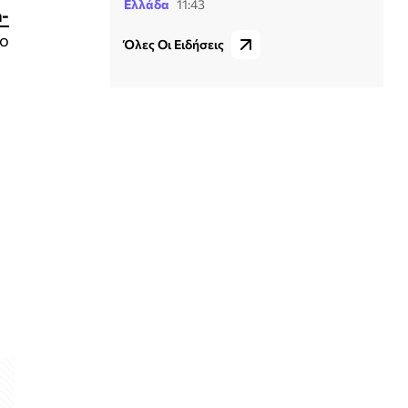
Ελλάδα
11:43
a-
το
Όλες Οι Ειδήσεις