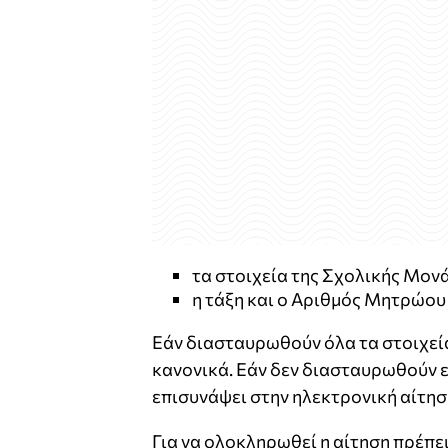
τα στοιχεία της Σχολικής Μον
η τάξη και ο Αριθμός Μητρώου
Εάν διασταυρωθούν όλα τα στοιχεία
κανονικά. Εάν δεν διασταυρωθούν ε
επισυνάψει στην ηλεκτρονική αίτησ
Για να ολοκληρωθεί η αίτηση πρέπει