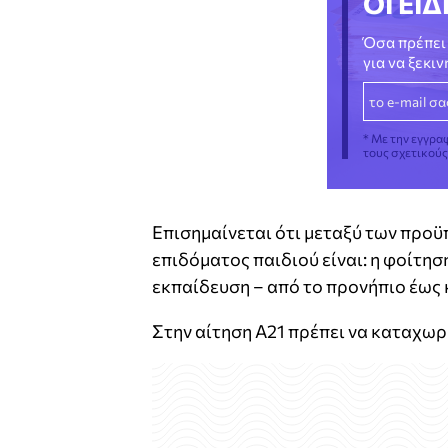
ΟΙ ΕΙΔ
Όσα πρέπει 
για να ξεκι
* Με την εγγρα
τους σχετικού
Επισημαίνεται ότι μεταξύ των προϋ
επιδόματος παιδιού είναι: η φοίτη
εκπαίδευση – από το προνήπιο έως κ
Στην αίτηση Α21 πρέπει να καταχω