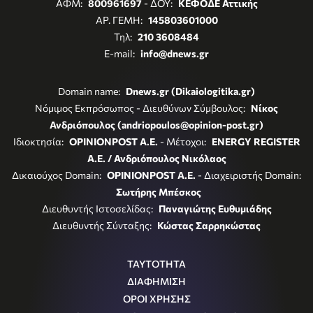
ΑΦΜ:
800961697
- ΔΟΥ:
ΚΕΦΟΔΕ Αττικής
ΑΡ. ΓΕΜΗ:
145803601000
Τηλ:
210 3608484
E-mail:
info@dnews.gr
Domain name:
Dnews.gr (Dikaiologitika.gr)
Νόμιμος Εκπρόσωπος - Διευθύνων Σύμβουλος:
Νίκος
Ανδριόπουλος (andriopoulos@opinion-post.gr)
Ιδιοκτησία:
OPINIONPOST A.E.
- Μέτοχοι:
ENERGY REGISTER
Α.Ε. / Ανδριόπουλος Νικόλαος
Δικαιούχος Domain:
OPINIONPOST A.E.
- Διαχειριστής Domain:
Σωτήρης Μπέσκος
Διευθυντής Ιστοσελίδας:
Παναγιώτης Ευθυμιάδης
Διευθυντής Σύνταξης:
Κώστας Σαρρηκώστας
ΤΑΥΤΟΤΗΤΑ
ΔΙΑΦΗΜΙΣΗ
ΟΡΟΙ ΧΡΗΣΗΣ