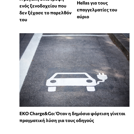
Hellas για τους
ενός ξενοδοχείου που
επαγγελματίες του
δεν ξέχασε το παρελθόν
αύριο
του
EKO Charge&Go: Όταν η δημόσια φόρτιση γίνεται
πραγματική λύση για τους οδηγούς