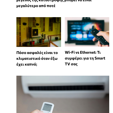
μεγαλύτερο από ποτέ
Wi-Fi vs Ethernet: Τι
Πόσο ασφαλές είναι το
συμφέρει για τη Smart
κλιματιστικό όταν έξω
TV σας
έχει καπνό;