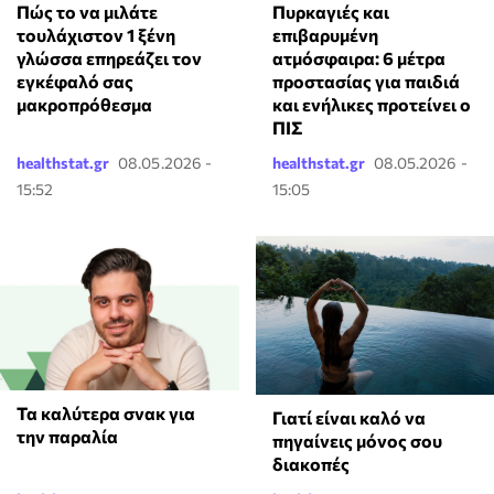
⁠Πώς το να μιλάτε
Πυρκαγιές και
τουλάχιστον 1 ξένη
επιβαρυμένη
γλώσσα επηρεάζει τον
ατμόσφαιρα: 6 μέτρα
εγκέφαλό σας
προστασίας για παιδιά
μακροπρόθεσμα
και ενήλικες προτείνει ο
ΠΙΣ
healthstat.gr
08.05.2026 -
healthstat.gr
08.05.2026 -
15:52
15:05
Τα καλύτερα σνακ για
Γιατί είναι καλό να
την παραλία
πηγαίνεις μόνος σου
διακοπές