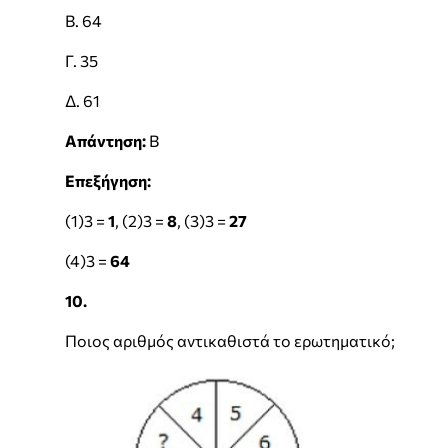
Β. 64
Γ. 35
Δ. 61
Απάντηση:
Β
Επεξήγηση:
(1)3 =
1
, (2)3 =
8
, (3)3 =
27
(4)3 =
64
10.
Ποιος αριθμός αντικαθιστά το ερωτηματικό;