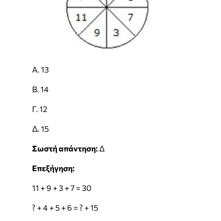
Α. 13
Β. 14
Γ. 12
Δ. 15
Σωστή απάντηση:
Δ
Επεξήγηση:
11 + 9 + 3 + 7 = 30
? + 4 + 5 + 6 = ? + 15