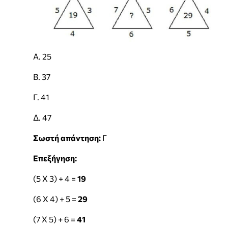
Α. 25
Β. 37
Γ. 41
Δ. 47
Σωστή απάντηση:
Γ
Επεξήγηση:
(5 Χ 3) + 4 =
19
(6 Χ 4) + 5 =
29
(7 Χ 5) + 6 =
41