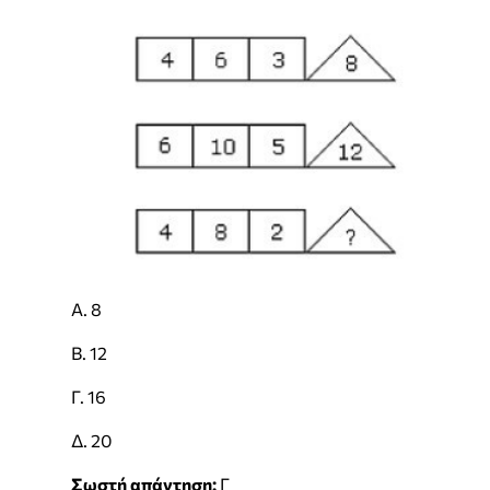
Α. 8
Β. 12
Γ. 16
Δ. 20
Σωστή απάντηση:
Γ