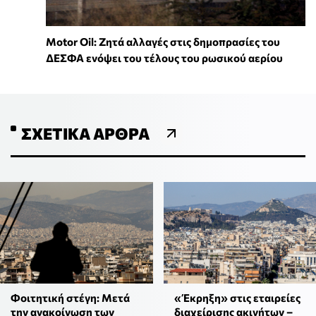
Motor Oil: Ζητά αλλαγές στις δημοπρασίες του
ΔΕΣΦΑ ενόψει του τέλους του ρωσικού αερίου
ΣΧΕΤΙΚΆ ΆΡΘΡΑ
Φοιτητική στέγη: Μετά
«Έκρηξη» στις εταιρείες
την ανακοίνωση των
διαχείρισης ακινήτων –