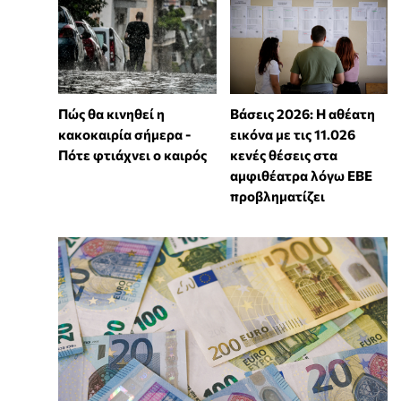
Πώς θα κινηθεί η
Βάσεις 2026: Η αθέατη
κακοκαιρία σήμερα -
εικόνα με τις 11.026
Πότε φτιάχνει ο καιρός
κενές θέσεις στα
αμφιθέατρα λόγω ΕΒΕ
προβληματίζει