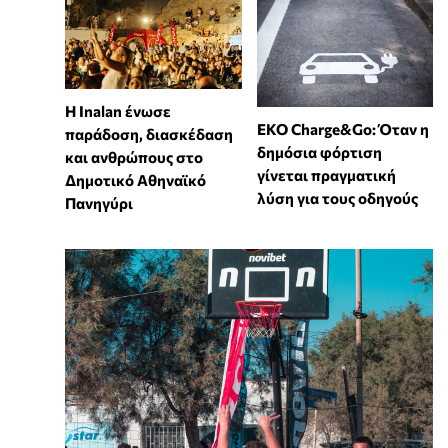
Η Inalan ένωσε
EKO Charge&Go: Όταν η
παράδοση, διασκέδαση
δημόσια φόρτιση
και ανθρώπους στο
γίνεται πραγματική
Δημοτικό Αθηναϊκό
λύση για τους οδηγούς
Πανηγύρι