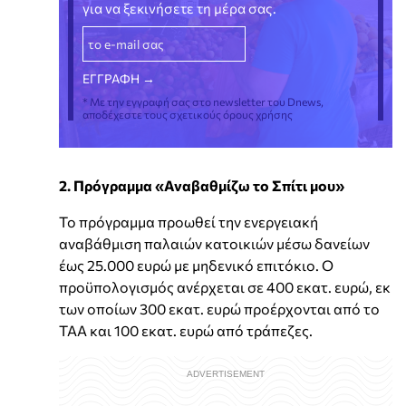
για να ξεκινήσετε τη μέρα σας.
* Με την εγγραφή σας στο newsletter του Dnews,
αποδέχεστε τους σχετικούς όρους χρήσης
2. Πρόγραμμα «Αναβαθμίζω το Σπίτι μου»
Το πρόγραμμα προωθεί την ενεργειακή
αναβάθμιση παλαιών κατοικιών μέσω δανείων
έως 25.000 ευρώ με μηδενικό επιτόκιο. Ο
προϋπολογισμός ανέρχεται σε 400 εκατ. ευρώ, εκ
των οποίων 300 εκατ. ευρώ προέρχονται από το
ΤΑΑ και 100 εκατ. ευρώ από τράπεζες.