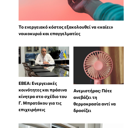
Το ενεργειακό κόστος εξακολουθεί να «καίει»
νοικοκυριά και επαγγελματίες
ΕΒΕΑ: Ενεργειακές
κοινότητες και πράσινα
Ανεμιστήρας: Πότε
κίνητρα στο σχέδιο του
ανεβάζει τη
Γ. Μπρατάκου για τις
θερμοκρασία αντί να
επιχειρήσεις
δροσίζει