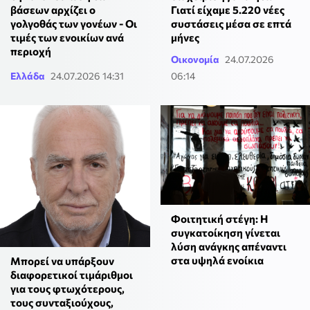
βάσεων αρχίζει ο
Γιατί είχαμε 5.220 νέες
γολγοθάς των γονέων - Οι
συστάσεις μέσα σε επτά
τιμές των ενοικίων ανά
μήνες
περιοχή
Οικονομία
24.07.2026
Ελλάδα
24.07.2026 14:31
06:14
Φοιτητική στέγη: Η
συγκατοίκηση γίνεται
λύση ανάγκης απέναντι
στα υψηλά ενοίκια
Μπορεί να υπάρξουν
διαφορετικοί τιμάριθμοι
για τους φτωχότερους,
τους συνταξιούχους,