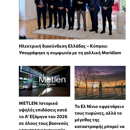
Ηλεκτρική διασύνδεση Ελλάδας – Κύπρου:
Υπογράφηκε η συμφωνία με τη γαλλική Meridiam
METLEN: Ιστορικά
Το Ελ Νίνιο «φρενάρει»
υψηλές επιδόσεις κατά
τους τυφώνες, αλλά το
το Α’ Εξάμηνο του 2026
μέγεθος της
σε όλους τους βασικούς
καταστροφής μπορεί να
χρηματοοικονομικούς