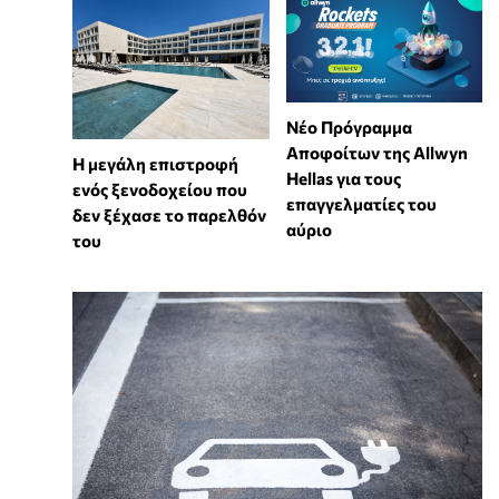
Νέο Πρόγραμμα
Αποφοίτων της Allwyn
Η μεγάλη επιστροφή
Hellas για τους
ενός ξενοδοχείου που
επαγγελματίες του
δεν ξέχασε το παρελθόν
αύριο
του