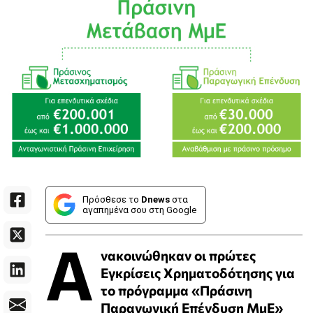
Πρόσθεσε το
Dnews
στα
αγαπημένα σου στη Google
Α
νακοινώθηκαν οι πρώτες
Εγκρίσεις Χρηματοδότησης για
το πρόγραμμα «Πράσινη
Παραγωγική Επένδυση ΜμΕ»