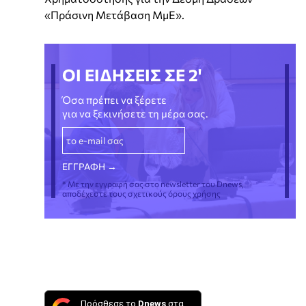
«Πράσινη Μετάβαση ΜμΕ».
ΟΙ ΕΙΔΗΣΕΙΣ ΣΕ 2'
Όσα πρέπει να ξέρετε
για να ξεκινήσετε τη μέρα σας.
* Με την εγγραφή σας στο newsletter του Dnews,
αποδέχεστε τους σχετικούς όρους χρήσης
Πρόσθεσε το
Dnews
στα