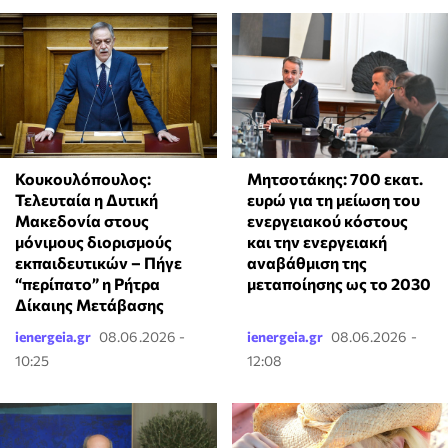
Κουκουλόπουλος:
Μητσοτάκης: 700 εκατ.
Τελευταία η Δυτική
ευρώ για τη μείωση του
Μακεδονία στους
ενεργειακού κόστους
μόνιμους διορισμούς
και την ενεργειακή
εκπαιδευτικών – Πήγε
αναβάθμιση της
“περίπατο” η Ρήτρα
μεταποίησης ως το 2030
Δίκαιης Μετάβασης
ienergeia.gr
08.06.2026 -
ienergeia.gr
08.06.2026 -
10:25
12:08