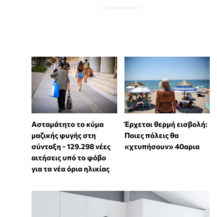
Ασταμάτητο το κύμα
Έρχεται θερμή εισβολή:
μαζικής φυγής στη
Ποιες πόλεις θα
σύνταξη - 129.298 νέες
«χτυπήσουν» 40αρια
αιτήσεις υπό το φόβο
για τα νέα όρια ηλικίας