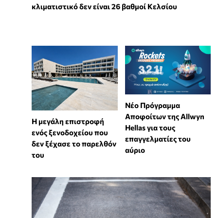
κλιματιστικό δεν είναι 26 βαθμοί Κελσίου
Νέο Πρόγραμμα
Αποφοίτων της Allwyn
Η μεγάλη επιστροφή
Hellas για τους
ενός ξενοδοχείου που
επαγγελματίες του
δεν ξέχασε το παρελθόν
αύριο
του