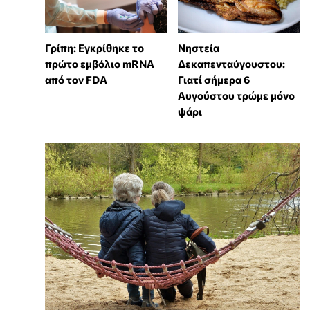
Γρίπη: Εγκρίθηκε το
Νηστεία
πρώτο εμβόλιο mRNA
Δεκαπενταύγουστου:
από τον FDA
Γιατί σήμερα 6
Αυγούστου τρώμε μόνο
ψάρι