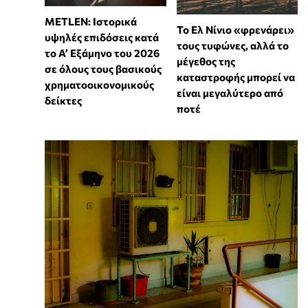
METLEN: Ιστορικά
Το Ελ Νίνιο «φρενάρει»
υψηλές επιδόσεις κατά
τους τυφώνες, αλλά το
το Α’ Εξάμηνο του 2026
μέγεθος της
σε όλους τους βασικούς
καταστροφής μπορεί να
χρηματοοικονομικούς
είναι μεγαλύτερο από
δείκτες
ποτέ