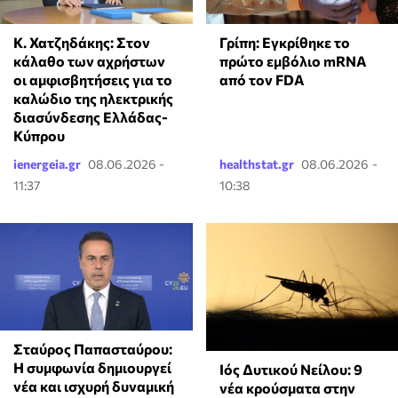
Κ. Χατζηδάκης: Στον
Γρίπη: Εγκρίθηκε το
κάλαθο των αχρήστων
πρώτο εμβόλιο mRNA
οι αμφισβητήσεις για το
από τον FDA
καλώδιο της ηλεκτρικής
διασύνδεσης Ελλάδας-
Κύπρου
ienergeia.gr
08.06.2026 -
healthstat.gr
08.06.2026 -
11:37
10:38
Σταύρος Παπασταύρου:
Η συμφωνία δημιουργεί
Ιός Δυτικού Νείλου: 9
νέα και ισχυρή δυναμική
νέα κρούσματα στην