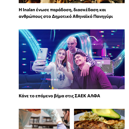
Η Inalan ένωσε παράδοση, διασκέδαση και
ανθρώπους στο Δημοτικό Αθηναϊκό Πανηγύρι
Κάνε το επόμενο βήμα στις ΣΑΕΚ ΑΛΦΑ