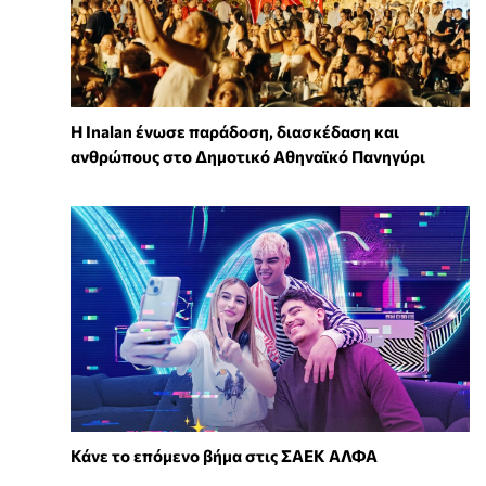
Η Inalan ένωσε παράδοση, διασκέδαση και
ανθρώπους στο Δημοτικό Αθηναϊκό Πανηγύρι
Κάνε το επόμενο βήμα στις ΣΑΕΚ ΑΛΦΑ