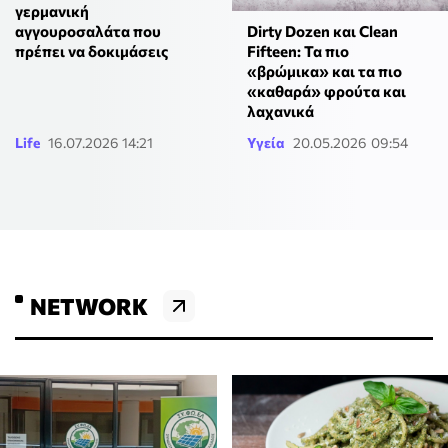
γερμανική
αγγουροσαλάτα που
Dirty Dozen και Clean
πρέπει να δοκιμάσεις
Fifteen: Τα πιο
«βρώμικα» και τα πιο
«καθαρά» φρούτα και
λαχανικά
Life
16.07.2026 14:21
Υγεία
20.05.2026 09:54
NETWORK