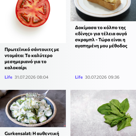
Δοκίμασα το κόλπο της
«δίνης» για τέλεια αυγά
σκραμπλ - Τώρα είναι η
αγαπημένη μου μέθοδος
Πρωτεϊνικό σάντουιτς με
ντομάτα: Το καλύτερο
μεσημεριανό για το
καλοκαίρι
Life
31.07.2026 08:04
Life
30.07.2026 09:36
Gurkensalat: Η αυθεντική