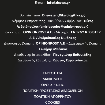
E-mail:
info@dnews.gr
Domain name:
Dnews.gr (Dikaiologitika.gr)
Νόμιμος Εκπρόσωπος - Διευθύνων Σύμβουλος:
Νίκος
Ανδριόπουλος (andriopoulos@opinion-post.gr)
Ιδιοκτησία:
OPINIONPOST A.E.
- Μέτοχοι:
ENERGY REGISTER
Α.Ε. / Ανδριόπουλος Νικόλαος
Δικαιούχος Domain:
OPINIONPOST A.E.
- Διαχειριστής Domain:
Σωτήρης Μπέσκος
Διευθυντής Ιστοσελίδας:
Παναγιώτης Ευθυμιάδης
Διευθυντής Σύνταξης:
Κώστας Σαρρηκώστας
ΤΑΥΤΟΤΗΤΑ
ΔΙΑΦΗΜΙΣΗ
ΟΡΟΙ ΧΡΗΣΗΣ
ΠΟΛΙΤΙΚΗ ΠΡΟΣΤΑΣΙΑΣ ΔΕΔΟΜΕΝΩΝ
ΠΟΛΙΤΙΚΗ ΑΠΟΡΡΗΤΟΥ
COOKIES