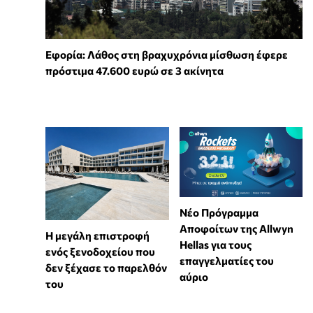
Εφορία: Λάθος στη βραχυχρόνια μίσθωση έφερε
πρόστιμα 47.600 ευρώ σε 3 ακίνητα
Νέο Πρόγραμμα
Αποφοίτων της Allwyn
Η μεγάλη επιστροφή
Hellas για τους
ενός ξενοδοχείου που
επαγγελματίες του
δεν ξέχασε το παρελθόν
αύριο
του