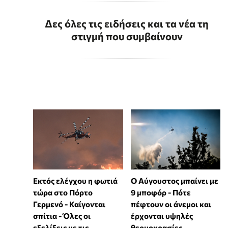
Δες όλες τις ειδήσεις και τα νέα τη
στιγμή που συμβαίνουν
Εκτός ελέγχου η φωτιά
Ο Αύγουστος μπαίνει με
τώρα στο Πόρτο
9 μποφόρ - Πότε
Γερμενό - Καίγονται
πέφτουν οι άνεμοι και
σπίτια - Όλες οι
έρχονται υψηλές
εξελίξεις με τις
θερμοκρασίες