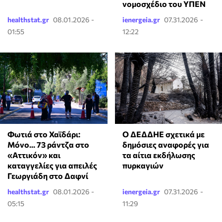
νομοσχέδιο του ΥΠΕΝ
healthstat.gr
08.01.2026 -
ienergeia.gr
07.31.2026 -
01:55
12:22
Φωτιά στο Χαϊδάρι:
Ο ΔΕΔΔΗΕ σχετικά με
Μόνο... 73 ράντζα στο
δημόσιες αναφορές για
«Αττικόν» και
τα αίτια εκδήλωσης
καταγγελίες για απειλές
πυρκαγιών
Γεωργιάδη στο Δαφνί
healthstat.gr
08.01.2026 -
ienergeia.gr
07.31.2026 -
05:15
11:29