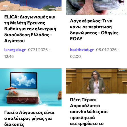
ELICA: Διαγωνισμός για
Λαγοκέφαλος: Τι να
τη Μελέτη Έρευνας
κάνω σε περίπτωση
Βυθού για την ηλεκτρική
δαγκώματος - Οδηγίες
διασύνδεση Ελλάδας -
ΕΟΔΥ
Αιγύπτου
ienergeia.gr
07.31.2026 -
healthstat.gr
08.01.2026 -
12:46
02:00
Πέτη Πέρκα:
Απροκάλυπτα
σκανδαλώδες και
Γιατί ο Αύγουστος είναι
προκλητικά
ο καλύτερος μήνας για
ατεκμηρίωτο το
διακοπές