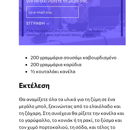
για να ξεκινήσετε τη μέρα σας.
* Με την εγγραφή σας στο newsletter του Dnews,
αποδέχεστε τους σχετικούς όρους χρήσης
200 γραμμάρια σουσάμι καβουρδισμένο
200 γραμμάρια καρύδια
½ κουταλάκι κανέλα
Εκτέλεση
Θα αναμίξετε όλα τα υλικά για τη ζύμη σε ένα
μεγάλο μπολ, ξεκινώντας από το ελαιόλαδο και
τη ζάχαρη. Στη συνέχεια θα ρίξετε την κανέλα και
το γαρύφαλλο, το κονιάκ ή τη ρακί, το ξύσμα και
τον χυμό πορτοκαλιού, τη σόδα, και τέλος το