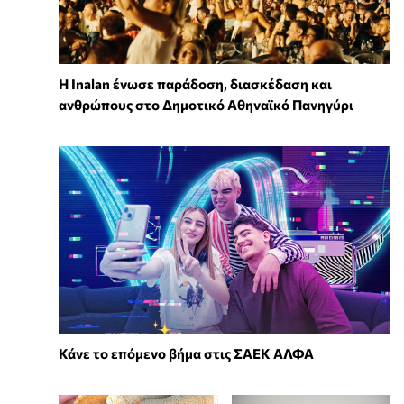
Η Inalan ένωσε παράδοση, διασκέδαση και
ανθρώπους στο Δημοτικό Αθηναϊκό Πανηγύρι
Κάνε το επόμενο βήμα στις ΣΑΕΚ ΑΛΦΑ