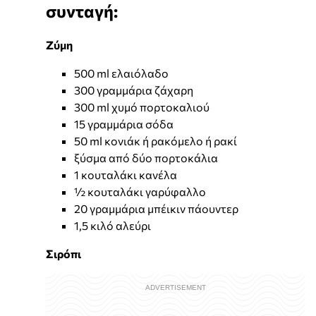
συνταγή:
Ζύμη
500 ml ελαιόλαδο
300 γραμμάρια ζάχαρη
300 ml χυμό πορτοκαλιού
15 γραμμάρια σόδα
50 ml κονιάκ ή ρακόμελο ή ρακί
ξύσμα από δύο πορτοκάλια
1 κουταλάκι κανέλα
½ κουταλάκι γαρύφαλλο
20 γραμμάρια μπέικιν πάουντερ
1,5 κιλό αλεύρι
Σιρόπι