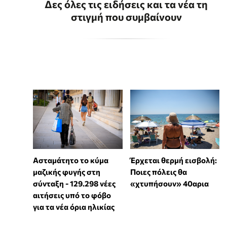
Δες όλες τις ειδήσεις και τα νέα τη
στιγμή που συμβαίνουν
Ασταμάτητο το κύμα
Έρχεται θερμή εισβολή:
μαζικής φυγής στη
Ποιες πόλεις θα
σύνταξη - 129.298 νέες
«χτυπήσουν» 40αρια
αιτήσεις υπό το φόβο
για τα νέα όρια ηλικίας