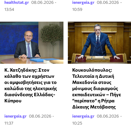
healthstat.gr
08.06.2026 -
ienergeia.gr
08.06.2026 -
13:54
10:59
Κ. Χατζηδάκης: Στον
Κουκουλόπουλος:
κάλαθο των αχρήστων
Τελευταία η Δυτική
οι αμφισβητήσεις για το
Μακεδονία στους
καλώδιο της ηλεκτρικής
μόνιμους διορισμούς
διασύνδεσης Ελλάδας-
εκπαιδευτικών – Πήγε
Κύπρου
“περίπατο” η Ρήτρα
Δίκαιης Μετάβασης
ienergeia.gr
08.06.2026 -
ienergeia.gr
08.06.2026 -
11:37
10:25