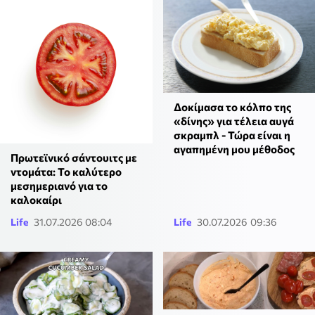
Δοκίμασα το κόλπο της
«δίνης» για τέλεια αυγά
σκραμπλ - Τώρα είναι η
αγαπημένη μου μέθοδος
Πρωτεϊνικό σάντουιτς με
ντομάτα: Το καλύτερο
μεσημεριανό για το
καλοκαίρι
Life
31.07.2026 08:04
Life
30.07.2026 09:36