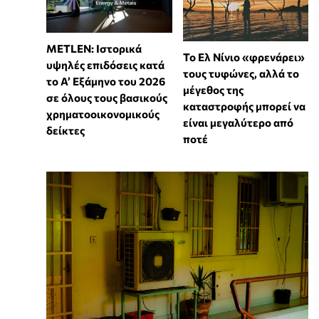
METLEN: Ιστορικά
Το Ελ Νίνιο «φρενάρει»
υψηλές επιδόσεις κατά
τους τυφώνες, αλλά το
το Α’ Εξάμηνο του 2026
μέγεθος της
σε όλους τους βασικούς
καταστροφής μπορεί να
χρηματοοικονομικούς
είναι μεγαλύτερο από
δείκτες
ποτέ