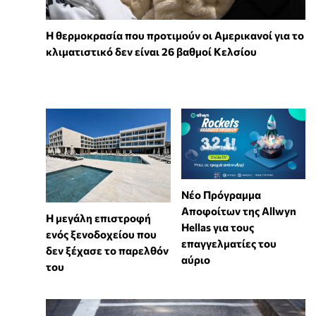
Η θερμοκρασία που προτιμούν οι Αμερικανοί για το
κλιματιστικό δεν είναι 26 βαθμοί Κελσίου
Νέο Πρόγραμμα
Αποφοίτων της Allwyn
Η μεγάλη επιστροφή
Hellas για τους
ενός ξενοδοχείου που
επαγγελματίες του
δεν ξέχασε το παρελθόν
αύριο
του