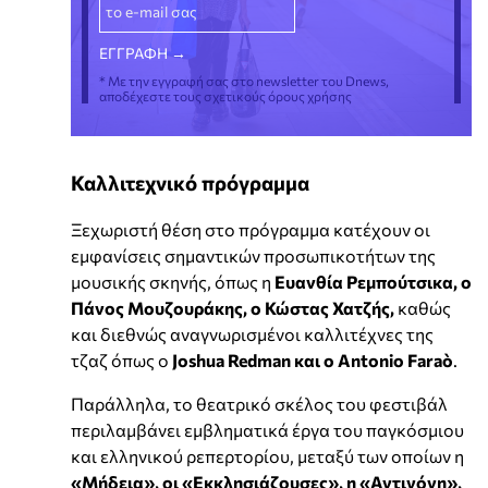
* Με την εγγραφή σας στο newsletter του Dnews,
αποδέχεστε τους σχετικούς όρους χρήσης
Καλλιτεχνικό πρόγραμμα
Ξεχωριστή θέση στο πρόγραμμα κατέχουν οι
εμφανίσεις σημαντικών προσωπικοτήτων της
μουσικής σκηνής, όπως η
Ευανθία Ρεμπούτσικα, ο
Πάνος Μουζουράκης, ο Κώστας Χατζής,
καθώς
και διεθνώς αναγνωρισμένοι καλλιτέχνες της
τζαζ όπως ο
Joshua Redman και ο Antonio Faraò
.
Παράλληλα, το θεατρικό σκέλος του φεστιβάλ
περιλαμβάνει εμβληματικά έργα του παγκόσμιου
και ελληνικού ρεπερτορίου, μεταξύ των οποίων η
«Μήδεια», οι «Εκκλησιάζουσες», η «Αντιγόνη»,