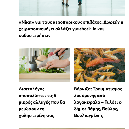
«Νίκη» για τους αεροπορικούς επιβάτες: Δωρεάν η
χειραποσκευή, τι αλλάζει για check-in και
καθυστερήσεις
Διαιτολόγος
Βάρκιζα: Τραυματισμός
αποκαλύπτει τις 5
λουόμενης από
μικρές αλλαγές που θα
λαγοκέφαλο – Τι λέει ο
μειώσουν τη
δήμος Βάρης, Βούλας,
χοληστερίνη σας
Βουλιαγμένης