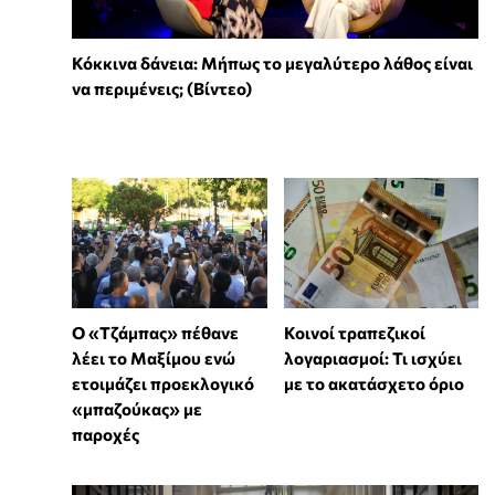
Κόκκινα δάνεια: Μήπως το μεγαλύτερο λάθος είναι
να περιμένεις; (Βίντεο)
Ο «Τζάμπας» πέθανε
Κοινοί τραπεζικοί
λέει το Μαξίμου ενώ
λογαριασμοί: Τι ισχύει
ετοιμάζει προεκλογικό
με το ακατάσχετο όριο
«μπαζούκας» με
παροχές