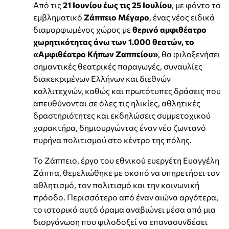
Από τις
21 Ιουνίου έως τις 25 Ιουλίου
, με φόντο το
εμβληματικό
Ζάππειο Μέγαρο
, ένας νέος ειδικά
διαμορφωμένος χώρος με
θερινό αμφιθέατρο
χωρητικότητας άνω των 1.000 θεατών, το
«Αμφιθέατρο Κήπων Ζαππείου»
, θα φιλοξενήσει
σημαντικές θεατρικές παραγωγές, συναυλίες
διακεκριμένων Ελλήνων και διεθνών
καλλιτεχνών, καθώς και πρωτότυπες δράσεις που
απευθύνονται σε όλες τις ηλικίες, αθλητικές
δραστηριότητες και εκδηλώσεις συμμετοχικού
χαρακτήρα, δημιουργώντας έναν νέο ζωντανό
πυρήνα πολιτισμού στο κέντρο της πόλης.
Το Ζάππειο, έργο του εθνικού ευεργέτη Ευαγγέλη
Ζάππα, θεμελιώθηκε με σκοπό να υπηρετήσει τον
αθλητισμό, τον πολιτισμό και την κοινωνική
πρόοδο. Περισσότερο από έναν αιώνα αργότερα,
το ιστορικό αυτό όραμα αναβιώνει μέσα από μια
διοργάνωση που φιλοδοξεί να επανασυνδέσει