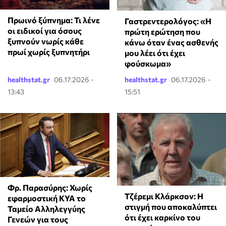
Πρωινό ξύπνημα: Τι λένε
Γαστρεντερολόγος: «Η
οι ειδικοί για όσους
πρώτη ερώτηση που
ξυπνούν νωρίς κάθε
κάνω όταν ένας ασθενής
πρωί χωρίς ξυπνητήρι
μου λέει ότι έχει
φούσκωμα»
healthstat.gr
06.17.2026 -
healthstat.gr
06.17.2026 -
13:43
15:51
Φρ. Παρασύρης: Χωρίς
Τζέρεμι Κλάρκσον: Η
εφαρμοστική ΚΥΑ το
στιγμή που αποκαλύπτει
Ταμείο Αλληλεγγύης
ότι έχει καρκίνο του
Γενεών για τους