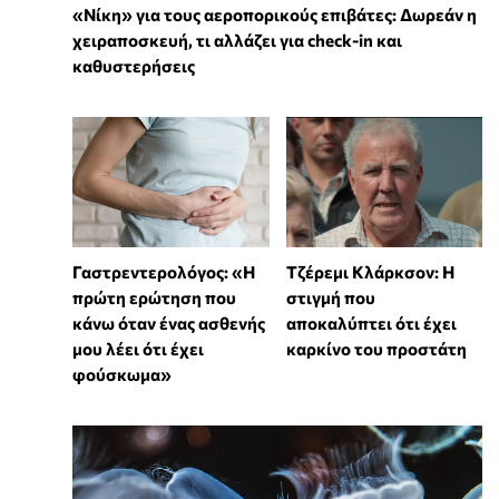
«Νίκη» για τους αεροπορικούς επιβάτες: Δωρεάν η
χειραποσκευή, τι αλλάζει για check-in και
καθυστερήσεις
Γαστρεντερολόγος: «Η
Τζέρεμι Κλάρκσον: Η
πρώτη ερώτηση που
στιγμή που
κάνω όταν ένας ασθενής
αποκαλύπτει ότι έχει
μου λέει ότι έχει
καρκίνο του προστάτη
φούσκωμα»