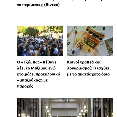
να περιμένεις; (Βίντεο)
Ο «Τζάμπας» πέθανε
Κοινοί τραπεζικοί
λέει το Μαξίμου ενώ
λογαριασμοί: Τι ισχύει
ετοιμάζει προεκλογικό
με το ακατάσχετο όριο
«μπαζούκας» με
παροχές