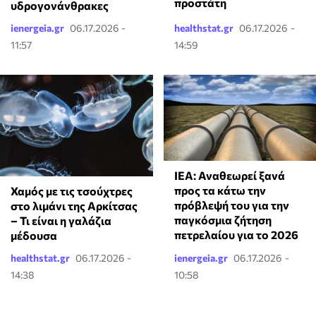
προστάτη
υδρογονάνθρακες
ienergeia.gr
06.17.2026 -
healthstat.gr
06.17.2026 -
11:57
14:59
ΙΕΑ: Αναθεωρεί ξανά
προς τα κάτω την
Χαμός με τις τσούχτρες
πρόβλεψή του για την
στο λιμάνι της Αρκίτσας
παγκόσμια ζήτηση
– Τι είναι η γαλάζια
πετρελαίου για το 2026
μέδουσα
healthstat.gr
06.17.2026 -
ienergeia.gr
06.17.2026 -
14:38
10:58