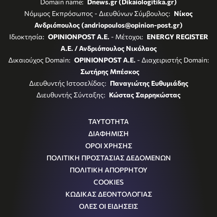
Domain name:
Dnews.gr (Dikaiologitika.gr)
Νόμιμος Εκπρόσωπος - Διευθύνων Σύμβουλος:
Νίκος
Ανδριόπουλος (andriopoulos@opinion-post.gr)
Ιδιοκτησία:
OPINIONPOST A.E.
- Μέτοχοι:
ENERGY REGISTER
Α.Ε. / Ανδριόπουλος Νικόλαος
Δικαιούχος Domain:
OPINIONPOST A.E.
- Διαχειριστής Domain:
Σωτήρης Μπέσκος
Διευθυντής Ιστοσελίδας:
Παναγιώτης Ευθυμιάδης
Διευθυντής Σύνταξης:
Κώστας Σαρρηκώστας
ΤΑΥΤΟΤΗΤΑ
ΔΙΑΦΗΜΙΣΗ
ΟΡΟΙ ΧΡΗΣΗΣ
ΠΟΛΙΤΙΚΗ ΠΡΟΣΤΑΣΙΑΣ ΔΕΔΟΜΕΝΩΝ
ΠΟΛΙΤΙΚΗ ΑΠΟΡΡΗΤΟΥ
COOKIES
ΚΩΔΙΚΑΣ ΔΕΟΝΤΟΛΟΓΙΑΣ
ΟΛΕΣ ΟΙ ΕΙΔΗΣΕΙΣ