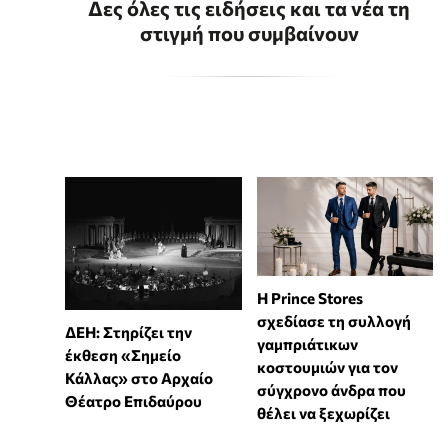
Δες όλες τις ειδήσεις και τα νέα τη
στιγμή που συμβαίνουν
Η Prince Stores
σχεδίασε τη συλλογή
ΔΕΗ: Στηρίζει την
γαμπριάτικων
έκθεση «Σημείο
κοστουμιών για τον
Κάλλας» στο Αρχαίο
σύγχρονο άνδρα που
Θέατρο Επιδαύρου
θέλει να ξεχωρίζει