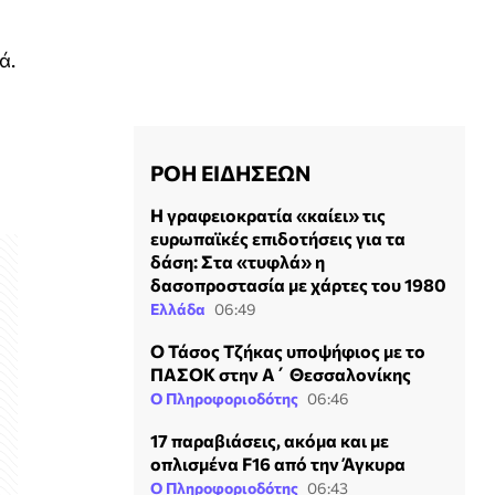
ά.
ΡΟΗ ΕΙΔΗΣΕΩΝ
H γραφειοκρατία «καίει» τις
ευρωπαϊκές επιδοτήσεις για τα
δάση: Στα «τυφλά» η
δασοπροστασία με χάρτες του 1980
Ελλάδα
06:49
Ο Τάσος Τζήκας υποψήφιος με το
ΠΑΣΟΚ στην Α΄ Θεσσαλονίκης
Ο Πληροφοριοδότης
06:46
17 παραβιάσεις, ακόμα και με
οπλισμένα F16 από την Άγκυρα
Ο Πληροφοριοδότης
06:43