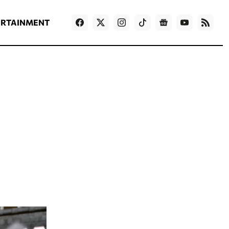
ΡΟΗ ΕΙΔΗΣΕΩΝ
T
NEWS IN ENGLISH
Games
ERTAINMENT