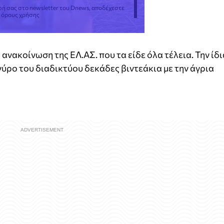
φή σας στο newsletter του Dnews, αποδέχεστε
ς όρους χρήσης
ανακοίνωση της ΕΛ.ΑΣ. που τα είδε όλα τέλεια. Την ίδι
 γύρο του διαδικτύου δεκάδες βιντεάκια με την άγρια