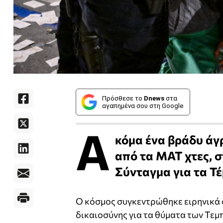
Πρόσθεσε το
Dnews
στα
αγαπημένα σου στη Google
Α
κόμα ένα βράδυ άγ
από τα ΜΑΤ χτες, 
Σύνταγμα για τα Τέ
Ο κόσμος συγκεντρώθηκε ειρηνικά 
δικαιοσύνης για τα θύματα των Τεμ